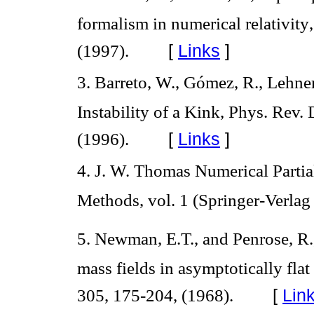
formalism in numerical relativity
[
Links
]
(1997).
3. Barreto, W., Gómez, R., Lehner,
Instability of a Kink, Phys. Rev.
[
Links
]
(1996).
4. J. W. Thomas Numerical Partia
Methods, vol. 1 (Springer-Verla
5. Newman, E.T., and Penrose, R.,
mass fields in asymptotically flat
[
Lin
305, 175-204, (1968).