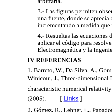
arbitraria.
3.- Las figuras permiten obse
una fuente, donde se aprecia 
incrementando a medida que t
4.- Resueltas las ecuaciones
aplicar el código para resolve
Electromagnética y la Ingenier
IV REFERENCIAS
1. Barreto, W., Da Silva, A., Góme
Winicour, J., Three-dimensional
characteristic numerical relativit
[
Links
]
(2005).
2. Gómez, R., Lehner, L., Papadop