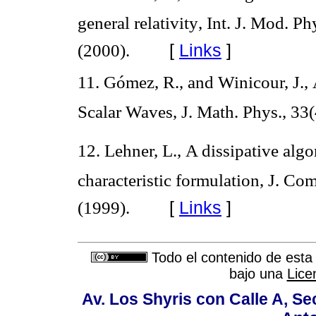
general relativity, Int. J. Mod. P
[
Links
]
(2000).
11. Gómez, R., and Winicour, J., 
Scalar Waves, J. Math. Phys., 33
12. Lehner, L., A dissipative alg
characteristic formulation, J. Co
[
Links
]
(1999).
Todo el contenido de esta 
bajo una
Lice
Av. Los Shyris con Calle A, S