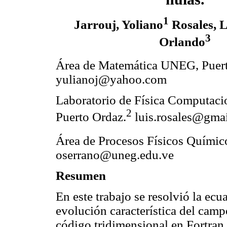
1
Jarrouj, Yoliano
Rosales, L
3
Orlando
Área de Matemática UNEG, Puert
yulianoj@yahoo.com
Laboratorio de Física Computa
2
Puerto Ordaz.
luis.rosales@gma
Área de Procesos Físicos Quími
oserrano@uneg.edu.ve
Resumen
En este trabajo se resolvió la ecu
evolución característica del cam
código tridimensional en Fortran 