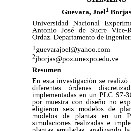
1
Guevara, Joel
Borjas
Universidad Nacional Experime
Antonio José de Sucre Vice-
Ordaz. Departamento de Ingenierí
1
guevarajoel@yahoo.com
2
jborjas@poz.unexpo.edu.ve
Resumen
En esta investigación se realiz
diferentes órdenes discretiz
implementadas en un PLC S7-30
por muestra con diseño no expe
eligieron seis modelos de pla
modelos de plantas en un PL
simulaciones realizadas e impl
plantas emuladas, analizando la