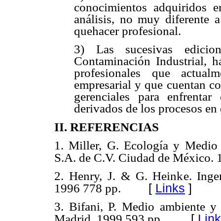
conocimientos adquiridos e
análisis, no muy diferente 
quehacer profesional.
3) Las sucesivas edicio
Contaminación Industrial, 
profesionales que actua
empresarial y que cuentan con
gerenciales para enfrentar
derivados de los procesos en 
II. REFERENCIAS
1. Miller, G. Ecología y Medio
S.A. de C.V. Ciudad de México. 
2. Henry, J. & G. Heinke. Ingen
[
Links
]
1996 778 pp.
3. Bifani, P. Medio ambiente y 
[
Lin
Madrid. 1999 593 pp.