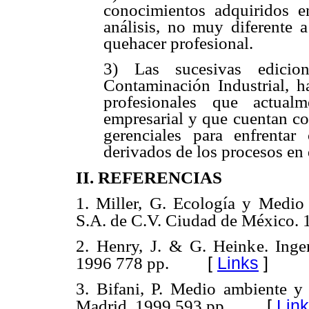
conocimientos adquiridos e
análisis, no muy diferente 
quehacer profesional.
3) Las sucesivas edicio
Contaminación Industrial, 
profesionales que actua
empresarial y que cuentan con
gerenciales para enfrentar
derivados de los procesos en 
II. REFERENCIAS
1. Miller, G. Ecología y Medio
S.A. de C.V. Ciudad de México. 
2. Henry, J. & G. Heinke. Ingen
[
Links
]
1996 778 pp.
3. Bifani, P. Medio ambiente y 
[
Lin
Madrid. 1999 593 pp.