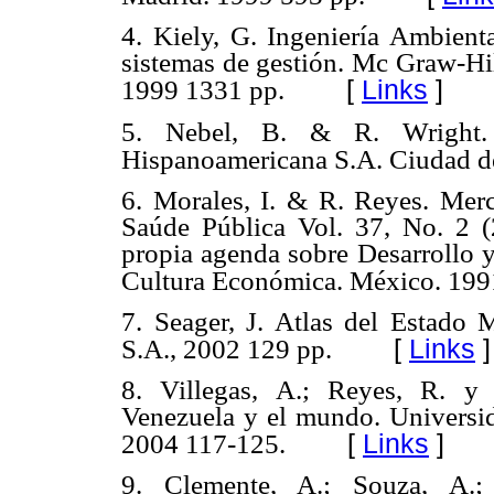
4. Kiely, G. Ingeniería Ambient
sistemas de gestión. Mc Graw-Hil
[
Links
]
1999 1331 pp.
5. Nebel, B. & R. Wright. C
Hispanoamericana S.A. Ciudad d
6. Morales, I. & R. Reyes. Merc
Saúde Pública Vol. 37, No. 2
propia agenda sobre Desarroll
Cultura Económica. México. 199
7. Seager, J. Atlas del Estado 
[
Links
]
S.A., 2002 129 pp.
8. Villegas, A.; Reyes, R. y
Venezuela y el mundo. Universid
[
Links
]
2004 117-125.
9. Clemente, A.; Souza, A.;