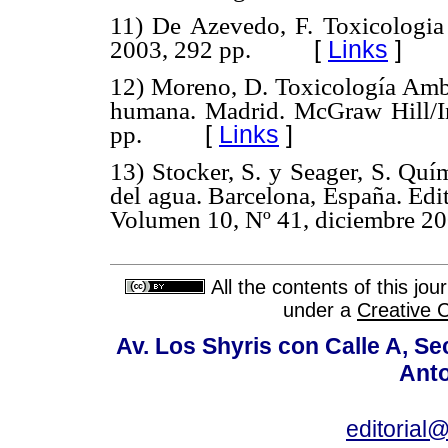
11) De Azevedo, F. Toxicologia
2003, 292 pp.
[
Links
]
12) Moreno, D. Toxicología Ambie
humana. Madrid. McGraw Hill/I
pp.
[
Links
]
13) Stocker, S. y Seager, S. Quí
del agua. Barcelona, España. 
Volumen 10, Nº 41, diciembre 2
All the contents of this jo
under a
Creative 
Av. Los Shyris con Calle A, S
Anto
editoria