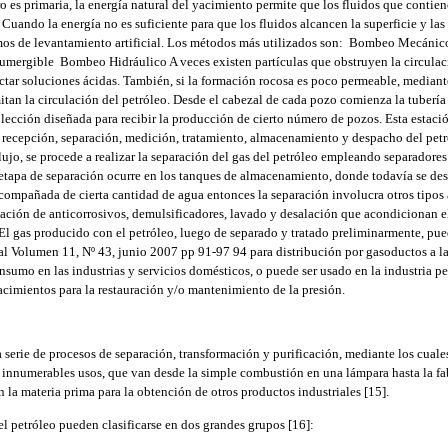
o es primaria, la energía natural del yacimiento permite que los fluidos que contien
. Cuando la energía no es suficiente para que los fluidos alcancen la superficie y las
mos de levantamiento artificial. Los métodos más utilizados son:  Bombeo Mecánico
umergible  Bombeo Hidráulico A veces existen partículas que obstruyen la circulac
ctar soluciones ácidas. También, si la formación rocosa es poco permeable, mediante
itan la circulación del petróleo. Desde el cabezal de cada pozo comienza la tubería 
lección diseñada para recibir la producción de cierto número de pozos. Esta estac
la recepción, separación, medición, tratamiento, almacenamiento y despacho del petr
flujo, se procede a realizar la separación del gas del petróleo empleando separadores 
 etapa de separación ocurre en los tanques de almacenamiento, donde todavía se des
ompañada de cierta cantidad de agua entonces la separación involucra otros tipos 
ación de anticorrosivos, demulsificadores, lavado y desalación que acondicionan el 
 El gas producido con el petróleo, luego de separado y tratado preliminarmente, pue
nal Volumen 11, Nº 43, junio 2007 pp 91-97 94 para distribución por gasoductos a l
onsumo en las industrias y servicios domésticos, o puede ser usado en la industria 
yacimientos para la restauración y/o mantenimiento de la presión.
serie de procesos de separación, transformación y purificación, mediante los cuales
 innumerables usos, que van desde la simple combustión en una lámpara hasta la fa
n la materia prima para la obtención de otros productos industriales [15].
el petróleo pueden clasificarse en dos grandes grupos [16]: