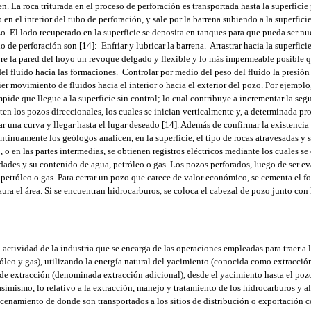
. La roca triturada en el proceso de perforación es transportada hasta la superfici
 en el interior del tubo de perforación, y sale por la barrena subiendo a la superfici
zo. El lodo recuperado en la superficie se deposita en tanques para que pueda ser n
 de perforación son [14]:  Enfriar y lubricar la barrena.  Arrastrar hacia la superfic
obre la pared del hoyo un revoque delgado y flexible y lo más impermeable posible q
del fluido hacia las formaciones.  Controlar por medio del peso del fluido la presió
ier movimiento de fluidos hacia el interior o hacia el exterior del pozo. Por ejemplo,
mpide que llegue a la superficie sin control; lo cual contribuye a incrementar la seg
sten los pozos direccionales, los cuales se inician verticalmente y, a determinada p
ar una curva y llegar hasta el lugar deseado [14]. Además de confirmar la existencia
ntinuamente los geólogos analicen, en la superficie, el tipo de rocas atravesadas y 
 o en las partes intermedias, se obtienen registros eléctricos mediante los cuales s
edades y su contenido de agua, petróleo o gas. Los pozos perforados, luego de ser e
petróleo o gas. Para cerrar un pozo que carece de valor económico, se cementa el fo
taura el área. Si se encuentran hidrocarburos, se coloca el cabezal de pozo junto con
 actividad de la industria que se encarga de las operaciones empleadas para traer a l
róleo y gas), utilizando la energía natural del yacimiento (conocida como extracció
de extracción (denominada extracción adicional), desde el yacimiento hasta el pozo 
asímismo, lo relativo a la extracción, manejo y tratamiento de los hidrocarburos y al 
cenamiento de donde son transportados a los sitios de distribución o exportación 