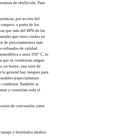
eratura de ebullición. Para
uímicas, por acción del
craqueo; a partir de los
acar que más del 40% de las
etales que otros crudos en
ren de procesamientos más
os refinados de calidad
 atmosférica a unos 350° C, lo
da que se condensan salgan
r, un horno, una torre de
r lo general hay tanques para
eseables (especialmente
r y combinar. También se
stran y controlan todo el
ocesos de conversión, entre
octanaje y destilados medios.