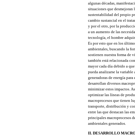
algunas décadas, manifestaci
situaciones que desmejoran 
sustentabilidad del propio pr
cambio sustancial en el trata
y por el otro, por la produc
a un aumento de las necesidad
tecnología, el hombre adquiri
Es por esto que en los últim
ambientales, buscando la for
sostienen nuestra forma de v
también está relacionada con
mayor cada día debido a que 
pueda analizarse la variable
generadoras de energía para 
desarrollan diversos macrop
minimizar estos impactos. Así
optimizar las líneas de produ
macroprocesos que tienen lug
transporte, distribución y c
entre las que destacan las em
principales macroprocesos de 
ambientales generados.
II. DESARROLLO MACR