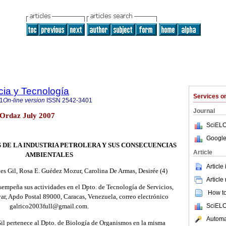
cia y Tecnología
Services 
1
On-line version
ISSN
2542-3401
Journal
o Ordaz July 2007
SciELO
Google
DE LA INDUSTRIA PETROLERA Y SUS CONSECUENCIAS
Article
AMBIENTALES
Article
es Gil, Rosa E. Guédez Mozur, Carolina De Armas, Desirée (4)
Article
sempeña sus actividades en el Dpto. de Tecnología de Servicios,
How to 
r, Apdo Postal 89000, Caracas, Venezuela, correo electrónico
SciELO
galrico2003full@gmail.com.
Automat
il pertenece al Dpto. de Biología de Organismos en la misma