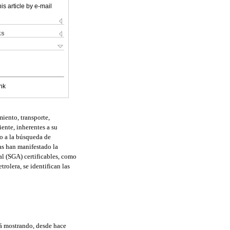
is article by e-mail
ks
nk
iento, transporte,
ente, inherentes a su
do a la búsqueda de
ras han manifestado la
l (SGA) certificables, como
trolera, se identifican las
tá mostrando, desde hace