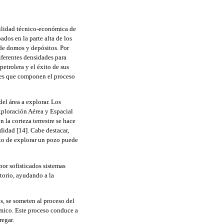
abilidad técnico-económica de
dos en la parte alta de los
 de domos y depósitos. Por
diferentes densidades para
petrolera y el éxito de sus
ases que componen el proceso
el área a explorar. Los
ploración Aérea y Espacial
la corteza terrestre se hace
idad [14]. Cabe destacar,
sto de explorar un pozo puede
.
por sofisticados sistemas
torio, ayudando a la
s, se someten al proceso del
ómico. Este proceso conduce a
regar.