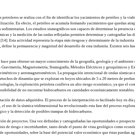
petroleros se realiza con el fin de identificar los yacimientos de petróleo y la vi
tilización. En efecto, el petróleo se acumula formando yacimientos que quedan atrapa
as sedimentarias. Los estudios sismográficos son capaces de determinar la presencia
smicas y la medición de las ondas reflejadas permiten determinar y cartografiar las 
[14]. Esta actividad representa la etapa más riesgosa y determinante de la industria 
, define la permanencia y magnitud del desarrollo de esta industria. Existen seis f
e hace para obtener un mayor conocimiento de la geografía, geología y el ambiente d
Gravimetría, Magnetometría, Sismografía, Métodos Eléctricos y geoquímicos y Ex
vimétricos y aeromagnetométricos. La propagación intencional de ondas sísmicas en 
rtuchos de dinamita que se explotan en hoyos ubicados de 5 a 20 metros de profund
ologías, la exploración petrolera conlleva un alto riesgo económico, ya que el co
posibilidad de no encontrar hidrocarburos en cantidades económicamente rentables
tación de datos adquiridos. El proceso de la interpretación es facilitado hoy en día 
 el uso de la sísmica tridimensional ha revolucionado esta fase del proceso explora
ico y la detección de posibles trampas de hidrocarburos.
ción de proyectos. Una vez definidas y cartografiadas las oportunidades o prospecto
isis de riesgo e incertidumbre, tanto desde el punto de vista geológico como econ
 de oportunidades, sobre la base del potencial valor económico que éstas puedan ag