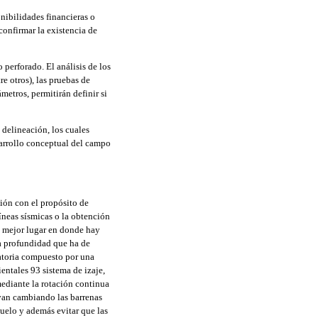
onibilidades financieras o
confirmar la existencia de
 perforado. El análisis de los
re otros), las pruebas de
metros, permitirán definir si
delineación, los cuales
sarrollo conceptual del campo
ción con el propósito de
 líneas sísmicas o la obtención
l mejor lugar en donde hay
a profundidad que ha de
otatoria compuesto por una
entales 93 sistema de izaje,
 mediante la rotación continua
 van cambiando las barrenas
suelo y además evitar que las