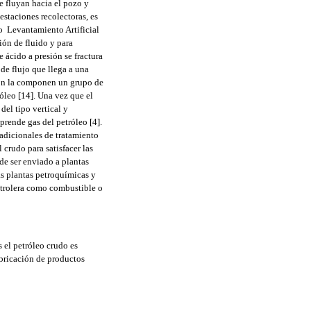
e fluyan hacia el pozo y
 estaciones recolectoras, es
  Levantamiento Artificial
ión de fluido y para
 ácido a presión se fractura
de flujo que llega a una
ión la componen un grupo de
óleo [14]. Una vez que el
del tipo vertical y
prende gas del petróleo [4].
adicionales de tratamiento
crudo para satisfacer las
de ser enviado a plantas
as plantas petroquímicas y
petrolera como combustible o
 el petróleo crudo es
bricación de productos