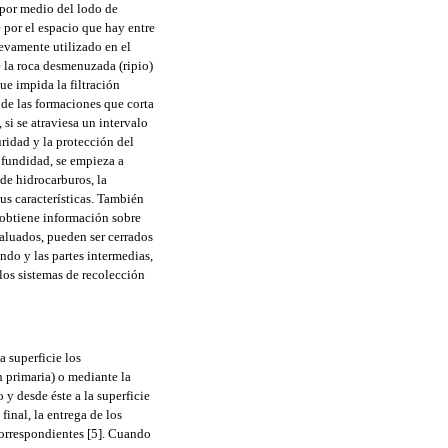
e por medio del lodo de
e por el espacio que hay entre
uevamente utilizado en el
ie la roca desmenuzada (ripio)
ue impida la filtración
n de las formaciones que corta
 si se atraviesa un intervalo
uridad y la protección del
rofundidad, se empieza a
 de hidrocarburos, la
sus características. También
e obtiene información sobre
valuados, pueden ser cerrados
ndo y las partes intermedias,
 los sistemas de recolección
a superficie los
n primaria) o mediante la
y desde éste a la superficie
final, la entrega de los
correspondientes [5]. Cuando