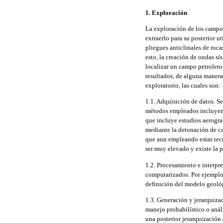
1. Exploración
La exploración de los campos 
extraerlo para su posterior u
pliegues anticlinales de roc
esto, la creación de ondas sí
localizar un campo petrolero 
resultados, de alguna manera
exploratorio, las cuales son:
1.1. Adquisición de datos. S
métodos empleados incluyen 
que incluye estudios aerogra
mediante la detonación de ca
que aun empleando estas tecn
ser muy elevado y existe la 
1.2. Procesamiento e interpre
computarizados. Por ejemplo,
definición del modelo geológ
1.3. Generación y jerarquiza
manejo probabilístico o anál
una posterior jerarquización