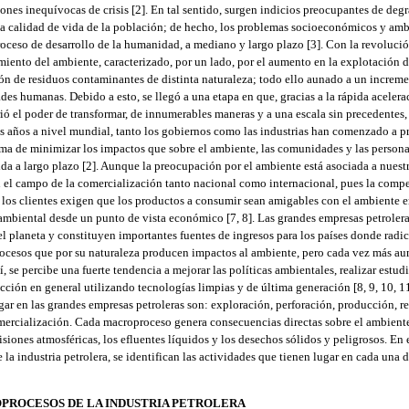
ones inequívocas de crisis [2]. En tal sentido, surgen indicios preocupantes de de
la calidad de vida de la población; de hecho, los problemas socioeconómicos y am
oceso de desarrollo de la humanidad, a mediano y largo plazo [3]. Con la revolución
miento del ambiente, caracterizado, por un lado, por el aumento en la explotación d
ción de residuos contaminantes de distinta naturaleza; todo ello aunado a un increm
es humanas. Debido a esto, se llegó a una etapa en que, gracias a la rápida acelerac
ó el poder de transformar, de innumerables maneras y a una escala sin precedentes, 
os años a nivel mundial, tanto los gobiernos como las industrias han comenzado a p
ma de minimizar los impactos que sobre el ambiente, las comunidades y las person
ida a largo plazo [2]. Aunque la preocupación por el ambiente está asociada a nuest
 el campo de la comercialización tanto nacional como internacional, pues la compe
los clientes exigen que los productos a consumir sean amigables con el ambiente e
 ambiental desde un punto de vista económico [7, 8]. Las grandes empresas petrolera
el planeta y constituyen importantes fuentes de ingresos para los países donde radi
rocesos que por su naturaleza producen impactos al ambiente, pero cada vez más a
, se percibe una fuerte tendencia a mejorar las políticas ambientales, realizar estu
cción en general utilizando tecnologías limpias y de última generación [8, 9, 10, 11
ar en las grandes empresas petroleras son: exploración, perforación, producción, 
omercialización. Cada macroproceso genera consecuencias directas sobre el ambiente,
isiones atmosféricas, los efluentes líquidos y los desechos sólidos y peligrosos. En e
la industria petrolera, se identifican las actividades que tienen lugar en cada una d
OPROCESOS DE LA INDUSTRIA PETROLERA