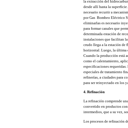
la extracción del hidrocarbur
desde allí hasta la superficie
necesario recurrir a mecanis
por Gas  Bombeo Eléctrico S
eliminarlas es necesario inye
para formar canales que perm
determinada estación de reco
instalaciones que facilitan 
crudo llega a la estación de 
horizontal. Luego, la última
Cuando la producción está ac
como el calentamiento, aplic
especificaciones requeridas.
especiales de tratamiento fi
refinerías, a ciudades para c
para ser reinyectado en los 
4. Refinación
La refinación comprende una 
convertido en productos con
intermedios, que a su vez, so
Los procesos de refinación d