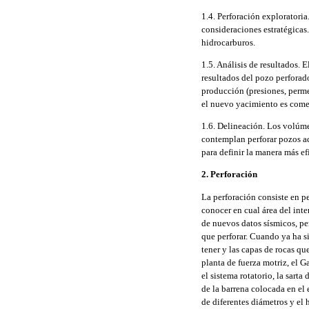
1.4. Perforación exploratoria
consideraciones estratégicas.
hidrocarburos.
1.5. Análisis de resultados. 
resultados del pozo perforado,
producción (presiones, permea
el nuevo yacimiento es come
1.6. Delineación. Los volúm
contemplan perforar pozos ad
para definir la manera más e
2. Perforación
La perforación consiste en pe
conocer en cual área del inter
de nuevos datos sísmicos, pe
que perforar. Cuando ya ha s
tener y las capas de rocas qu
planta de fuerza motriz, el G
el sistema rotatorio, la sart
de la barrena colocada en el
de diferentes diámetros y el