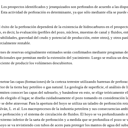
. Los prospectos identificados y jerarquizados son perforados de acuerdo a las disp
 Esta actividad de perforación es determinante, ya que sólo mediante ella se puede 
El éxito de la perforación dependerá de la existencia de hidrocarburos en el prospecto
 es decir, la evaluación (perfiles del pozo, núcleos, muestras de canal y fluidos, ent
bilidades, gravedad del crudo y potencial de producción, entre otros), y otros pará
rcialmente rentable.
enes de reservas originalmente estimados serán confirmados mediante programas de 
icionales que permitan medir la extensión del yacimiento. Luego se realiza un de
ficiente de producir los volúmenes descubiertos.
netrar las capas (formaciones) de la corteza terrestre utilizando barrenas de perfora
ior de la tierra hay petróleo o gas natural. La geología de superficie, el análisis de
rmiten conocer las capas del subsuelo, y basándose en esto, se elige teóricamente e
ido elegido el lugar, se diseña cuidadosamente el pozo tomando en consideración l
e se debe atravesar. Para la apertura del hoyo se utiliza un taladro de perforación r
alván, L. et al. Los macroprocesos de la industria petrolera y sus consecuencias ambi
a de perforación y el sistema de circulación de fluidos. El hoyo se va profundizando
 extremo inferior de la sarta de perforación y a medida que se profundiza el pozo se
 hoyo se va revistiendo con tubos de acero para proteger los mantos de agua del sub