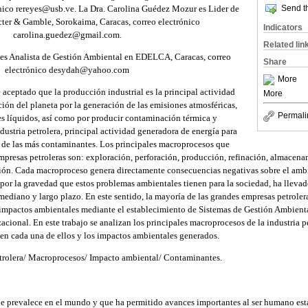
ónico rereyes@usb.ve. La Dra. Carolina Guédez Mozur es Lider de
Send th
ter & Gamble, Sorokaima, Caracas, correo electrónico
Indicators
carolina.guedez@gmail.com.
Related lin
 es Analista de Gestión Ambiental en EDELCA, Caracas, correo
Share
electrónico desydah@yahoo.com
More
aceptado que la producción industrial es la principal actividad
More
ión del planeta por la generación de las emisiones atmosféricas,
Permali
es líquidos, así como por producir contaminación térmica y
ndustria petrolera, principal actividad generadora de energía para
 de las más contaminantes. Los principales macroprocesos que
empresas petroleras son: exploración, perforación, producción, refinación, almacenam
ión. Cada macroproceso genera directamente consecuencias negativas sobre el ambi
por la gravedad que estos problemas ambientales tienen para la sociedad, ha lleva
 mediano y largo plazo. En este sentido, la mayoría de las grandes empresas petrole
 impactos ambientales mediante el establecimiento de Sistemas de Gestión Ambienta
zacional. En este trabajo se analizan los principales macroprocesos de la industria pe
 en cada una de ellos y los impactos ambientales generados.
etrolera/ Macroprocesos/ Impacto ambiental/ Contaminantes.
ue prevalece en el mundo y que ha permitido avances importantes al ser humano es