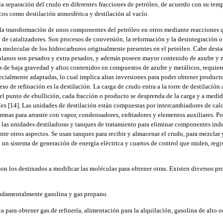
la separación del crudo en diferentes fracciones de petróleo, de acuerdo con su temp
icos como destilación atmosférica y destilación al vacío.
la transformación de unos componentes del petróleo en otros mediante reacciones q
o de catalizadores. Son procesos de conversión, la reformación y la desintegración o 
ra molecular de los hidrocarburos originalmente presentes en el petróleo. Cabe dest
olanos son pesados y extra pesados, y además poseen mayor contenido de azufre y m
s de baja gravedad y altos contenidos en compuestos de azufre y metálicos, requie
pecialmente adaptadas, lo cual implica altas inversiones para poder obtener product
eso de refinación es la destilación. La carga de crudo entra a la torre de destilación
el punto de ebullición, cada fracción o producto se desprenda de la carga y a medi
rales [14]. Las unidades de destilación están compuestas por intercambiadores de calo
umnas para arrastre con vapor, condensadores, enfriadores y elementos auxiliares. Po
las unidades destiladoras y tanques de tratamiento para eliminar componentes ind
ntre otros aspectos. Se usan tanques para recibir y almacenar el crudo, para mezcla
, un sistema de generación de energía eléctrica y cuartos de control que miden, regi
on los destinados a modificar las moléculas para obtener otras. Existen diversos pr
undamentalmente gasolina y gas propano.
ca para obtener gas de refinería, alimentación para la alquilación, gasolina de alto 