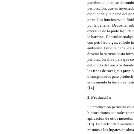
paredes del pozo se derrumben
perforación, que es inyectado
esa tubería y la pared del po
pozo. Las funciones del fluido
por la barrena.  Depositar s
excesiva de la parte líquida 
la barrena.  Controlar cualqu
con petróleo o gas, el lodo i
ambiente. Por otra parte, exi
desviar la barrena hasta form
perforación sirve para que co
del fondo del pozo perforado,
los tipos de rocas, sus propi
o completados para producir 
se desmonta la torre y se res
[14].
3. Producción
La producción petrolera es la
hidrocarburos naturales (pet
aplicación de otros métodos 
[15]. Esta actividad incluye 
mismos a los lugares de alma