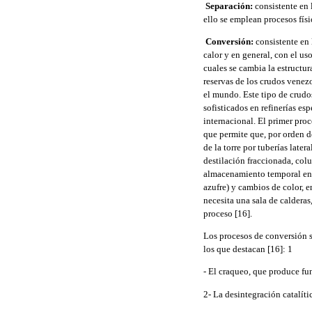
 Separación:
consistente en 
ello se emplean procesos fís
 Conversión:
consistente en 
calor y en general, con el us
cuales se cambia la estructu
reservas de los crudos venez
el mundo. Este tipo de crudo
sofisticados en refinerías es
internacional. El primer proc
que permite que, por orden d
de la torre por tuberías late
destilación fraccionada, col
almacenamiento temporal en 
azufre) y cambios de color, e
necesita una sala de calderas
proceso [16].
Los procesos de conversión s
los que destacan [16]: 1
- El craqueo, que produce f
2- La desintegración catalíti