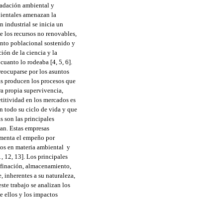
gradación ambiental y
bientales amenazan la
 industrial se inicia un
e los recursos no renovables,
ento poblacional sostenido y
ión de la ciencia y la
cuanto lo rodeaba [4, 5, 6].
reocuparse por los asuntos
as producen los procesos que
ra propia supervivencia,
titividad en los mercados es
n todo su ciclo de vida y que
s son las principales
can. Estas empresas
umenta el empeño por
dios en materia ambiental y
, 12, 13]. Los principales
refinación, almacenamiento,
 inherentes a su naturaleza,
ste trabajo se analizan los
e ellos y los impactos