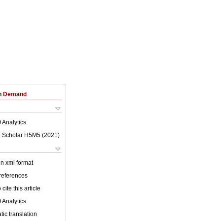
on Demand
 Analytics
 Scholar H5M5 (
2021
)
 in xml format
 references
cite this article
 Analytics
ic translation