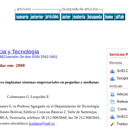
cia y Tecnología
Servicios 
4821
versión On-line
ISSN
2542-3401
Revista
daz ene. 2008
SciELO
Google
para implantar sistemas empresariales en pequeñas y medianas
Articulo
Articu
Colmenares G. Leopoldo E.
Referen
nares G. es Profesor Agregado en el Departamento de Tecnología
Como c
Simón Bolívar, Edificio Ciencias Básicas 2, Valle de
Sartenejas
,
SciELO
80-A, Venezuela, teléfono 58 212 9063848, fax 58 212 9063841,
correo electrónico
lcolmen@usb.ve
.
Traduc