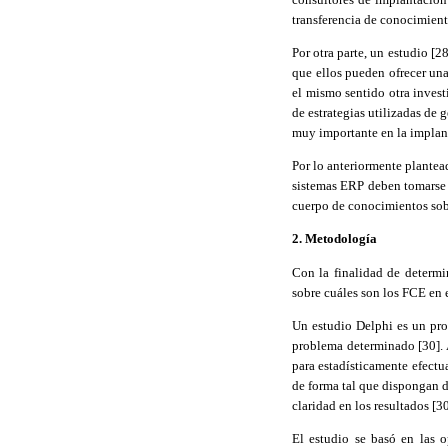
transferencia de conocimiento
Por otra parte, un estudio [
2
que ellos pueden ofrecer una
el mismo sentido otra invest
de estrategias utilizadas de 
muy importante en la implant
Por lo anteriormente plantea
sistemas ERP deben tomarse 
cuerpo de conocimientos sobr
2. Metodología
Con la finalidad de determi
sobre cuáles son los FCE en 
Un estudio
Delphi
es un pro
problema determinado [30]
.
para estadísticamente efectu
de forma tal que dispongan de
claridad en los resultados [3
El estudio se basó en las 