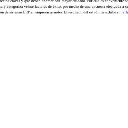
spectos claves y que deben abordar con mayor cuidado. Por ello es conveniente se
ica y
categoriza
veinte factores de éxito, por medio de una encuesta efectuada a c
ión de sistemas ERP en empresas grandes. El resultado del estudio se exhibe en
la
T