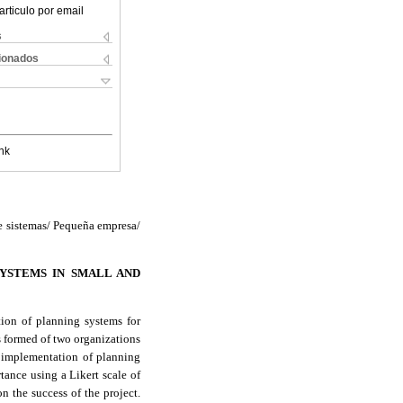
articulo por email
s
cionados
nk
de sistemas/ Pequeña empresa/
SYSTEMS IN SMALL AND
tion of planning systems for
s formed of two organizations
he implementation of planning
ortance using a
Likert
scale of
n the success of the project.