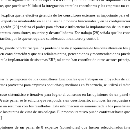
s, que puede ser fallida si la integración entre los consultores y las empresas no es
8
] explica que la efectiva gerencia de los consultores externos es importante para e
 experticia invalorable en el análisis de procesos funcionales y en la configuraci
igación [
29
] analiza el poder para afectar e influenciar la implantación de un sist
gerentes, consultores, usuarios y desarrolladores. Ese trabajo [
29
] señala que los cons
ación, por lo que se requiere su adecuado monitoreo y control.
do, puede concluirse que los puntos de vista y opiniones de los consultores en los
en consideración y que sus señalamientos, percepciones y recomendaciones pueden
e la implantación de sistemas ERP, tal como han contribuido otros actores principa
nar la percepción de los consultores funcionales que trabajan en proyectos de i
estos proyectos para empresas pequeñas y medianas en Venezuela, se utilizó el mé
ceso sistemático e iterativo para lograr el consenso en las opiniones de un panel
A este panel se le solicita que responda a un cuestionario, entonces las respuesta
ar un resumen con los resultados. Esta información es suministrada a los panelistas,
 los puntos de vista de sus colegas. El proceso iterativo puede continuar hasta que
0]
.
opiniones de un panel de 8 expertos (consultores) que fueron seleccionados in