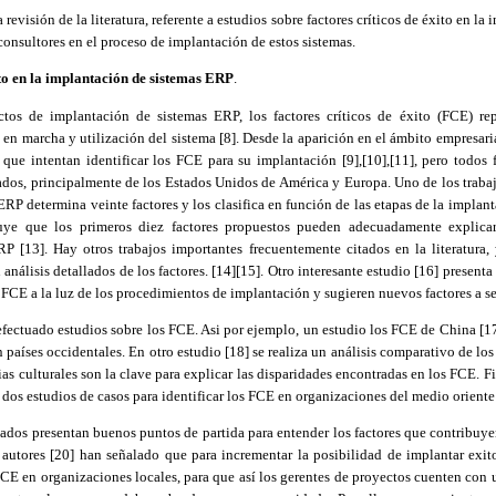
 revisión de la literatura, referente a estudios sobre factores críticos de éxito en l
 consultores en el proceso de implantación de estos sistemas.
ito en la implantación de sistemas ERP
.
tos de implantación de sistemas ERP, los factores críticos de éxito (FCE) re
 en marcha y utilización del sistema [8]
.
Desde la aparición en el ámbito empresari
s que intentan identificar los FCE para su implantación [9]
,
[10],[11], pero todos
lados, principalmente de los Estados Unidos de América y Europa. Uno de los traba
ERP determina veinte factores y los clasifica en función de las etapas de la implan
uye que los primeros diez factores propuestos pueden adecuadamente explica
RP [13]
.
Hay otros trabajos importantes frecuentemente citados en la literatura,
análisis detallados de los factores. [14][15]
.
Otro interesante estudio [
16
] presenta
 FCE a la luz de los procedimientos de implantación y sugieren nuevos factores a se
efectuado estudios sobre los FCE.
Asi
por ejemplo, un estudio los FCE de China [1
países occidentales. En otro estudio [
18
] se realiza un análisis comparativo de lo
as culturales son la clave para explicar las disparidades encontradas en los FCE. 
 dos estudios de casos para identificar los FCE en organizaciones del medio oriente
ados presentan buenos puntos de partida para entender los factores que contribuye
autores [20] han señalado que para incrementar la posibilidad de implantar exi
FCE en organizaciones locales, para que así los gerentes de proyectos cuenten con u