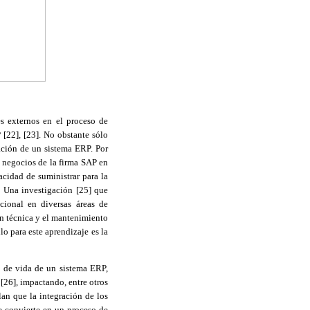
es externos en el proceso de
 [22]
,
[23]. No obstante sólo
ación de un sistema ERP. Por
e negocios de la firma SAP en
acidad de suministrar para la
. Una investigación [25] que
cional en diversas áreas de
ón técnica y el mantenimiento
o para este aprendizaje es la
o de vida de un sistema ERP,
 [26]
,
impactando, entre otros
lan que la integración de los
e convierte en un proceso de