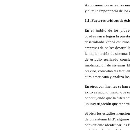
A continuación se realiza una
y el rol e importancia de los
1.1. Factores críticos de éx
En el ámbito de los proyec
coadyuvan a lograr la puesta
desarrollado varios estudio
empresas de países desarrol
la implantación de sistemas 
de estudio realizado concl
implantación de sistemas E
previos, compilan y efectúan 
euro-americana y analiza los
En otros continentes se han 
éxito es mucho menor que en 
concluyendo que la diferenci
un investigación que reporta
Si bien los estudios mencion
de un sistema ERP, algunos 
conveniente identificar los 