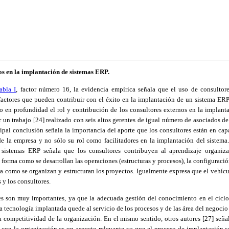
os en la implantación de sistemas ERP.
abla I
, factor número 16, la evidencia empírica señala que el uso de consultor
factores que pueden contribuir con el éxito en la implantación de un sistema ERP
o en profundidad el rol y contribución de los consultores externos en la implant
 un trabajo [
24
] realizado con seis altos gerentes de igual número de asociados d
ncipal conclusión señala la importancia del aporte que los consultores están en cap
de la empresa y no sólo su rol como
facilitadores
en la implantación del sistema
 sistemas ERP señala que los consultores contribuyen al aprendizaje organiza
forma como se desarrollan las operaciones (estructuras y procesos), la configuraci
ma como se organizan y estructuran los proyectos. Igualmente expresa que el vehícul
s y los consultores.
s son muy importantes, ya que la adecuada gestión del conocimiento en el cicl
la tecnología implantada quede al servicio de los procesos y de las área del negocio
a competitividad de la organización. En el mismo sentido, otros autores [
27
] seña
 con la organización es un aspecto relevante ya que el proceso de implantación s