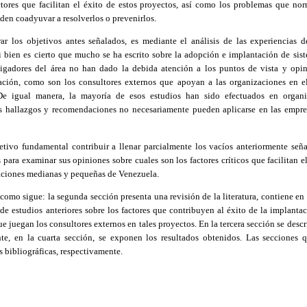
tores que facilitan el éxito de estos proyectos, así como los problemas que no
den coadyuvar a resolverlos o prevenirlos.
ar los objetivos antes señalados, es mediante el análisis de las experiencias 
i bien es cierto que mucho se ha escrito sobre la adopción e implantación de sis
tigadores del área no han dado la debida atención a los puntos de vista y opi
ación, como son los consultores externos que apoyan a las organizaciones en e
De igual manera, la mayoría de esos estudios han sido efectuados en organi
sus hallazgos y recomendaciones no necesariamente pueden aplicarse en las empr
etivo fundamental contribuir a llenar parcialmente los vacíos anteriormente señal
para examinar sus opiniones sobre cuales son los factores críticos que facilitan e
aciones medianas y pequeñas de Venezuela.
 como sigue: la segunda sección presenta una revisión de la literatura, contiene en
 de estudios anteriores sobre los factores que contribuyen al éxito de la implant
que juegan los consultores externos en tales proyectos. En la tercera sección se des
e, en la cuarta sección, se exponen los resultados obtenidos. Las secciones q
s bibliográficas, respectivamente.