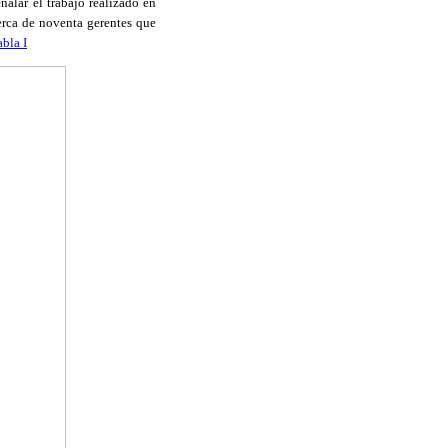
ñalar el trabajo realizado en
erca de noventa gerentes que
abla I