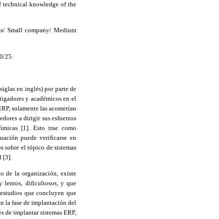
f technical knowledge of the
ms/ Small
company
/ Medium
0/25.
iglas en inglés) por parte de
stigadores y académicos en el
ERP, solamente las acometían
dores a dirigir sus esfuerzos
ómicas [1]
.
Esto trae como
uación puede verificarse en
s sobre el tópico de sistemas
 [3].
 de la organización, existe
lentos, dificultosos, y que
n estudios que concluyen que
n la fase de implantación del
s de implantar sistemas ERP,