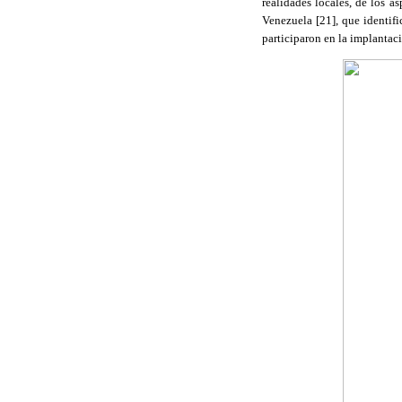
realidades locales, de los a
Venezuela [21]
,
que identif
participaron en la implantac