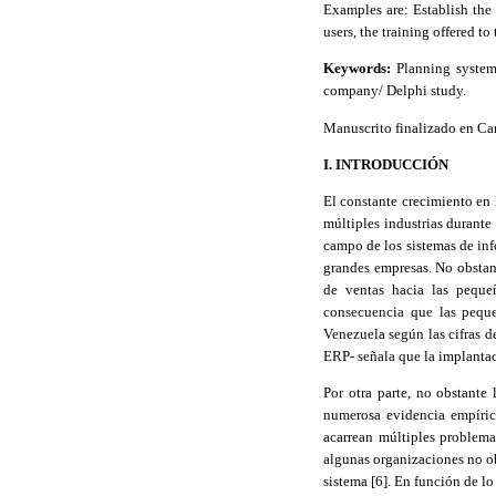
Examples are: Establish the
users, the training offered t
Keywords:
Planning systems
company/
Delphi
study.
Manuscrito finalizado en Car
I. INTRODUCCIÓN
El constante crecimiento en 
múltiples industrias durante
campo de los sistemas de in
grandes empresas. No obstant
de ventas hacia las peque
consecuencia que las peque
Venezuela según las cifras 
ERP- señala que la implantac
Por otra parte, no obstante
numerosa evidencia empíric
acarrean múltiples problema
algunas organizaciones no ob
sistema [6]
.
En función de lo