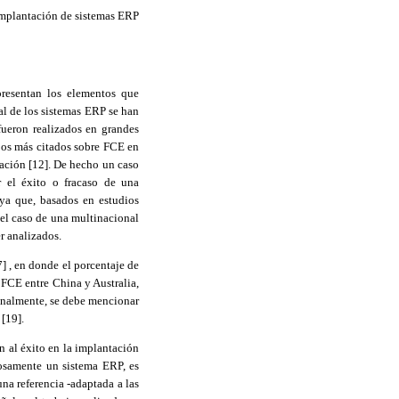
a implantación de sistemas ERP
presentan los elementos que
al de los sistemas ERP se han
 fueron realizados en grandes
jos más citados sobre FCE en
tación [12]
.
De hecho un caso
r el éxito o fracaso de una
 ya que, basados en estudios
 el caso de una multinacional
r analizados.
7]
,
en donde el porcentaje de
s FCE entre China y Australia,
Finalmente, se debe mencionar
 [19]
.
n al éxito en la implantación
tosamente un sistema ERP, es
na referencia -adaptada a las