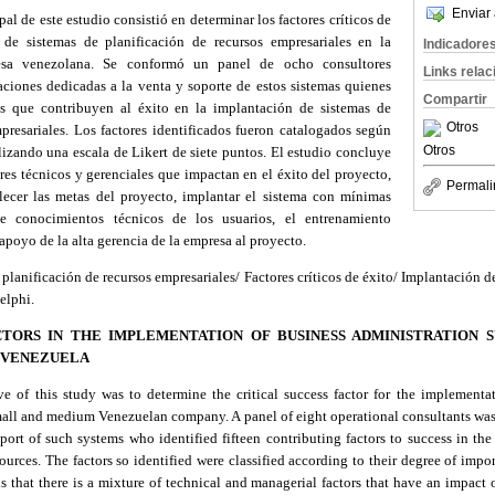
Enviar 
al de este estudio consistió en determinar los factores críticos de
 de sistemas de planificación de recursos empresariales en la
Indicadore
sa venezolana. Se conformó un panel de ocho consultores
Links rela
aciones dedicadas a la venta y soporte de estos sistemas quienes
Compartir
res que contribuyen al éxito en la implantación de sistemas de
Otros
presariales. Los factores identificados fueron catalogados según
Otros
ilizando una escala de
Likert
de siete puntos. El estudio concluye
es técnicos y gerenciales que impactan en el éxito del proyecto,
Permali
lecer las metas del proyecto, implantar el sistema con mínimas
de conocimientos técnicos de los usuarios, el entrenamiento
 apoyo de la alta gerencia de la empresa al proyecto.
planificación de recursos empresariales/ Factores críticos de éxito/ Implantación 
elphi
.
CTORS IN THE IMPLEMENTATION OF BUSINESS ADMINISTRATION 
VENEZUELA
 of this study was to determine the critical success factor for the implementa
small and medium Venezuelan company. A panel of eight operational consultants wa
pport of such systems
who
identified fifteen contributing factors to success in t
ources. The factors so identified were classified according to their degree of imp
s that there is a mixture of technical and managerial factors that have an impact o