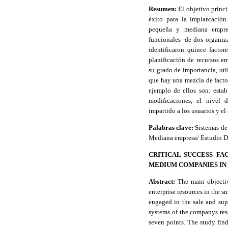
Resumen:
El objetivo princip
éxito para la implantación
pequeña y mediana empre
funcionales -de dos organiz
identificaron quince facto
planificación de recursos em
su grado de importancia, ut
que hay una mezcla de factor
ejemplo de ellos son: estab
modificaciones, el nivel 
impartido a los usuarios y el
Palabras clave:
Sistemas de 
Mediana empresa/ Estudio
D
CRITICAL SUCCESS FA
MEDIUM COMPANIES IN
Abstract:
The main objective
enterprise resources in the 
engaged in the sale and su
systems of the companys res
seven points. The study find