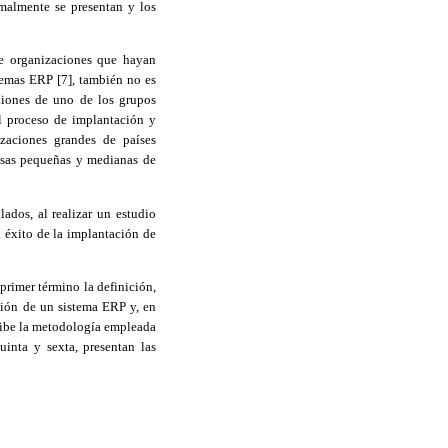
rmalmente se presentan y los
de organizaciones que hayan
temas ERP [7]
,
también no es
niones de uno de los grupos
l proceso de implantación y
zaciones grandes de países
esas pequeñas y medianas de
ados, al realizar un estudio
l éxito de la implantación de
 primer término la definición,
ación de un sistema ERP y, en
cribe la metodología empleada
uinta y sexta, presentan las