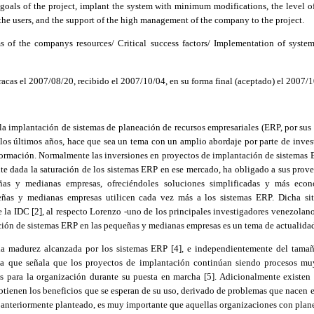
 goals of the project, implant the system with minimum modifications, the level o
o the users, and the support of the high management of the company to the project.
 of the companys resources/ Critical success factors/ Implementation of syste
acas el 2007/08/20, recibido el 2007/10/04, en su forma final (aceptado) el 2007/1
la implantación de sistemas de planeación de recursos empresariales (ERP, por sus s
 los últimos años, hace que sea un tema con un amplio abordaje por parte de inve
formación. Normalmente las inversiones en proyectos de implantación de sistemas 
e dada la saturación de los sistemas ERP en ese mercado, ha obligado a sus provee
ñas y medianas empresas, ofreciéndoles soluciones simplificadas y más econ
ñas y medianas empresas utilicen cada vez más a los sistemas ERP. Dicha sit
de
la IDC
[2]
,
al respecto Lorenzo -uno de los principales investigadores venezolano
ión de sistemas ERP en las pequeñas y medianas empresas es un tema de actualidad
 la madurez alcanzada por los sistemas ERP [4]
,
e independientemente del tamaño
a que señala que los proyectos de implantación continúan siendo procesos muy 
s para la organización durante su puesta en marcha [5]. Adicionalmente existe
tienen los beneficios que se esperan de su uso, derivado de problemas que nacen e
 anteriormente planteado, es muy importante que aquellas organizaciones con plane