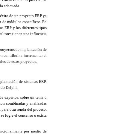
 la adecuada.
l éxito de un proyecto ERP ya
ón de módulos específicos. En
ema ERP y los diferentes tipos
ultores tienen una influencia
 proyectos de implantación de
 contribuir a incrementar el
les de estos proyectos.
mplantación de sistemas ERP,
todo
Delphi
.
 de expertos, sobre un tema o
s son combinadas y analizadas
 para otra ronda del proceso,
 se logre el consenso o exista
tencionalmente por medio de