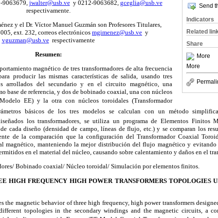
12-9063679,
jwalter@usb.ve
y 0212-9063682,
gceglia@usb.ve
Send th
respectivamente.
Indicators
énez y el Dr. Víctor Manuel Guzmán son Profesores Titulares,
Related lin
05, ext. 232, correos electrónicos
mgimenez@usb.ve
y
vguzman@usb.ve
respectivamente
Share
Resumen:
More
More
portamiento magnético de tres transformadores de alta frecuencia
ara producir las mismas características de salida, usando tres
Permali
os arrollados del secundario y en el circuito magnético, una
o base de referencia, y dos de bobinado coaxial, una con núcleos
Modelo EE) y la otra con núcleos toroidales (Transformador
arámetros básicos de los tres modelos se calculan con un método simplifi
iseñados los transformadores, se utiliza un programa de Elementos Finitos M
de cada diseño (densidad de campo, líneas de flujo, etc.) y se comparan los resul
dente de la comparación que la configuración del Transformador Coaxial Toroid
l magnético, manteniendo la mejor distribución del flujo magnético y evitando 
ermitidos en el material del núcleo, causando sobre calentamiento y daños en el tr
res/ Bobinado coaxial/ Núcleo toroidal/ Simulación por elementos finitos.
EE HIGH FREQUENCY HIGH POWER TRANSFORMERS TOPOLOGIES US
s the magnetic behavior of three high frequency, high power transformers designe
e different topologies in the secondary windings and the magnetic circuits, a c