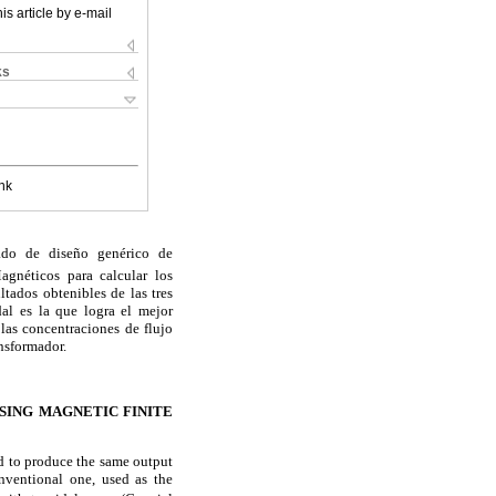
is article by e-mail
ks
nk
cado de diseño genérico de
agnéticos para calcular los
tados obtenibles de las tres
al es la que logra el mejor
las concentraciones de flujo
ansformador.
ING MAGNETIC FINITE
d to produce the same output
onventional one, used as the