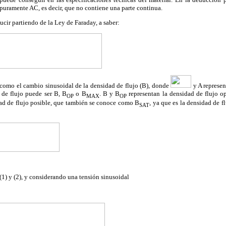
puramente AC, es decir, que no contiene una parte continua.
ucir partiendo de la Ley de Faraday, a saber:
omo el cambio sinusoidal de la densidad de flujo (B), donde
y A represen
 de flujo puede ser B, B
o B
. B y B
representan la densidad de flujo o
OP
MAX
OP
ad de flujo posible, que también se conoce como B
, ya que es la densidad de f
SAT
) y (2), y considerando una tensión sinusoidal