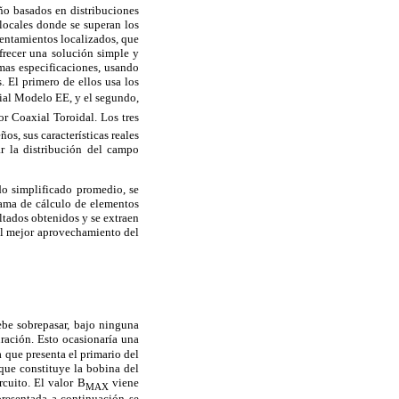
ño basados en distribuciones
 locales donde se superan los
lentamientos localizados, que
ofrecer una solución simple y
smas especificaciones, usando
. El primero de ellos usa los
ial Modelo EE, y el segundo,
 Coaxial Toroidal. Los tres
s, sus características reales
r la distribución del campo
odo simplificado promedio, se
rama de cálculo de elementos
ultados obtenidos y se extraen
 el mejor aprovechamiento del
ebe sobrepasar, bajo ninguna
uración. Esto ocasionaría una
 que presenta el primario del
 que constituye la bobina del
rcuito. El valor B
viene
MAX
presentada a continuación se