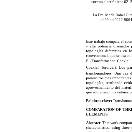
correos electrónicos 02
La Dra. María Isabel Gim
teléfono 0212-90640
Este trabajo compara el com
y alta potencia diseñados p
topologías diferentes en l
convencional, que se usa com
E (Transformador Coaxial 
Coaxial Toroidal). Los p
transformadores. Una vez d
parámetros más importantes 
topologías, resultando evi
aprovechamiento del materia
que sobrepasen los valores p
Palabras clave:
Transformado
COMPARATION OF THR
ELEMENTS
Abstract
: This work compare
characteristics, using thre