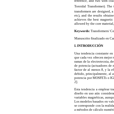
reference, and two with coa
Toroidal Transformer). The
transformers are designed, a
etc), and the results obtai
achieves the best magnetic 
allowed by the core material
Keywords:
Transformers/ Coa
Manuscrito finalizado en Car
I. INTRODUCCIÓN
Una tendencia constante en 
que cada vez ofrecen mejor 
ramas de la electrotecnia, de
de potencia (actuadores de m
factor de al menos 8, y la 
debido, principalmente, al 
potencia por MOSFETs o IGBTs
2].
Esta tendencia a emplear t
diseño en uso aún considera
variables magnéticas, aunqu
Los modelos basados en valo
se corresponde con la realida
a métodos de cálculo numéric