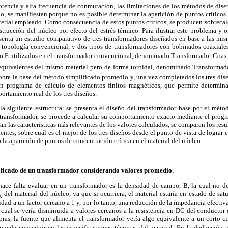
otencia y alta frecuencia de conmutación, las limitaciones de los métodos de dise
, se manifiestan porque no es posible determinar la aparición de puntos críticos
terial empleado. Como consecuencia de estos puntos críticos, se producen sobreca
strucción del núcleo por efecto del estrés térmico. Para ilustrar este problema y 
resenta un estudio comparativo de tres transformadores diseñados en base a las mi
la topología convencional, y dos tipos de transformadores con bobinados coaxiales
po E utilizados en el transformador convencional, denominado Transformador Coax
quivalentes del mismo material pero de forma toroidal, denominado Transformador
obre la base del método simplificado promedio y, una vez completados los tres diseño
n programa de cálculo de elementos finitos magnéticos, que permite determina
ortamiento real de los tres diseños.
 la siguiente estructura: se presenta el diseño del transformador base por el mét
 transformador, se procede a calcular su comportamiento exacto mediante el prog
an las características más relevantes de los valores calculados, se comparan los res
entes, sobre cuál es el mejor de los tres diseños desde el punto de vista de lograr
la aparición de puntos de concentración crítica en el material del núcleo.
ificado de un transformador considerando valores promedio.
hace falta evaluar en un transformador es la densidad de campo, B, la cual no d
del material del núcleo, ya que si ocurriera, el material estaría en estado de sat
X
dad a un factor cercano a 1 y, por lo tanto, una reducción de la impedancia efectiva
a cual se vería disminuida a valores cercanos a la resistencia en DC del conductor
bras, la fuente que alimenta el transformador vería algo equivalente a un corto-ci
 puede conseguir en las especificaciones técnicas del material. En la deducción 