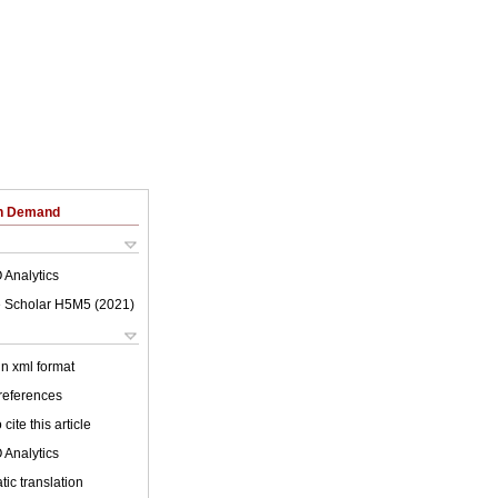
on Demand
 Analytics
 Scholar H5M5 (
2021
)
 in xml format
 references
cite this article
 Analytics
ic translation