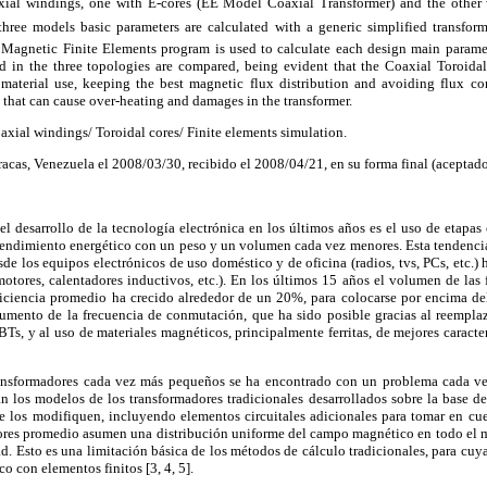
xial windings, one with E-cores (EE Model Coaxial Transformer) and the other w
 three models basic parameters are calculated with a generic simplified transfo
 Magnetic Finite Elements program is used to calculate each design main paramete
ned in the three topologies are compared, being evident that the Coaxial Toroidal
material use, keeping the best magnetic flux distribution and avoiding flux co
, that can cause over-heating and damages in the transformer.
xial windings/ Toroidal cores/ Finite elements simulation.
acas, Venezuela el 2008/03/30, recibido el 2008/04/21, en su forma final (aceptad
el desarrollo de la tecnología electrónica en los últimos años es el uso de etapa
rendimiento energético con un peso y un volumen cada vez menores. Esta tendencia 
sde los equipos electrónicos de uso doméstico y de oficina (radios, tvs, PCs, etc.) 
otores, calentadores inductivos, etc.). En los últimos 15 años el volumen de las
eficiencia promedio ha crecido alrededor de un 20%, para colocarse por encima d
aumento de la frecuencia de conmutación, que ha sido posible gracias al reemplaz
, y al uso de materiales magnéticos, principalmente ferritas, de mejores caracterís
ransformadores cada vez más pequeños se ha encontrado con un problema cada vez
n los modelos de los transformadores tradicionales desarrollados sobre la base de
e los modifiquen, incluyendo elementos circuitales adicionales para tomar en cue
res promedio asumen una distribución uniforme del campo magnético en todo el ma
d. Esto es una limitación básica de los métodos de cálculo tradicionales, para cuya
o con elementos finitos [3, 4, 5].