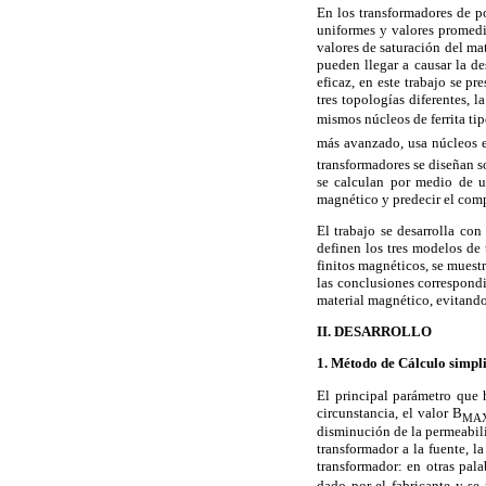
En los transformadores de p
uniformes y valores promedio
valores de saturación del ma
pueden llegar a causar la de
eficaz, en este trabajo se p
tres topologías diferentes, 
mismos núcleos de ferrita ti
más avanzado, usa núcleos e
transformadores se diseñan s
se calculan por medio de u
magnético y predecir el comp
El trabajo se desarrolla con
definen los tres modelos de
finitos magnéticos, se muestr
las conclusiones correspondi
material magnético, evitando 
II. DESARROLLO
1. Método de Cálculo simpl
El principal parámetro que 
circunstancia, el valor B
MA
disminución de la permeabili
transformador a la fuente, l
transformador: en otras pala
dado por el fabricante y se