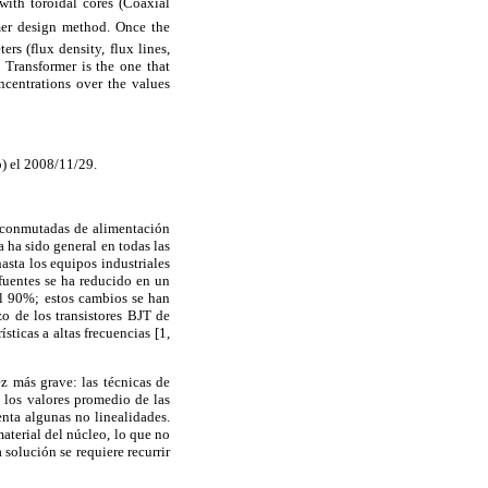
ith toroidal cores (Coaxial
rmer design method. Once the
rs (flux density, flux lines,
 Transformer is the one that
ncentrations over the values
o) el 2008/11/29.
s conmutadas de alimentación
ha sido general en todas las
hasta los equipos industriales
 fuentes se ha reducido en un
el 90%; estos cambios se han
o de los transistores BJT de
ticas a altas frecuencias [1,
 más grave: las técnicas de
 los valores promedio de las
nta algunas no linealidades.
terial del núcleo, lo que no
 solución se requiere recurrir