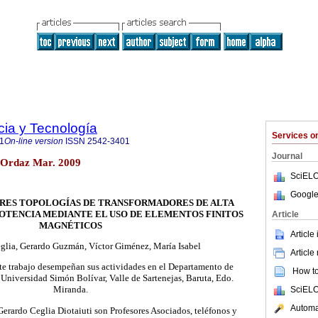
cia y Tecnología
Services 
1
On-line version
ISSN
2542-3401
Journal
o Ordaz Mar. 2009
SciELO
Google
RES TOPOLOGÍAS DE TRANSFORMADORES DE ALTA
POTENCIA MEDIANTE EL USO DE ELEMENTOS FINITOS
Article
MAGNÉTICOS
Article
eglia, Gerardo Guzmán, Víctor Giménez, María Isabel
Article
ste trabajo desempeñan sus actividades en el Departamento de
How to 
 Universidad Simón Bolívar, Valle de Sartenejas, Baruta, Edo.
Miranda.
SciELO
Automat
Gerardo Ceglia Diotaiuti son Profesores Asociados, teléfonos y