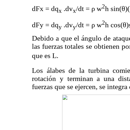
2
dFx = dq
.dv
/dt = ρ w
h sin(θ)(
x
x
2
dFy = dq
.dv
/dt = ρ w
h cos(θ)
y
y
Debido a que el ángulo de ataque
las fuerzas totales se obtienen p
que es L.
Los álabes de la turbina comi
rotación y terminan a una dist
fuerzas que se ejercen, se integr