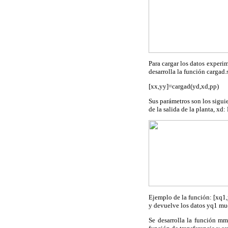
Para cargar los datos experi
desarrolla la función cargad.
[xx,yy]=cargad(yd,xd,pp)
Sus parámetros son los sigui
de la salida de la planta, xd
Ejemplo de la función: [xq1,
y devuelve los datos yq1 mu
Se desarrolla la función m