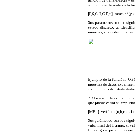
función de transferencia y es
se invoca utilizando en la lí
[F,S,G,H,C,D,u]=mmcuad(y,x,
Sus parámetros son los sigui
estado discreto, u: Identif
muestras, a: amplitud del es
Ejemplo de la función: [Q,
muestras de datos experiment
y ecuaciones de estado dadas
2.2 Función de excitación co
que puede variar su amplitud
[MF,u]=verifmod(n,b,c,d,e1,e
Sus parámetros son los sigui
valor final del 1 tramo, c: va
El código se presenta a cont