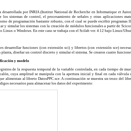
a desarrollada por INRIA (Institut National de Recherche en Informatique et Auto
 los sistemas de control, el procesamiento de señales y otras aplicaciones mate
torno de programación bastante robusto, con el cual se puede escribir programas l
ar y simular los sistemas con la creación de módulos funcionales a partir de Scico
o Linux o Windows. En este caso se trabaja con el Scilab ver. 4.12 bajo Linux/Ubun
es desarrollar funciones (con extensión sci) y libretos (con extensión sce) necesar
lanta, diseñar un control discreto y simular el sistema. Se crearon cuatro funciones
ificación y modelo
egistros de la respuesta temporal de la variable controlada, en cada tiempo de mues
calón, cuya amplitud se manipula con la apertura inicial y final en cada válvula 
ue alimentan al libreto DatosPPC.sce. A continuación se muestra un trozo del libr
ódigos necesarios para almacenar los datos del experimento: