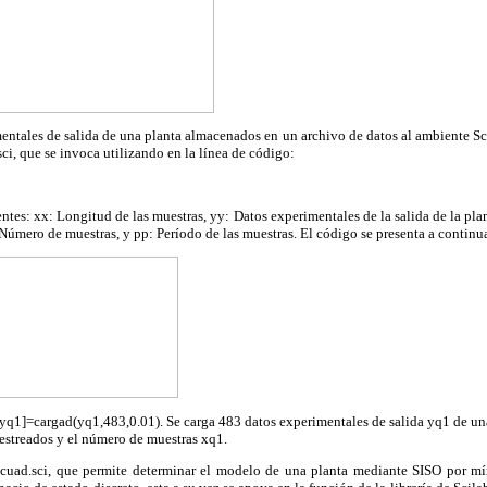
mentales de salida de una planta almacenados en un archivo de datos al ambiente Sci
sci, que se invoca utilizando en la línea de código:
entes: xx: Longitud de las muestras, yy: Datos experimentales de la salida de la pla
: Número de muestras, y pp: Período de las muestras. El código se presenta a continu
yq1]=cargad(yq1,483,0.01). Se carga 483 datos experimentales de salida yq1 de un
estreados y el número de muestras xq1.
mcuad.sci, que permite determinar el modelo de una planta mediante SISO por mí