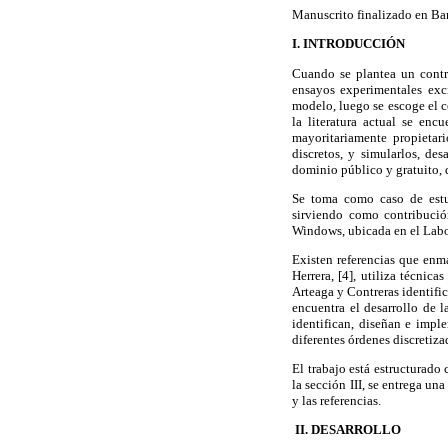
Manuscrito finalizado en Bar
I. INTRODUCCIÓN
Cuando se plantea un contro
ensayos experimentales exc
modelo, luego se escoge el 
la literatura actual se enc
mayoritariamente propietari
discretos, y simularlos, d
dominio público y gratuito, 
Se toma como caso de estu
sirviendo como contribució
Windows, ubicada en el Labor
Existen referencias que enma
Herrera, [4], utiliza técnic
Arteaga y Contreras identifi
encuentra el desarrollo de 
identifican, diseñan e impl
diferentes órdenes discreti
El trabajo está estructurado
la sección III, se entrega u
y las referencias.
II. DESARROLLO