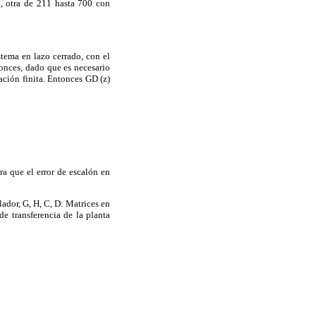
, otra de 211 hasta 700 con
tema en lazo cerrado, con el
tonces, dado que es necesario
ación finita. Entonces GD (z)
ara que el error de escalón en
ador, G, H, C, D: Matrices en
e transferencia de la planta