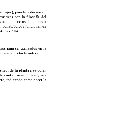
matique), para la solución de
máticas con la filosofía del
lamados libretos, funciones u
s. Scilab/Scicos funcionan en
tu ver 7.04.
ios para ser utilizados en la
 para soportar lo anterior.
treo, de la planta a estudiar,
de control involucrada y son
eto, indicando como hacer la