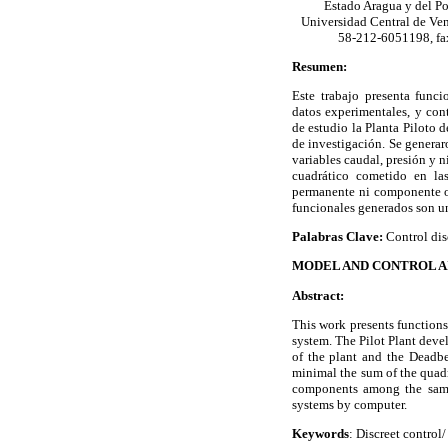
Estado Aragua y del Po
Universidad Central de Ven
58-212-6051198, fa
Resumen:
Este trabajo presenta func
datos experimentales, y con
de estudio la Planta Piloto 
de investigación. Se generar
variables caudal, presión y n
cuadrático cometido en las
permanente ni componente os
funcionales generados son un
Palabras Clave:
Control disc
MODEL AND CONTROL AI
Abstract:
This work presents functions
system. The Pilot Plant deve
of the plant and the Deadbea
minimal the sum of the quadr
components among the sampl
systems by computer.
Keywords
: Discreet control