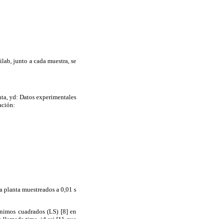
lab, junto a cada muestra, se
nta, yd: Datos experimentales
ación:
a planta muestreados a 0,01 s
nimos cuadrados (LS) [8] en