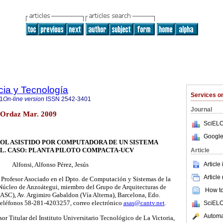
cia y Tecnología
Services 
1
On-line version
ISSN
2542-3401
Journal
o Ordaz Mar. 2009
SciELO
Google
L ASISTIDO POR COMPUTADORA DE UN SISTEMA
L. CASO: PLANTA PILOTO COMPACTA-UCV
Article
Article
Alfonsi, Alfonso Pérez, Jesús
Article
 Profesor Asociado en el Dpto. de Computación y Sistemas de la
 Núcleo de Anzoátegui, miembro del Grupo de Arquitecturas de
How to 
ASC), Av. Argimiro Gabaldon (Vía Alterna), Barcelona, Edo.
teléfonos 58-281-4203257, correo electrónico
asas@cantv.net
.
SciELO
Automat
esor Titular del Instituto Universitario Tecnológico de La Victoria,