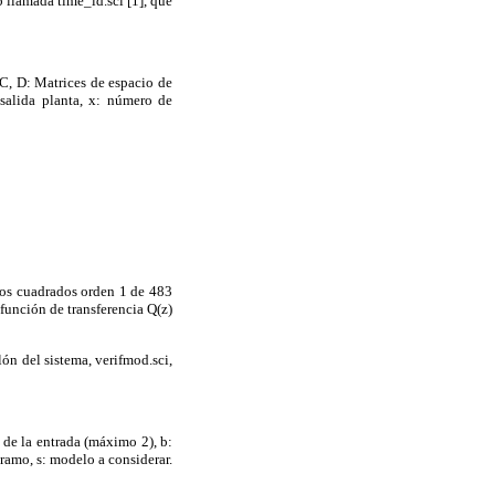
b llamada time_id.sci [1], que
 C, D: Matrices de espacio de
 salida planta, x: número de
os cuadrados orden 1 de 483
función de transferencia Q(z)
ón del sistema, verifmod.sci,
 de la entrada (máximo 2), b:
 tramo, s: modelo a considerar.