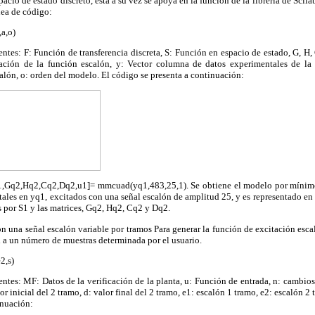
pacio de estado discreto, esta a su vez se apoya en la función de la librería de Scila
nea de código:
a,o)
entes: F: Función de transferencia discreta, S: Función en espacio de estado, G, H,
icación de la función escalón, y: Vector columna de datos experimentales de la
calón, o: orden del modelo. El código se presenta a continuación:
S1,Gq2,Hq2,Cq2,Dq2,u1]= mmcuad(yq1,483,25,1). Se obtiene el modelo por mínim
ales en yq1, excitados con una señal escalón de amplitud 25, y es representado en 
 por S1 y las matrices, Gq2, Hq2, Cq2 y Dq2.
n una señal escalón variable por tramos Para generar la función de excitación escal
 a un número de muestras determinada por el usuario.
2,s)
entes: MF: Datos de la verificación de la planta, u: Función de entrada, n: cambios
lor inicial del 2 tramo, d: valor final del 2 tramo, e1: escalón 1 tramo, e2: escalón 2
inuación: