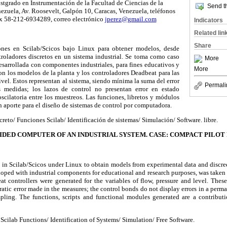
stgrado en Instrumentación de la Facultad de Ciencias de la
Send th
ezuela, Av. Roosevelt, Galpón 10, Caracas, Venezuela, teléfonos
x 58-212-6934289, correo electrónico
jperez@gmail.com
Indicators
Related lin
Share
iones en Scilab/Scicos bajo Linux para obtener modelos, desde
troladores discretos en un sistema industrial. Se toma como caso
More
desarrollada con componentes industriales, para fines educativos y
More
on los modelos de la planta y los controladores Deadbeat para las
ivel. Estos representan al sistema, siendo mínima la suma del error
Permali
 medidas; los lazos de control no presentan error en estado
cilatoria entre los muestreos. Las funciones, libretos y módulos
 aporte para el diseño de sistemas de control por computadora.
reto/ Funciones Scilab/ Identificación de sistemas/ Simulación/ Software. libre.
DED COMPUTER OF AN INDUSTRIAL SYSTEM. CASE: COMPACT PILOT
 in Scilab/Scicos under Linux to obtain models from experimental data and discreet
loped with industrial components for educational and research purposes, was taken 
t controllers were generated for the variables of flow, pressure and level. Thes
atic error made in the measures; the control bonds do not display errors in a perma
ing. The functions, scripts and functional modules generated are a contributio
/ Scilab Functions/ Identification of Systems/ Simulation/ Free Software.