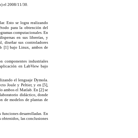
o) el 2008/11/30.
ar. Esto se logra realizando
étodo para la obtención del
rogramas computacionales. En
ispersas en sus librerías, y
l, diseñar sus controladores
ab [1] bajo Linux, ambos de
n componentes industriales
 aplicación en LabView bajo
tilizando el lenguaje Dymola.
to Joule y Peltier, y en [5],
do ambos el Matlab. En [2] se
laboratorio didáctico, donde
ión de modelos de plantas de
s funciones desarrolladas. En
s obtenidos, las conclusiones