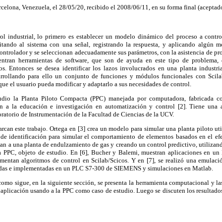
celona, Venezuela, el 28/05/20, recibido el 2008/06/11, en su forma final (aceptad
l industrial, lo primero es establecer un modelo dinámico del proceso a control
itando al sistema con una señal, registrando la respuesta, y aplicando algún m
controlador y se seleccionan adecuadamente sus parámetros, con la asistencia de p
uentran herramientas de software, que son de ayuda en este tipo de problema, d
os. Entonces se desea identificar los lazos involucrados en una planta industria
esarrollando para ello un conjunto de funciones y módulos funcionales con Scil
que el usuario pueda modificar y adaptarlo a sus necesidades de control.
dio la Planta Piloto Compacta (PPC) manejada por computadora, fabricada co
n a la educación e investigación en automatización y control [2]. Tiene una
atorio de Instrumentación de la Facultad de Ciencias de la UCV.
rcan este trabajo. Ortega en [3] crea un modelo para simular una planta piloto u
as de identificación para simular el comportamiento de elementos basados en el efec
can a una planta de endulzamiento de gas y creando un control predictivo, utilizan
la PPC, objeto de estudio. En [6], Bucher y Balemi, muestran aplicaciones en un 
ementan algoritmos de control en Scilab/Scicos. Y en [7], se realizó una emulac
zadas e implementadas en un PLC S7-300 de SIEMENS y simulaciones en Matlab.
 como sigue, en la siguiente sección, se presenta la herramienta computacional y la
na aplicación usando a la PPC como caso de estudio. Luego se discuten los resultado