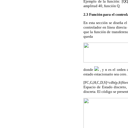
Ejemplo de la función: [QQ
amplitud 40, función Q.
2.3 Función para el control
En esta sección se diseña e
controlador en línea directa
que la función de transferen
queda
donde
, y n es el orden
estado estacionario sea cero.
[FC,G,H,C,D,S]=cdb(p,ft)Sien
Espacio de Estado discreto,
discreta. El código se presen