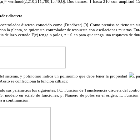
,u]= verifmod(2,210,211,700,15,40,Q). Dos tramos: 1 hasta 210 con amplitud 15
ador discreto
l controlador discreto conocido como (Deadbeat) [9]. Como premisa se tiene un sis
 con la planta, se quiere un controlador de respuesta con oscilaciones muertas. En
cia de lazo cerrado F(z) tenga n polos, z = 0 en para que tenga una respuesta de dur
 del sistema, y polinomio indica un polinomio que debe tener la propiedad
, p
 A esto se confecciona la función cdb.sci:
do sus parámetros los siguientes: FC: Función de Transferencia discreta del control
 S: modelo en scilab de funciones, p: Número de polos en el origen, ft: Función d
ta a continuación: