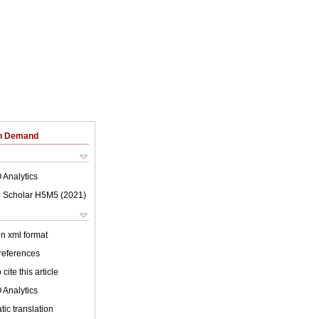
on Demand
 Analytics
 Scholar H5M5 (
2021
)
 in xml format
 references
cite this article
 Analytics
ic translation