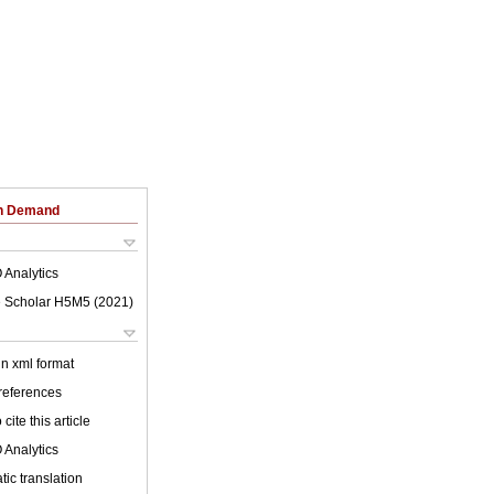
on Demand
 Analytics
 Scholar H5M5 (
2021
)
 in xml format
 references
cite this article
 Analytics
ic translation