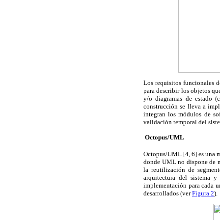
Los requisitos funcionales d
para describir los objetos q
y/o diagramas de estado (c
construcción se lleva a imp
integran los módulos de sof
validación temporal del siste
 Octopus/UML
Octopus/UML [4, 6] es una m
donde UML no dispone de nota
la reutilización de segment
arquitectura del sistema y
implementación para cada uno
desarrollados (ver
Figura 2
).