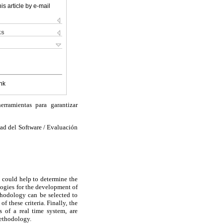
is article by e-mail
ks
nk
rramientas para garantizar
d del Software / Evaluación
 could help to determine the
logies for the development of
hodology can be selected to
f these criteria. Finally, the
 of a real time system, are
methodology.