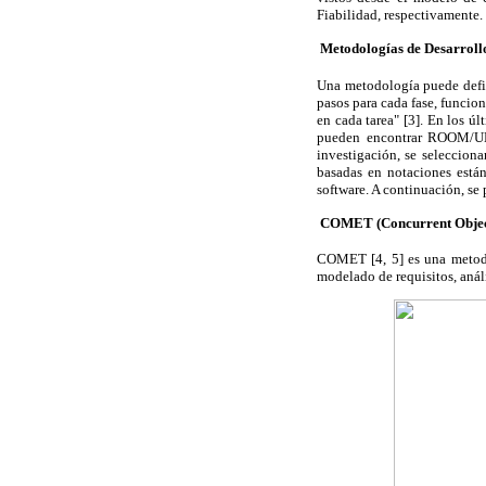
Fiabilidad, respectivamente.
 Metodologías de Desarrol
Una metodología puede defin
pasos para cada fase, funcio
en cada tarea" [3]. En los ú
pueden encontrar ROOM/
investigación, se seleccion
basadas en notaciones está
software. A continuación, se 
 COMET (Concurrent Objec
COMET [4, 5] es una metodol
modelado de requisitos, análi