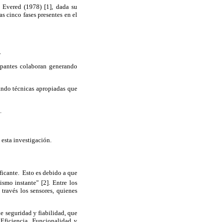
 Evered (1978) [1], dada su
s cinco fases presentes en el
.
ipantes colaboran generando
zando técnicas apropiadas que
.
 esta investigación.
ficante. Esto es debido a que
smo instante" [2]. Entre los
través los sensores, quienes
de seguridad y fiabilidad, que
 Eficiencia, Funcionalidad y