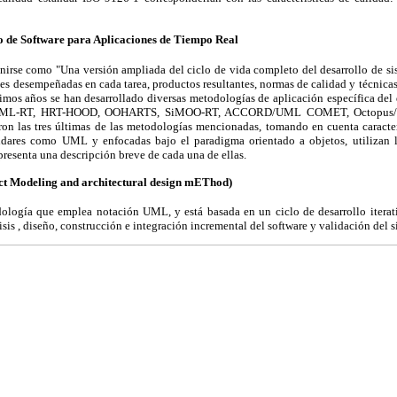
lo de Software para Aplicaciones de Tiempo Real
irse como "Una versión ampliada del ciclo de vida completo del desarrollo de sis
nes desempeñadas en cada tarea, productos resultantes, normas de calidad y técnicas 
ltimos años se han desarrollado diversas metodologías de aplicación específica del 
UML-RT, HRT-HOOD, OOHARTS, SiMOO-RT, ACCORD/UML COMET, Octopus/UM
aron las tres últimas de las metodologías mencionadas, tomando en cuenta caracte
ndares como UML y enfocadas bajo el paradigma orientado a objetos, utilizan la
presenta una descripción breve de cada una de ellas.
t Modeling and architectural design mEThod)
ogía que emplea notación UML, y está basada en un ciclo de desarrollo iterativ
sis , diseño, construcción e integración incremental del software y validación del 