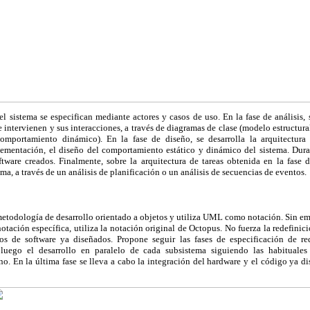
el sistema se especifican mediante actores y casos de uso. En la fase de análisis, 
ue intervienen y sus interacciones, a través de diagramas de clase (modelo estructur
omportamiento dinámico). En la fase de diseño, se desarrolla la arquitectura 
lementación, el diseño del comportamiento estático y dinámico del sistema. Duran
tware creados. Finalmente, sobre la arquitectura de tareas obtenida en la fase d
ma, a través de un análisis de planificación o un análisis de secuencias de eventos.
etodología de desarrollo orientado a objetos y utiliza UML como notación. Sin em
ción específica, utiliza la notación original de Octopus. No fuerza la redefinic
os de software ya diseñados. Propone seguir las fases de especificación de req
 luego el desarrollo en paralelo de cada subsistema siguiendo las habituales 
. En la última fase se lleva a cabo la integración del hardware y el código ya d