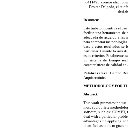
6411495, correos electróni
Desirée Delgado, el tele
desi.
Resumen
:
Este trabajo incentiva el us
facilita una herramienta de 
adecuada de acuerdo a las n
para comparar metodologías
base a estos resultados se 
particular. Durante la invest
estos criterios. Finalmente, 
un sistema de tiempo real
características de calidad e
Palabras clave:
Tiempo Real
Arquitectónica.
METHODOLOGY FOR THE
Abstract
:
This work promotes the use 
most appropriate methodology
software, such as: COMET, 
deal with a particular proble
advantages of applying sof
identified as tools to guaran