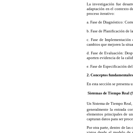
La investigación fue desar
adaptación en el contexto de
proceso iterativo:
a. Fase de Diagnóstico: Corre
b. Fase de Planificación de l
c. Fase de Implementación 
cambios que mejoren la situa
d. Fase de Evaluación: Despu
aporten evidencia de la cali
e. Fase de Especificación del
2. Conceptos fundamentales
En esta sección se presenta 
 Sistemas de Tiempo Real 
Un Sistema de Tiempo Real, s
generalmente la entrada cor
elementos principales de un
capturan datos para ser proce
Por otra parte, dentro de las
vistos desde el modelo de c