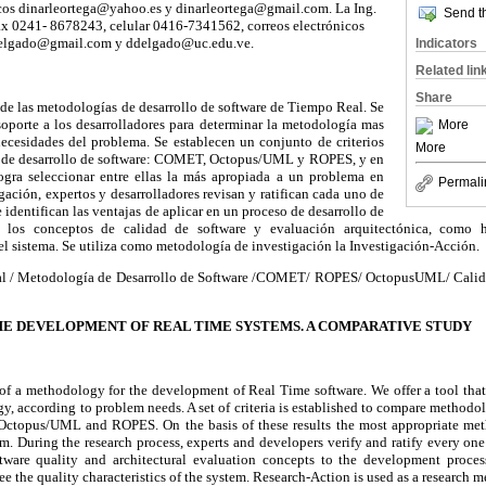
cos dinarleortega@yahoo.es y dinarleortega@gmail.com. La Ing.
Send th
fax 0241- 8678243, celular 0416-7341562, correos electrónicos
delgado@gmail.com y ddelgado@uc.edu.ve.
Indicators
Related lin
Share
o de las metodologías de desarrollo de software de Tiempo Real. Se
soporte a los desarrolladores para determinar la metodología mas
More
ecesidades del problema. Se establecen un conjunto de criterios
More
 de desarrollo de software: COMET, Octopus/UML y ROPES, y en
logra seleccionar entre ellas la más apropiada a un problema en
Permali
igación, expertos y desarrolladores revisan y ratifican cada uno de
se identifican las ventajas de aplicar en un proceso de desarrollo de
 los conceptos de calidad de software y evaluación arquitectónica, como he
n el sistema. Se utiliza como metodología de investigación la Investigación-Acción.
 / Metodología de Desarrollo de Software /COMET/ ROPES/ OctopusUML/ Calida
 DEVELOPMENT OF REAL TIME SYSTEMS. A COMPARATIVE STUDY
of a methodology for the development of Real Time software. We offer a tool that
, according to problem needs. A set of criteria is established to compare methodo
Octopus/UML and ROPES. On the basis of these results the most appropriate met
m. During the research process, experts and developers verify and ratify every one o
tware quality and architectural evaluation concepts to the development process
tee the quality characteristics of the system. Research-Action is used as a research 