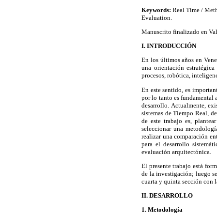
Keywords:
Real Time / Meth
Evaluation.
Manuscrito finalizado en Val
I. INTRODUCCIÓN
En los últimos años en Venez
una orientación estratégic
procesos, robótica, inteligenci
En este sentido, es importan
por lo tanto es fundamental 
desarrollo. Actualmente, ex
sistemas de Tiempo Real, de 
de este trabajo es, plante
seleccionar una metodologí
realizar una comparación en
para el desarrollo sistemát
evaluación arquitectónica.
El presente trabajo está fo
de la investigación; luego s
cuarta y quinta sección con l
II. DESARROLLO
1. Metodología