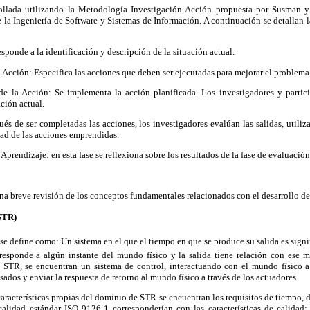
rollada utilizando la Metodología Investigación-Acción propuesta por Susman y
 la Ingeniería de Software y Sistemas de Información. A continuación se detallan la
sponde a la identificación y descripción de la situación actual.
a Acción: Especifica las acciones que deben ser ejecutadas para mejorar el problema
de la Acción: Se implementa la acción planificada. Los investigadores y partic
ción actual.
és de ser completadas las acciones, los investigadores evalúan las salidas, utili
dad de las acciones emprendidas.
 Aprendizaje: en esta fase se reflexiona sobre los resultados de la fase de evaluación
una breve revisión de los conceptos fundamentales relacionados con el desarrollo de
(STR)
e define como: Un sistema en el que el tiempo en que se produce su salida es signi
responde a algún instante del mundo físico y la salida tiene relación con ese mi
 STR, se encuentran un sistema de control, interactuando con el mundo físico a 
sados y enviar la respuesta de retorno al mundo físico a través de los actuadores.
 características propias del dominio de STR se encuentran los requisitos de tiempo, 
alidad estándar ISO 9126-1 corresponderían con las características de calidad: