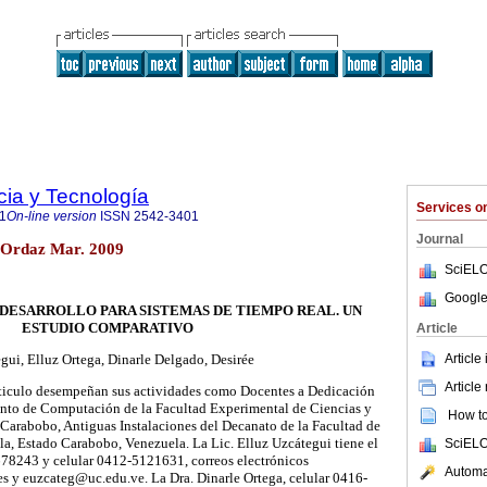
cia y Tecnología
Services 
1
On-line version
ISSN
2542-3401
Journal
o Ordaz Mar. 2009
SciELO
Google
DESARROLLO PARA SISTEMAS DE TIEMPO REAL. UN
ESTUDIO COMPARATIVO
Article
Article
gui, Elluz Ortega, Dinarle Delgado, Desirée
Article
articulo desempeñan sus actividades como Docentes a Dedicación
nto de Computación de la Facultad Experimental de Ciencias y
How to 
Carabobo, Antiguas Instalaciones del Decanato de la Facultad de
la, Estado Carabobo, Venezuela. La Lic. Elluz Uzcátegui tiene el
SciELO
78243 y celular 0412-5121631, correos electrónicos
Automat
 y euzcateg@uc.edu.ve. La Dra. Dinarle Ortega, celular 0416-