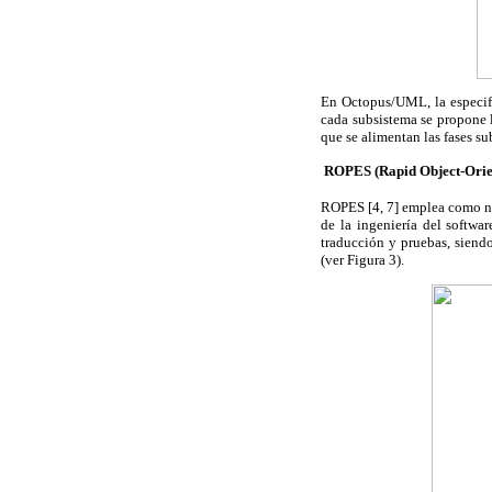
En Octopus/UML, la especifi
cada subsistema se propone l
que se alimentan las fases su
 ROPES (Rapid Object-Ori
ROPES [4, 7] emplea como not
de la ingeniería del softwar
traducción y pruebas, siendo
(ver
Figura 3
).