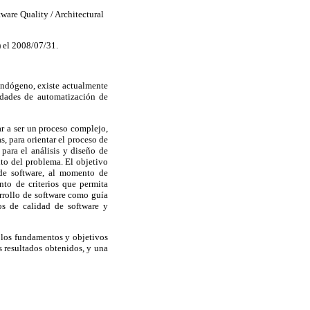
re Quality / Architectural
) el 2008/07/31.
 endógeno, existe actualmente
idades de automatización de
ar a ser un proceso complejo,
, para orientar el proceso de
para el análisis y diseño de
xto del problema. El objetivo
 de software, al momento de
to de criterios que permita
rrollo de software como guía
tos de calidad de software y
 los fundamentos y objetivos
s resultados obtenidos, y una