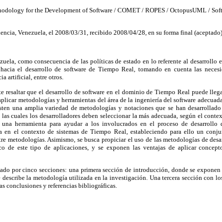
odology for the Development of Software / COMET / ROPES / OctopusUML / Softwa
encia, Venezuela, el 2008/03/31, recibido 2008/04/28, en su forma final (aceptado
uela, como consecuencia de las políticas de estado en lo referente al desarrollo
a hacia el desarrollo de software de Tiempo Real, tomando en cuenta las neces
a artificial, entre otros.
te resaltar que el desarrollo de software en el dominio de Tiempo Real puede lleg
aplicar metodologías y herramientas del área de la ingeniería del software adecuadas
isten una amplia variedad de metodologías y notaciones que se han desarrollado 
las cuales los desarrolladores deben seleccionar la más adecuada, según el conte
ar una herramienta para ayudar a los involucrados en el proceso de desarrollo
a en el contexto de sistemas de Tiempo Real, estableciendo para ello un conjun
tre metodologías. Asimismo, se busca propiciar el uso de las metodologías de desa
ico de este tipo de aplicaciones, y se exponen las ventajas de aplicar concep
rmado por cinco secciones: una primera sección de introducción, donde se exponen
e describe la metodología utilizada en la investigación. Una tercera sección con lo
as conclusiones y referencias bibliográficas.