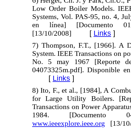
6) Herget, Ch. J. y Park, Ch.U., P
Low Order Boiler Models. IEE
Systems, Vol. PAS-95, no. 4, Ju
en línea] [Documento 01
[
Links
]
[13/10/2008]
7) Thompson, F.T., [1966]. A
System. IEEE Transactions on p
No. 5 may 1967 [Reporte de 
04073325m.pdf]. Disponible e
[
Links
]
8) Ito, F., et al., [1984], A Co
for Large Utility Boilers. [R
Transactions on Power Apparatu
1984. [Documento 041
www.ieeexplore.ieee.org
[13/10