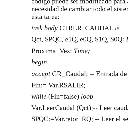
código puede ser modificado para a
necesidad de cambiar todo el siste
esta tarea:
task body
CTRLR_CAUDAL
is
Qct, SPQC, e1Q, e0Q, S1Q, S0Q:
Proxima_Vez:
Time;
begin
accept
CR_Caudal; -- Entrada de 
Fin:= Var.RSALIR;
while
(Fin=false)
loop
Var.LeerCaudal (Qct);-- Leer caud
SPQC:=Var.retor_RQ; -- Leer el se