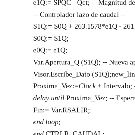
e1Q:= SPQC - Qct; -- Magnitud del
-- Controlador lazo de caudal --
S1Q:= S0Q + 263.1578*e1Q - 261
S0Q:= S1Q;
e0Q:= e1Q;
Var.Apertura_Q (S1Q); -- Nueva a
Visor.Escribe_Dato (S1Q);new_lin
Proxima_Vez:=
Clock
+ Intervalo;
delay until
Proxima_Vez; -- Esper
Fin:= Var.RSALIR;
end loop
;
end
CTRLR_CAUDAL;