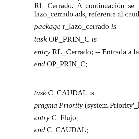
RL_Cerrado. A continuación se m
lazo_cerrado.ads, referente al caud
package
r_lazo_cerrado
is
task
OP_PRIN_C
is
entry
RL_Cerrado; -- Entrada a l
end
OP_PRIN_C;
task
C_CAUDAL is
pragma Priority
(system.Priority'_l
entry
C_Flujo;
end
C_CAUDAL;