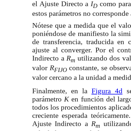
el Ajuste Directo a
I
como para 
D
estos parámetros no corresponde 
Nótese que a medida que el val
poniéndose de manifiesto la simil
de transferencia, traducida en
ajuste al converger. Por el cont
Indirecto a
R
utilizando dos va
m
valor
R
constante, se observ
FIJO
valor cercano a la unidad a med
Finalmente, en la
Figura 4d
se
parámetro
K
en función del larg
todos los procedimientos aplicad
creciente esperada teóricamente
Ajuste Indirecto a
R
utilizan
m