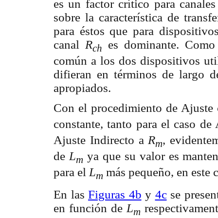
es un factor crítico para canale
sobre la característica de transf
para éstos que para dispositivos
canal
R
es dominante. Como 
ch
común a los dos dispositivos ut
difieran en términos de largo d
apropiados.
Con el procedimiento de Ajust
constante, tanto para el caso de
Ajuste Indirecto a
R
, evident
m
de
L
ya que su valor es mante
m
para el
L
más pequeño, en este 
m
En las
Figuras 4b
y
4c
se present
en función de
L
respectivamen
m