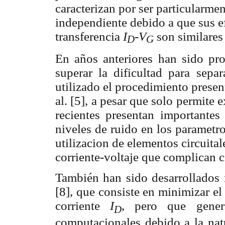
caracterizan por ser particularmen
independiente
debido a que sus ef
transferencia
I
-V
son similares 
D
G
En años anteriores han sido pr
superar la dificultad para sepa
utilizado el procedimiento prese
al. [5], a pesar que solo permite 
recientes presentan importantes
niveles de ruido en los parametros
utilizacion de elementos circuital
corriente-voltaje que complican c
También han sido desarrollados 
[8], que consiste en minimizar el
corriente
I
, pero que genera
D
computacionales debido a la natu