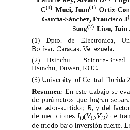
Latorre Rey, Álvaro D
Lugo
(1)
(1)
C
Muci, Juan
Ortiz-Con
García-Sánchez, Francisco J
(2)
Sung
Liou, Juin 
(1) Dpto. de Electrónica, Un
Caracas, Venezuela.
Bolívar.
(2) Hsinchu Science-Based I
Hsinchu, Taiwan, ROC.
(3) University of Central Florida
Resumen:
En este trabajo se ev
de parámetros que logran separar
drenador-surtidor,
R
, y del facto
de mediciones
I
(V
,V
)
de tra
D
G
D
de triodo bajo inversión fuerte. 