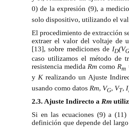
0) de la expresión (9), a medici
solo dispositivo, utilizando el va
El procedimiento de extracción se
extraer el valor del voltaje de
[13], sobre mediciones de
I
(V
D
caso utilizamos el método de tra
resistencia medida
Rm
como
R
m
y
K
realizando un Ajuste Indirect
usando como datos
Rm, V
, V
, I
G
T
2.3. Ajuste Indirecto a
Rm
util
Si en las ecuaciones (9) a (11
definición que depende del larg