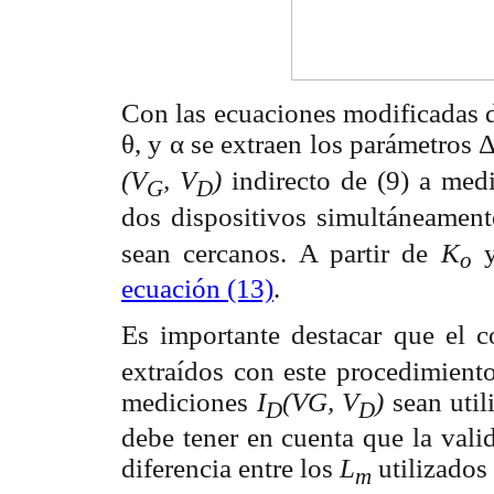
Con las ecuaciones modificadas d
θ
, y
α
se extraen los parámetros
(V
, V
)
indirecto de (9) a medi
G
D
dos dispositivos simultáneamen
sean
cercanos. A partir de
K
o
ecuación (13)
.
Es importante destacar que el 
extraídos con este procedimiento
mediciones
I
(VG, V
)
sean uti
D
D
debe tener en cuenta que la vali
diferencia entre los
L
utilizados 
m