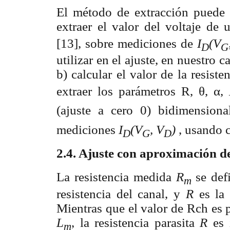
El método de extracción puede s
extraer el valor del voltaje de
[13], sobre mediciones de
I
(V
D
G
utilizar en el ajuste, en nuestro c
b) calcular el valor de la resiste
extraer los parámetros R,
θ
,
α
,
(ajuste a cero 0) bidimension
mediciones
I
(V
, V
)
, usando
D
G
D
2.4. Ajuste con aproximación d
La resistencia medida
R
se de
m
resistencia del canal, y
R
es la 
Mientras que el valor de Rch es 
L
, la resistencia parasita
R
es
m