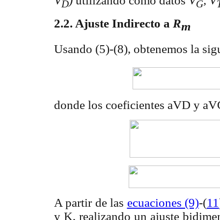
V
)
utilizando como datos
V
, V
D
G
2.2.
Ajuste Indirecto a
R
m
Usando (5)-(8), obtenemos la sig
donde los coeficientes aVD y aV
A partir de las
ecuaciones (9)
-(
11
y K, realizando un ajuste bidim