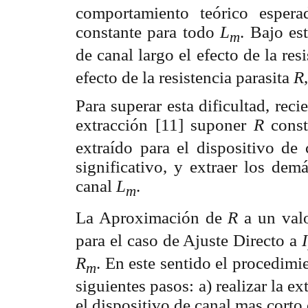
comportamiento teórico esper
constante para todo
L
. Bajo es
m
de canal largo el efecto de la res
efecto de la resistencia parasita
R
Para superar esta dificultad, rec
extracción [11] suponer
R
cons
extraído para el dispositivo de
significativo, y extraer los de
canal
L
.
m
La Aproximación de
R
a un val
para el caso de Ajuste Directo a
I
R
. En este sentido el procedimi
m
siguientes pasos: a) realizar la e
el dispositivo de canal mas corto