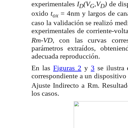
experimentales
I
(V
,V
)
de di
D
G
D
oxido
t
= 4nm y largos de ca
ox
caso la validación se realizó med
experimentales de corriente-volt
Rm-VD
, con las curvas corre
parámetros extraídos, obtenie
adecuada reproducción.
En las
Figuras 2
y
3
se ilustra 
correspondiente a un dispositivo
Ajuste Indirecto a Rm. Resultado
los casos.