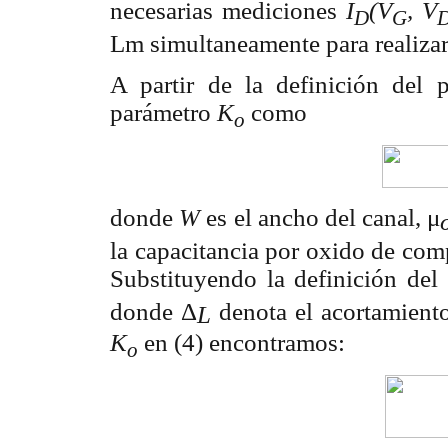
necesarias mediciones
I
(V
, V
D
G
Lm simultaneamente para realizar
A partir de la definición del
parámetro
K
como
o
donde
W
es el ancho del canal,
μ
la capacitancia por oxido de comp
Substituyendo la definición del
donde
Δ
denota el acortamient
L
K
en (4) encontramos:
o