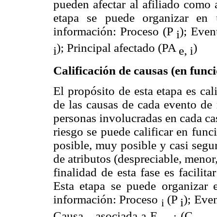
pueden afectar al afiliado como a
etapa se puede organizar en 
información: Proceso (P
); Even
i
); Principal afectado (PA
)
i
e, i
Calificación de causas (en func
El propósito de esta etapa es cal
de las causas de cada evento de 
personas involucradas en cada ca
riesgo se puede calificar en func
posible, muy posible y casi segu
de atributos (despreciable, menor
finalidad de esta fase es facilit
Esta etapa se puede organizar 
información: Proceso
(P
); Eve
i
i
Causa
asociada a E
(C