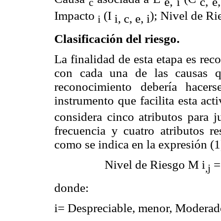
e, i
c, e,
c
Impacto
(I
); Nivel de R
i, c, e, i
i
Clasificación del riesgo.
La finalidad de esta etapa es rec
con cada una de las causas q
reconocimiento debería hacer
instrumento que facilita esta ac
considera cinco atributos para j
frecuencia y cuatro atributos re
como se indica en la expresión (1
Nivel de Riesgo M
i
=
,j
donde:
i= Despreciable, menor, Moderado