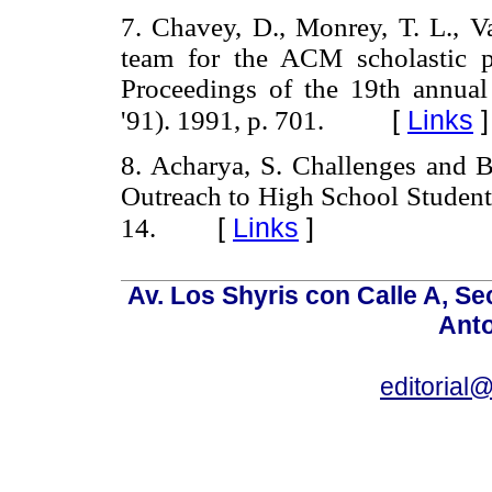
7. Chavey, D., Monrey, T. L., V
team for the ACM scholastic p
Proceedings of the 19th annua
[
Links
]
'91).
1991, p. 701.
8. Acharya, S. Challenges and 
Outreach to High School Student
[
Links
]
14.
Av. Los Shyris con Calle A, S
Anto
editoria