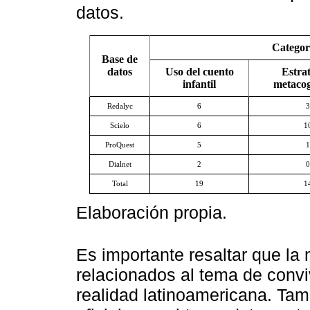
datos.
Categorí
Base de
datos
Uso del cuento
Estrat
infantil
metacog
Redalyc
6
3
Scielo
6
1
ProQuest
5
1
Dialnet
2
0
Total
19
1
Elaboración propia.
Es importante resaltar que la 
relacionados al tema de convi
realidad latinoamericana. Ta