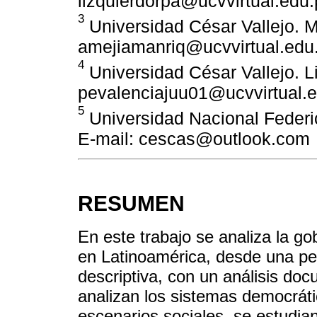
lizquierdorpa@ucvvirtual.edu
3
Universidad César Vallejo. M
amejiamanriq@ucvvirtual.edu
4
Universidad César Vallejo. L
pevalenciajuu01@ucvvirtual.
5
Universidad Nacional Federi
E-mail: cescas@outlook.com
RESUMEN
En este trabajo se analiza la go
en Latinoamérica, desde una persp
descriptiva, con un análisis do
analizan los sistemas democrátic
escenarios sociales, se estudia