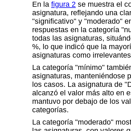
En la
figura 2
se muestra el co
asignatura, reflejando una cla
"significativo" y "moderado" e
respuestas en la categoría "n
todas las asignaturas, situán
%, lo que indicó que la mayor
asignaturas como irrelevantes
La categoría "mínimo" también
asignaturas, manteniéndose p
los casos. La asignatura de "D
alcanzó el valor más alto en 
mantuvo por debajo de los va
categorías.
La categoría "moderado" most
las asignaturas, con valores