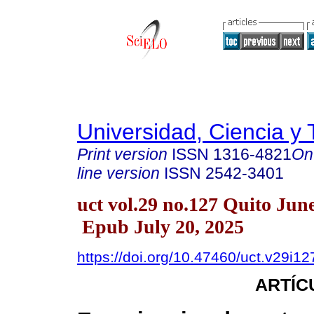
Universidad, Ciencia y 
Print version
ISSN
1316-4821
On
line version
ISSN
2542-3401
uct vol.29 no.127 Quito Jun
Epub July 20, 2025
https://doi.org/10.47460/uct.v29i12
ARTÍC