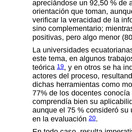
apreciándose un 92,50 % de ac
orientación que toman, aunqu
verificar la veracidad de la in
sino complementario; mientras
positivas, pero algo menor (8
La universidades ecuatoriana
este tema, en algunos trabajo
19
teórica
, y en otros se ha i
actores del proceso, resultand
dichas herramientas como mo
77% de los docentes conocía 
comprendía bien su aplicabili
aunque el 75 % consideró su 
20
en la evaluación
.
En todo caso, resulta imperat