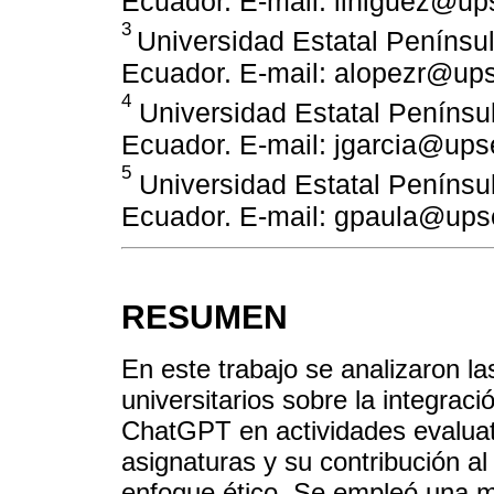
Ecuador. E-mail: liniguez@up
3
Universidad Estatal Penínsul
Ecuador. E-mail: alopezr@up
4
Universidad Estatal Penínsul
Ecuador. E-mail: jgarcia@ups
5
Universidad Estatal Penínsul
Ecuador. E-mail: gpaula@ups
RESUMEN
En este trabajo se analizaron la
universitarios sobre la integración
ChatGPT en actividades evaluati
asignaturas y su contribución a
enfoque ético. Se empleó una me