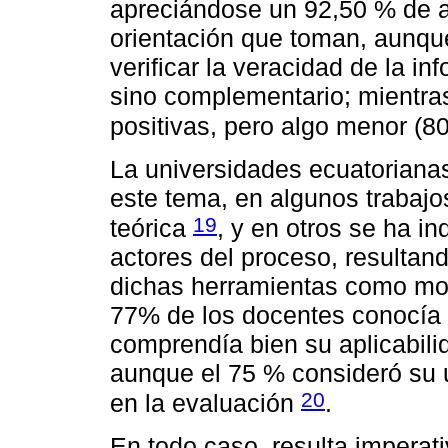
apreciándose un 92,50 % de ac
orientación que toman, aunqu
verificar la veracidad de la in
sino complementario; mientras
positivas, pero algo menor (8
La universidades ecuatoriana
este tema, en algunos trabajo
19
teórica
, y en otros se ha i
actores del proceso, resultand
dichas herramientas como mo
77% de los docentes conocía 
comprendía bien su aplicabili
aunque el 75 % consideró su 
20
en la evaluación
.
En todo caso, resulta imperat