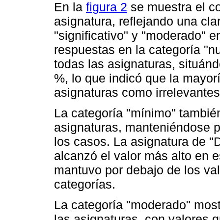
En la
figura 2
se muestra el co
asignatura, reflejando una cla
"significativo" y "moderado" e
respuestas en la categoría "n
todas las asignaturas, situán
%, lo que indicó que la mayor
asignaturas como irrelevantes
La categoría "mínimo" también
asignaturas, manteniéndose p
los casos. La asignatura de "D
alcanzó el valor más alto en 
mantuvo por debajo de los va
categorías.
La categoría "moderado" most
las asignaturas, con valores