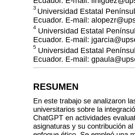
Ecuador. E-mail: liniguez@up
3
Universidad Estatal Penínsul
Ecuador. E-mail: alopezr@up
4
Universidad Estatal Penínsul
Ecuador. E-mail: jgarcia@ups
5
Universidad Estatal Penínsul
Ecuador. E-mail: gpaula@ups
RESUMEN
En este trabajo se analizaron la
universitarios sobre la integración
ChatGPT en actividades evaluati
asignaturas y su contribución a
enfoque ético. Se empleó una me