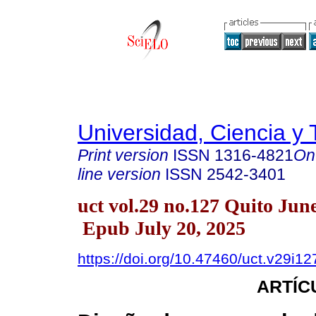
Universidad, Ciencia y 
Print version
ISSN
1316-4821
On
line version
ISSN
2542-3401
uct vol.29 no.127 Quito Jun
Epub July 20, 2025
https://doi.org/10.47460/uct.v29i12
ARTÍC