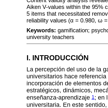
Content validity analysis reveale
Aiken V-values within the 95% co
5 items that necessitated remo
reliability values (α = 0.980, ω =
Keywords:
gamification; psycho
university teachers
I. INTRODUCCIÓN
La percepción del uso de la g
universitarios hace referenci
incorporación de elementos d
estratégicos, dinámicos, mecá
1
enseñanza-aprendizaje
; en 
universitaria. En este sentido,