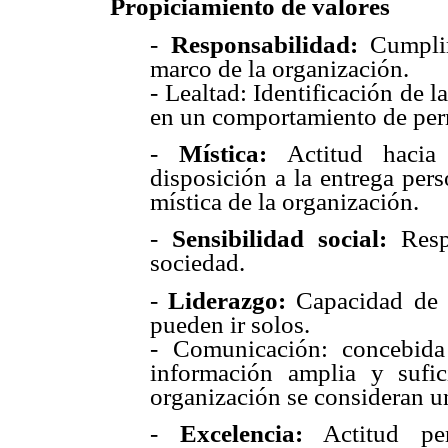
Propiciamiento de valores
-
Responsabilidad
:
Cumplimi
marco de la organización.
-
Lealtad
: Identificación de l
en un comportamiento de per
-
Mística
:
Actitud hacia 
disposición a la entrega pers
mística de la organización.
-
Sensibilidad social
:
Respo
sociedad.
-
Liderazgo
:
Capacidad de c
pueden ir solos.
-
Comunicación
: concebid
información amplia y sufici
organización se consideran u
-
Excelencia
:
Actitud per