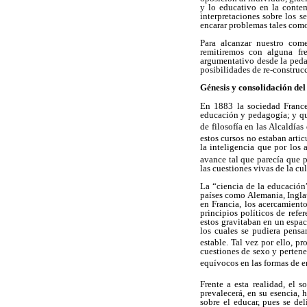
y lo educativo en la contem
interpretaciones sobre los s
encarar problemas tales como 
Para alcanzar nuestro com
remitiremos con alguna fre
argumentativo desde la pedag
posibilidades de re-constru
Génesis y consolidación de
En 1883 la sociedad France
educación y pedagogía; y que
de filosofía en las Alcaldí
estos cursos no estaban art
la inteligencia que por los 
avance tal que parecía que p
las cuestiones vivas de la cu
La “ciencia de la educación
países como Alemania, Inglat
en Francia, los acercamiento
principios políticos de refe
estos gravitaban en un espa
los cuales se pudiera pensa
estable. Tal vez por ello, 
cuestiones de sexo y pertene
equívocos en las formas de e
Frente a esta realidad, el
prevalecerá, en su esencia, 
sobre el educar, pues se del