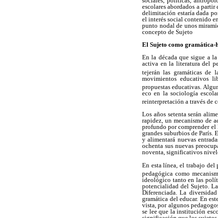
sociales, políticas, antrop
escolares abordados a partir
delimitación estaría dada po
el interés social contenido 
punto nodal de unos miramien
concepto de Sujeto
El Sujeto como gramática-h
En la década que sigue a la
activa en la literatura del 
tejerán las gramáticas de l
movimientos educativos lib
propuestas educativas. Algun
eco en la sociología escola
reinterpretación a través de
Los años setenta serán alim
rapidez, un mecanismo de acc
profundo por comprender el l
grandes suburbios de París. E
y alimentará nuevas entrada
ochenta sus nuevas preocupac
noventa, significativos nive
En esta línea, el trabajo del
pedagógica como mecanismo 
ideológico tanto en las polí
potencialidad del Sujeto. L
Diferenciada. La diversidad
gramática del educar. En es
vista, por algunos pedagogos,
se lee que la institución esc
significación que los sujetos