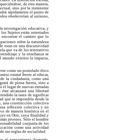
iqueciéndose, de esta manera,
lectual, sino por la inminente
vendrá rápidamente el punto de
todos obedecerían al unísono,
la investigación educativa, y
 los Sujetos están orientados
a encontrar el camino que lo
upaciones sobre la naturaleza
de estas en una discursividad
la que va de los reiterativos
prendizaje y la enseñanza se
el mundo exterior la impacta,
eerse como un postulado ético
iso estatal frente al educar,
o de la ciudadanía, como una
grará de plena fuerza, sino a
mo el lugar de nuevas entradas
 éste alcanzará una libertad
rendido la tarea de significar
dad que se impondría desde la
o, una construcción colectiva
una reflexión colectiva y no
ece de manera histórica en el
uye en Otro, cuya finalidad y
s más jóvenes. Sólo el hombre
sponsabilidad conjunta de los
educación como una actividad
 de sus reglas de
socialidad
.
en el pensamiento ilustrado,