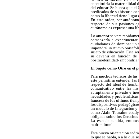
constituiría la materialidad 
del educar. Se busca que el 
predicados de su historia c
como la libertad tiene lugar
En este orden, ser autónom
respecto de sus pasiones e
autónomo es expresar una lib
Lo anterior se verá rápidamen
comenzaría a experimentar 
ciudadanos de dominar un si
impondrá un nuevo portafoli
sujeto de educación. Este se
su devenir en función de u
postmodernidad- impondría u
El Sujeto como Otro en el 
Para muchos teóricos de las 
este permitiría entender las
respecto del ideal de hombre
comunicativo entre las ins
abruptamente privado e inequ
necesidades y problemáticas q
francesa de los últimos tiemp
los dispositivos pedagógicos
un modelo de integración y u
como Alain Touraine coadyu
obligada sobre los Derechos 
La escuela tendría, entonc
multicultural.
Esta nueva orientación teóric
lo que se habla, o a lo que s