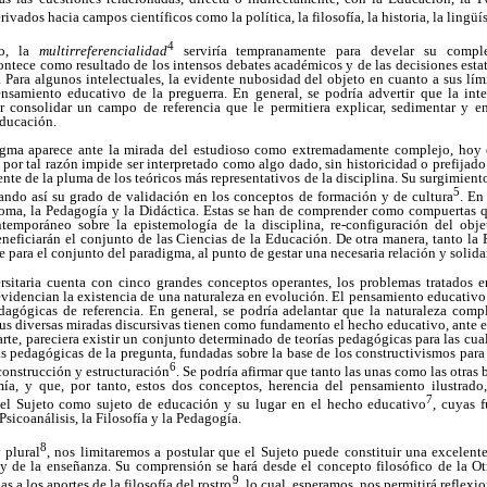
vados hacia campos científicos como la política, la filosofía, la historia, la lingüísti
4
to, la
multirreferencialidad
serviría tempranamente para develar su comple
ontece como resultado de los intensos debates académicos y de las decisiones estat
Para algunos intelectuales, la evidente nubosidad del objeto en cuanto a sus lími
ensamiento educativo de la preguerra. En general, se podría advertir que la int
r consolidar un campo de referencia que le permitiera explicar, sedimentar y e
educación.
igma aparece ante la mirada del estudioso como extremadamente complejo, hoy e
por tal razón impide ser interpretado como algo dado, sin historicidad o prefijado 
ente de la pluma de los teóricos más representativos de la disciplina. Su surgimient
5
ando así su grado de validación en los conceptos de formación y de cultura
. En
ma, la Pedagogía y la Didáctica. Estas se han de comprender como compuertas qu
ntemporáneo sobre la epistemología de la disciplina, re-configuración del obje
eneficiarán el conjunto de las Ciencias de la Educación. De otra manera, tanto la
 para el conjunto del paradigma, al punto de gestar una necesaria relación y solida
rsitaria cuenta con cinco grandes conceptos operantes, los problemas tratados en
evidencian la existencia de una naturaleza en evolución. El pensamiento educativo 
dagógicas de referencia. En general, se podría adelantar que la naturaleza comp
us diversas miradas discursivas tienen como fundamento el hecho educativo, ante el
arte, pareciera existir un conjunto determinado de teorías pedagógicas para las cua
ías pedagógicas de la pregunta, fundadas sobre la base de los constructivismos para 
6
construcción y estructuración
. Se podría afirmar que tanto las unas como las otras
mía, y que, por tanto, estos dos conceptos, herencia del pensamiento ilustrado
7
el Sujeto como sujeto de educación y su lugar en el hecho educativo
, cuyas 
 Psicoanálisis, la Filosofía y la Pedagogía.
8
 plural
, nos limitaremos a postular que el Sujeto puede constituir una excelent
s y de la enseñanza. Su comprensión se hará desde el concepto filosófico de la Ot
9
s a los aportes de la filosofía del rostro
, lo cual, esperamos, nos permitirá reflexi