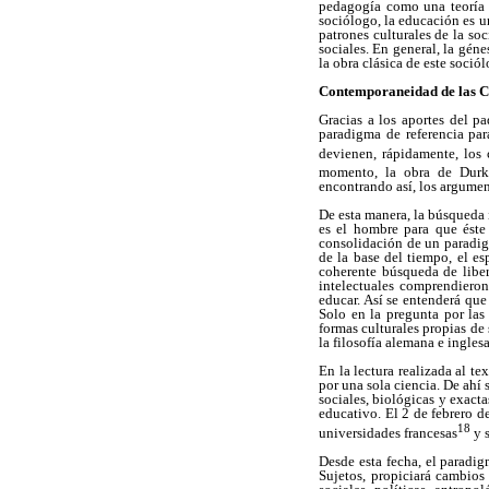
pedagogía como una teoría p
sociólogo, la educación es u
patrones culturales de la so
sociales. En general, la gén
la obra clásica de este sociól
Contemporaneidad de las Ci
Gracias a los aportes del pa
paradigma de referencia par
devienen, rápidamente, los
momento, la obra de Durkh
encontrando así, los argumen
De esta manera, la búsqueda 
es el hombre para que éste 
consolidación de un paradigm
de la base del tiempo, el e
coherente búsqueda de liber
intelectuales comprendieron
educar. Así se entenderá que 
Solo en la pregunta por las
formas culturales propias de 
la filosofía alemana e ingle
En la lectura realizada al t
por una sola ciencia. De ahí
sociales, biológicas y exact
educativo. El 2 de febrero d
18
universidades francesas
y s
Desde esta fecha, el paradi
Sujetos, propiciará cambios