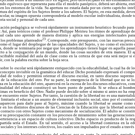
endo equívoco que representa para ella el modelo panóptico, deberá ser abierta, enr
en los entornos de la vida. Su apertura no estaría dada por un cierto capricho inte
tura del espíritu de los Sujetos frente a los saberes. El Sujeto, en esta medida, de
 escolar, su imagen opuesta correspondería al modelo escolar individualista, donde 
toria social y personal de cada uno.
ciación pedagógica se volverá rápidamente un instrumento heurístico fecundo para 
. Así, para teóricos como el profesor Philippe Meirieu los ritmos de aprendizaje de
cual cada uno aprende de manera distinta y aplica sus energías intelectuales par
23
e los problemas planteados
. Corresponde, este presupuesto, con las nuevas preoc
 como el lugar del despliegue de las capacidades del Sujeto, y no como el encierro 
, donde se terminaría por negar que los aprendizajes tienen lugar en aquella pasare
jeto a la conjugación de un mundo, donde las cosas suceden de otra manera. El a
escifrable realidad del aula de clase como en la certeza de que esta será mejor si 
 con la palabra escrita sobre la hoja seca.
sobre lo escolar será rápidamente enriquecido con la educabilidad, la cual ha de l
 concepto invisible en la gramática del educar. Dicho postulado expresará el comprom
lidad de todos y permitirá orientar el discurso escolar, en tanto discurso suprem
de la educación del otro. Por su parte, la emergencia de la libertad que no se lo
nza en la educación del otro, aparecerá en la escena de los discursos educativos, co
finalidad del educar constituyó un buen punto de partida. Si se educa al hombre
ítimas en beneficio del Otro. Nadie puede decidir sobre sí mismo si antes no ha emp
e encuentro entre Sujetos. Por tanto, la cuestión de la libertad no es una materiali
 limitaría el educar a un asunto de elemental inclusión social, sino por el contrari
saparecen para darle paso al Sujeto, máxime cuando la libertad se asume como 
ee en los distintos discursos de las Ciencias de la Educación que la libertad acont
n contacto con otros Sujetos como mecanismo de socialización. El adulto se constit
or su preocupación constante en los procesos de miramiento sobre las generacione
 pertenencia a un espacio de cultura colectivo. Dicho espacio es producto de la re
artida sería el Estado. En tal sentido, el acceso a la libertad comienza en la 
ociales y los intereses colectivos, los cuales son impulsados por el estado a través
construcción histórica producto del educar; por su parte, la autonomía gestada 