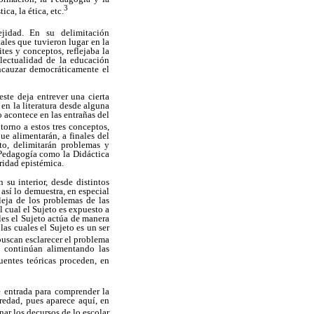
3
ca, la ética, etc.
jidad. En su delimitación
ales que tuvieron lugar en la
tes y conceptos, reflejaba la
electualidad de la educación
ncauzar democráticamente el
ste deja entrever una cierta
en la literatura desde alguna
o acontece en las entrañas del
 torno a estos tres conceptos,
e alimentarán, a finales del
to, delimitarán problemas y
 Pedagogía como la Didáctica
ridad epistémica.
 su interior, desde distintos
así lo demuestra, en especial
leja de los problemas de las
 cual el Sujeto es expuesto a
les el Sujeto actúa de manera
las cuales el Sujeto es un ser
 buscan esclarecer el problema
, continúan alimentando las
fuentes teóricas proceden, en
e entrada para comprender la
redad, pues aparece aquí, en
onar los decursos de lo escolar