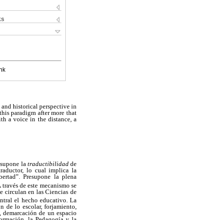
ks
nk
and historical perspective in
this paradigm after more that
th a voice in the distance, a
resupone la
traductibilidad
de
aductor, lo cual implica la
bertad”. Presupone la plena
A través de este mecanismo se
 circulan en las Ciencias de
entral el hecho educativo. La
n de lo escolar, forjamiento,
e, demarcación de un espacio
Formación, la Pedagogía y la