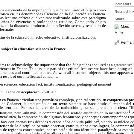
Indicators
sca dar cuenta de la importancia que ha adquirido el Sujeto como
Related lin
stórica en las denominadas Ciencias de la Educación en Francia.
las lecturas críticas que venimos realizando sobre este paradigma
Share
 años de vivencias y prolongados estudios. Como todo objeto
oz en la distancia, producto de la reflexión serena y resultado de
More
lectuales.
More
cias de la educación, hecho educativo, institucionalización,
Permali
 subject in education sciences in France
ims to acknowledge the importance that the Subject has acquired as a grammatical 
iences in France. This issue is part of the critical lectures we have been doing on 
eriences and continued studies. As with all historical objects, this one appears wi
 result of our intellectual concerns.
on sciences, education fact, institutionalization, pedagogical moment
-05
Fecha de aceptación:
26-01-05
 en Francia articulan una gramática compleja, y en tal sentido, su comprensión p
r de Gadamer, la traducción de un texto siempre se hace desde el mundo del tr
e sentidos. Por eso la tarea de la traducción goza siempre de una cierta “li
1
ranjera, pero, aún más, la comprensión del sentido auténtico de lo manifestado
. 
ermenéutica, la comprensión de algunos fenómenos y conceptos contemporáneos que
2
 hoy con apenas tres décadas y cinco años de vida pública
, siendo su núcleo c
nterior de la disciplina permite observar, entre muchos otros logros, la comprensió
n de regiones conceptuales, construcción de una identidad paradigmática establ
as las cuestiones relacionadas, directa o indirectamente, con la Educación, la 