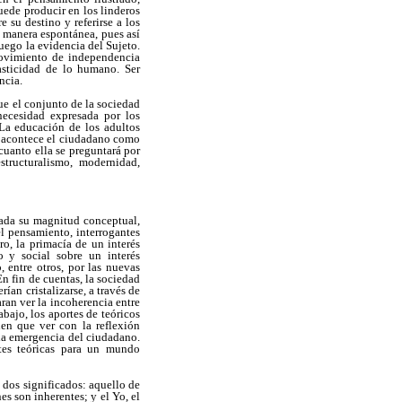
puede producir en los linderos
 su destino y referirse a los
 manera espontánea, pues así
uego la evidencia del Sujeto.
movimiento de independencia
asticidad de lo humano. Ser
ncia.
que el conjunto de la sociedad
necesidad expresada por los
 La educación de los adultos
, acontece el ciudadano como
cuanto ella se preguntará por
structuralismo, modernidad,
 Dada su magnitud conceptual,
el pensamiento, interrogantes
ro, la primacía de un interés
o y social sobre un interés
, entre otros, por las nuevas
En fin de cuentas, la sociedad
ían cristalizarse, a través de
ran ver la incoherencia entre
bajo, los aportes de teóricos
en que ver con la reflexión
 la emergencia del ciudadano.
ntes teóricas para un mundo
a dos significados: aquello de
es son inherentes; y el Yo, el