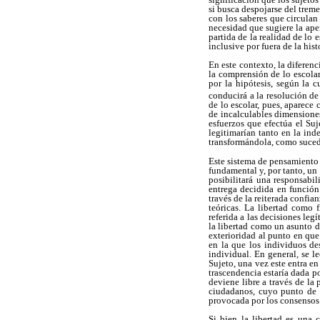
si busca despojarse del trem
con los saberes que circulan 
necesidad que sugiere la aper
partida de la realidad de lo
inclusive por fuera de la his
En este contexto, la diferen
la comprensión de lo escolar
por la hipótesis, según la 
conducirá a la resolución d
de lo escolar, pues, aparece
de incalculables dimensiones
esfuerzos que efectúa el Su
legitimarían tanto en la ind
transformándola, como sucede,
Este sistema de pensamiento 
fundamental y, por tanto, un
posibilitará una responsabi
entrega decidida en función 
través de la reiterada confia
teóricas. La libertad como 
referida a las decisiones leg
la libertad como un asunto d
exterioridad al punto en que
en la que los individuos de
individual. En general, se l
Sujeto, una vez este entra e
trascendencia estaría dada p
deviene libre a través de la
ciudadanos, cuyo punto de p
provocada por los consensos s
Si bien la libertad es una 