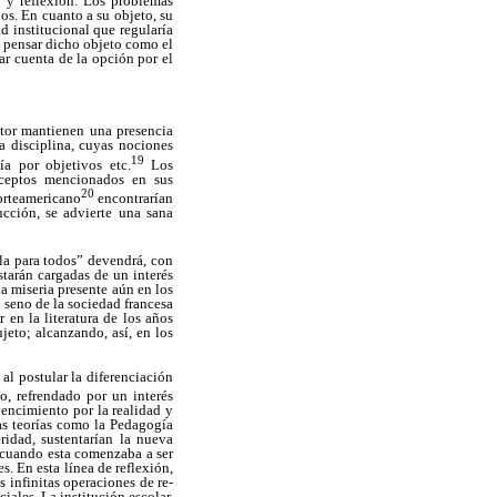
n y reflexión. Los problemas
os. En cuanto a su objeto, su
d institucional que regularía
e pensar dicho objeto como el
ar cuenta de la opción por el
ctor mantienen una presencia
a disciplina, cuyas nociones
19
ía por objetivos etc.
Los
onceptos mencionados en sus
20
norteamericano
encontrarían
ucción, se advierte una sana
la para todos” devendrá, con
starán cargadas de un interés
a miseria presente aún en los
l seno de la sociedad francesa
 en la literatura de los años
jeto; alcanzando, así, en los
 al postular la diferenciación
uo, refrendado por un interés
vencimiento por la realidad y
as teorías como la Pedagogía
ridad, sustentarían la nueva
 cuando esta comenzaba a ser
s. En esta línea de reflexión,
s infinitas operaciones de re-
iales. La institución escolar,