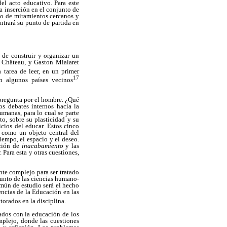
el acto educativo. Para este
la inserción en el conjunto de
eto de miramientos cercanos y
ntrará su punto de partida en
a de construir y organizar un
, Château, y Gaston Mialaret
a tarea de leer, en un primer
17
n algunos países vecinos
 pregunta por el hombre. ¿Qué
os debates internos hacia la
umanas, para lo cual se parte
o, sobre su plasticidad y su
cios del educar. Estos cinco
e como un objeto central del
tiempo, el espacio y el deseo.
ición de
inacabamiento
y las
 Para esta y otras cuestiones,
nte complejo para ser tratado
junto de las ciencias humano-
omún de estudio será el hecho
encias de la Educación en las
torados en la disciplina.
ados con la educación de los
mplejo, donde las cuestiones