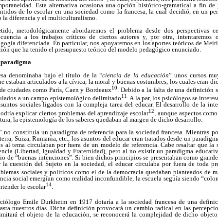
poraneidad. Esta alternativa ocasiona una opción histórico-gramatical a fin de p
entidos de lo escolar en una sociedad como la francesa, la cual decidió, en un pe
la diferencia y el multiculturalismo.
etido, metodológicamente abordaremos el problema desde dos perspectivas cen
cuencia a los trabajos críticos de ciertos autores y, por otra, intentaremos 
ogía diferenciada. En particular, nos apoyaremos en los aportes teóricos de Meiri
cción que ha tenido el presupuesto teórico del modelo pedagógico enunciado.
l paradigma
sa denominaba bajo el título de la “
ciencia de la educación
” unos cursos mu
 estaban articulados a la cívica, la moral y buenas costumbres, los cuales eran di
10
as de ciudades como París, Caen y Bordeaux
. Debido a la falta de una definición
11
iculados a un campo epistemológico delimitado
. A la par, los psicólogos se inter
asuntos sociales ligados con la compleja tarea del educar. El desarrollo de la in
12
odría explicar ciertos problemas del aprendizaje escolar
, aunque aspectos como l
ltura, la epistemología de los saberes quedaban al margen de dicho desarrollo.
” no constituía un paradigma de referencia para la sociedad francesa. Mientras po
erra, Suiza, Rumania, etc., los asuntos del educar eran tratados desde un paradigm
s al tema circulaban por fuera de un modelo de referencia. Cabe resaltar que la 
rencia (Libertad, Igualdad y Fraternidad), pero al no existir un paradigma educa
cio de “buenas intenciones”. Si bien dichos principios se presentaban como grand
r la cuestión del Sujeto en la sociedad, el educar circulaba por fuera de toda pr
problemas sociales y políticos como el de la democracia quedaban planteados de m
ncia social emergían como realidad inconfundible, la escuela seguía siendo “colo
14
ntender lo escolar
.
 sociólogo Emile Durkheim en 1917 dotaría a la sociedad francesa de una defini
hasta nuestros días. Dicha definición provocará un cambio radical en las percepci
imitará el objeto de la educación, se reconocerá la complejidad de dicho objeto,