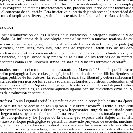
ológicas, éticas y morales del educar serán tratadas en un cuerpo único de acció
 del nacimiento de las Ciencias de la Educación serán disímiles, variados y complej
r un conjunto de factores intencionales o no, procedentes todos de una racionalida
en el concepto de educación. Esta iniciativa buscaría dejar planteada la necesidad d
tos disciplinares diversos, y donde las teorías de referencia buscarían, además, d
istórica
 institucionalización de las Ciencias de la Educación la categoría individuo y a
período. La influencia de la sociología
actorial
marcaría a muchos teóricos de est
as corrientes pedagógicas, como la directividad y no directividad, la pedagog
ertarios, anarquistas, marxistas, católicos de izquierda, harán uso de los c
as teorías educativas provenientes, en gran parte, del pensamiento londinense y 
r francesa, aunque, desde muy pronto en la pluma de los teóricos de la reprod
21
 conceptos como el de violencia simbólica,
habitus
, y las tres formas de capital
.
entados por todo el movimiento contestatario de Mayo del 68, en el que “la escue
ión pedagógica. Las teorías pedagógicas libertarias de Freire, Illichs, Synders, e
ugar público de los Sujetos. La educación buscará su libertad y deberá arrinconar l
sta década será rica por los eventos sociales, culturales y políticos producidos en e
s teóricas en la”
intelligentia
pedagógica de esta sociedad, la cual dejará traslucir
iones conceptuales, en especial aquellas ligadas con las cuestiones vivas del Su
les de producción conceptual.
 profesor Louis Legrand abrirá la gramática escolar que prevalecía hasta esta época
22
para un mejor acceso de los sujetos a la cultura escolar
. Frente al individ
ticas estatales como en la cultura burguesa hegemónica, surgiría un inusitado con
a hegemonía subyacente de dicha cultura sería fuertemente cuestionada por algun
 de percepciones y los juegos de la cultura que expresa cada Sujeto en su alte
te nuevo enfoque pedagógico se gestará un renovado proyecto de escuela, máxime
 como insuficiente frente a los desafíos societales y las nuevas realidades culturale
olar ha de ser integrada a las gramáticas sociales, a los movimientos de cultura, a la
 ejecutan frente a un mundo rico en signos, pero desvencijado en sus entramados soc