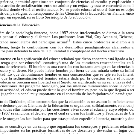
ráctica, permitirá aproximar un conjunto de ciencias al estudio y explicación d
na acción de socialización -entre un adulto y un
enfant
-, y esta se entenderá como 
ciedad donde vivirá el recién nacido. No se puede educar al otro si éste no es obj
esis del paradigma contemporáneo de las Ciencias de la Educación en Francia, enco
ogo, en especial, en su libro
Sociología de la educación
.
encias de la Educación
dre de la sociología francesa, hacia 1957 cinco intelectuales se dieron a la tare
a pensar el educar y el formar. Los profesores Jean Vial, Guy Avanzini, Debesse
16
 cinco mosqueteros del paradigma actual
. Estos cinco profesores se dieron a l
eim, luego la confrontaron con los desarrollos paradigmáticos alcanzados e
tos para defender la idea de la pluralidad y complejidad del hecho educativo.
intensa en la significación del educar señalará que dicho concepto está ligado a la
tenga que ser educado?, constituyó una de las cuestiones trascendentales en l
a de referencia. El hombre es una cuestión con bastante arraigo en las ciencias h
spacio y el deseo. No puede haber hombre por fuera de una mirada sobre su infinit
tad. Lo que denominamos hombre es una construcción que se teje en los intersti
 que la sedimentación del término estaría dada por la cuestión sobre el hombr
educar es procurar una libertad en el Sujeto, es significarlo en su ser a través del 
 cuestiones del programa biológico, por los intensos miramientos sobre la cond
su actividad, el educar puede decir lo que el hombre es, pero no lo que llegará a ser.
sa jugarían un papel muy importante en el cometido de los forjadores del paradigma.
exto de Durkheim, ellos encontrarían que la educación es un asunto lo suficienteme
 se deduce que las Ciencias de la Educación se organicen, solidariamente, en el con
as, todas ellas interesadas por las cuestiones vivas sobre el educar y cuyo objeto c
e 1967 se sanciona el decreto por el cual se crean los Institutos y Facultades de Ci
e le otorgan las facultades para que estas puedan expedir la licencia, maestría y doc
gma se constituye en un campo que organizará los conceptos y problemas relacion
 importantes en las prácticas formativas de los docentes y devendrá un lugar co