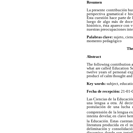
Resumen
La presente contribución bu
perspectiva gramatical e hi
Esta cuestión hace parte de 
luego de algo más de doce
histórico, ésta aparece con v
nuestras preocupaciones inte
Palabras clave:
sujeto, cien
momento pedagógico
The
Abstract
The following contribution a
what are called Education Sc
twelve years of personal exp
product of calm thought and a
Key words:
subject, educati
Fecha de recepción:
21-01
Las Ciencias de la Educación
una lengua a otra. Al deci
postulación de una lucha d
comprensión de la lengua ext
intenta develar, en clave h
la Educación. Estas cuentan
literatura producida en el i
delimitación y consolidació
discursivo donde son tratad