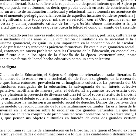
de dicha libertad. Esta se refiere a la capacidad de desprendimiento que el Sujeto 
Sujeto pueda ser autónomo, es decir, que pueda decidir en acto de conciencia sobre
omo un asunto de maduración intelectual y relacional. La autonomía no acontece de
 en el momento pedagógico, ella necesita de aquellos instantes donde se pondría a j
o significaría, ante todo, poder mirarse en relación con el Otro, promover un 
goístas y un mejoramiento crítico de las
imperfectibilidades
inherentes a la pl
ertad que acontece cada vez que se busca la felicidad como un asunto de trascende
te reforzado por las nuevas realidades sociales, económicas, políticas, culturales 
a mediados de los años 70. La circulación de símbolos en la sociedad y la 
stema gramatical, exigirán un giro importante en la concepción de lo escolar.
o de profesiones y renovadas prácticas formativas. En esta nueva gramática social
rá, entonces, un nuevo problema para las Ciencias de la Educación, en especial en 
n futuro que, a los ojos de la filosofía de la época -estructuralismo, poste
na nueva forma de leer el hecho educativo como un acto colectivo.
paradigma
Ciencias de la Educación, el Sujeto será objeto de reiteradas entradas literarias.
 funciones de lo escolar en una sociedad, donde fueron surgiendo, en la escena d
 que, hasta entonces, prevalecía en el imaginario colectivo. La presencia del Ot
tituciones encargadas de la educación, la salvaguarda de un interés colectiv
itativo, habilitaría de manera justa, el debate. El argumento rector estaría dado
ue planteará la presencia de diversas culturas (el Otro) sobre el territorio francés. 
os asumiría el debate sobre la inmigración desde lo escolar, pues en su interior deber
 y didácticos, la inclusión a un modelo social de derecho. Dichos dispositivos deja
n modelo de reconocimiento de los particularismos culturales. En esta línea de tra
varían en la discusión sobre lo escolar en dos grandes vertientes: La que tien
Humanos en tanto conjunto de principios teóricos necesarios para lo educativo y,
es, que pensar sus objetos culturales en función de estas dos grandes vertie
a encontrará su fuente de alimentación en la filosofía, para quien el Sujeto expres
e atribuye cualidades o determinaciones o a lo que tales cualidades o determinacion