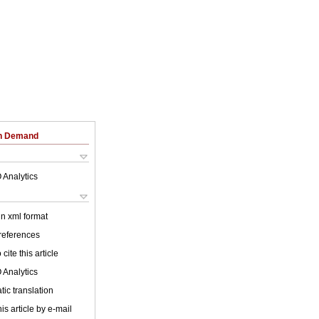
on Demand
 Analytics
 in xml format
 references
cite this article
 Analytics
ic translation
is article by e-mail