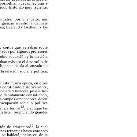
osibilitar nuevas lecturas e
ríodo histórico muy reciente,
trales: por una parte, nos
organizar nuestro andamiaje
eu, Legrand y Beillerot y las
y cortos que versaban sobre
ctados por algunos profesores
 sobre educación y formación,
esaban más por el desarrollo de
teligencia había alcanzado un
a relación social y política,
r esta misma época, en otros
a constituido históricamente,
sociedad francesa poseía tres
tivo debidamente consolidado,
es campos ordenadores, desde
eocupación social y política
13
anera formal
, y aunque las
nialista” propiciando grandes
15
ción de educación
, la cual
ones reinantes hasta entonces
 se hablará, inclusive, de la