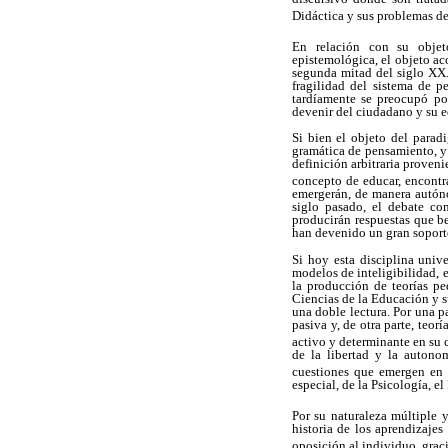
Didáctica y sus problemas deri
En relación con su obje
epistemológica, el objeto ac
segunda mitad del siglo XX. 
fragilidad del sistema de p
tardíamente se preocupó po
devenir del ciudadano y su 
Si bien el objeto del parad
gramática de pensamiento, y 
definición arbitraria proveni
concepto de educar, encontr
emergerán, de manera autóno
siglo pasado, el debate co
producirán respuestas que b
han devenido un gran soporte
Si hoy esta disciplina unive
modelos de inteligibilidad, 
la producción de teorías pe
Ciencias de la Educación y s
una doble lectura. Por una p
pasiva y, de otra parte, teor
activo y determinante en su 
de la libertad y la autono
cuestiones que emergen en 
especial, de la Psicología, el
Por su naturaleza múltiple y
historia de los aprendizaje
oposición al individuo, gracia