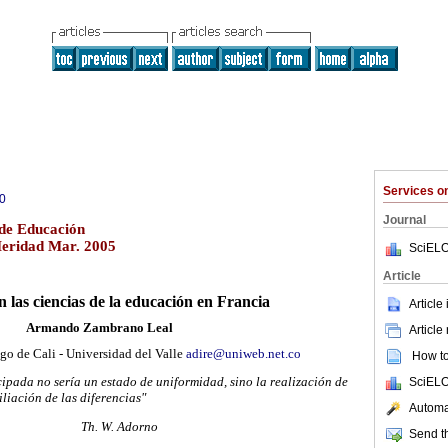
Services 
0
Journal
de Educación
Meridad Mar. 2005
SciELO
Article
en las ciencias de la educación en Francia
Article
Armando Zambrano Leal
Article
go de Cali - Universidad del Valle
adire@uniweb.net.co
How to 
pada no sería un estado de uniformidad, sino la realización
de
SciELO
iliación de las diferencias"
Automat
Th. W. Adorno
Send th