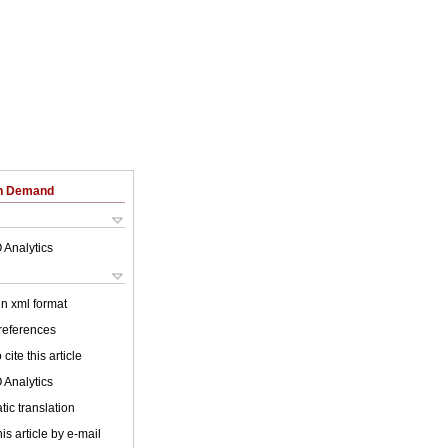
on Demand
 Analytics
 in xml format
 references
cite this article
 Analytics
ic translation
is article by e-mail