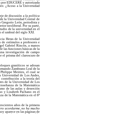
ta por EDUCERE y autorizada
des: ¿Acoso a la Universidad
eje de discusión a
la política
z de la Universidad Central de
o Gregorio León, periodista y
rior neoliberal. Por su parte,
tudio de la universidad en el
n el umbral del siglo XXI.
ticia Heras de la Universidad
 de estímulos a profesores e
ngel Gabriel Rincón, a manos
e las funciones básicas de la
 una investigación de campo
e el prisma del claroscuro de
bloques graníticos se adosan
, Armando Zambrano Leal de la
Philippe Meirieu, el cual se
a Universidad de Los Andes,
 contribución a la teoría del
ores de la Universidad de Los
 enseñanza de la Matemática
smo de las aulas y deserción
ino y Lizabeth Pachano en el
nza de la Matemática en el 6º
trocientos años de la primera
ero acordarme, no ha mucho
hoy aparece en las páginas de