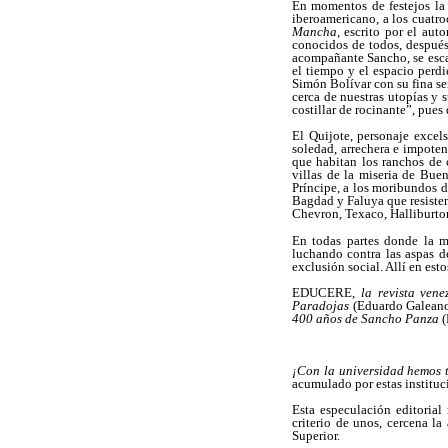
En momentos de festejos la 
iberoamericano, a los cuatro
Mancha
, escrito por el au
conocidos de todos, después 
acompañante Sancho, se esca
el tiempo y el espacio perd
Simón Bolívar con su fina se
cerca de nuestras utopías y 
costillar de rocinante”, pues
El Quijote, personaje excels
soledad, arrechera e impoten
que habitan los ranchos de 
villas de la miseria de Buen
Príncipe, a los moribundos de
Bagdad y Faluya que resisten
Chevron, Texaco, Halliburt
En todas partes donde la mi
luchando contra las aspas d
exclusión social. Allí en est
EDUCERE,
la revista ven
Paradojas
(Eduardo Galeano
400 años de Sancho Panza
(
¡Con la universidad hemos 
acumulado por estas instituc
Esta especulación editorial
criterio de unos, cercena l
Superior.