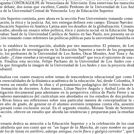
programa CONTRAGOLPE de Venezolana de Televisión. Esta entrevista fue transcri
ste debate, dos notas que escriben, Camilo Perdomo de la Universidad de Los An
 de la Universidad Central de Venezuela: Ley de Educación Superior.
ción Superior continúa, pero ahora en la sección Foro Universitario tomando como 
ación, la ética y la justicia. Así, tres entregas definen este campo. Eleazar Narváe
ducación Superior en América Latina ante los desafíos de la globalización. Crisant
caibo, aborda un ensayo sobre política, ética y justicia social en la Educación Supe
rahao Saad de la Universidad Católica de Santos en Sao Paulo, nos presenta un es
ción tomando como referentes las políticas públicas para la universidad brasileña e
o lo establece
la investigación
, aludida por tres manuscritos. El primero, de Le
la política de investigación en la Educación Superior a través de los programas
do, los profesores de la Universidad de Los Andes, Oscar Morales, José Tona y Á
tulado: ¿Cómo enseñar a investigar en la universidad? que toca el epicentro de una d
ión. Finaliza esta sección, Felipe Pachano de la Universidad de Los Andes con
 la que fotografía la imagen de la Universidad de Los Andes y nos la proyecta desd
diantil.
inaliza con cuatro ensayos sobre temas de trascendencia educacional que como 
las esencialidades de la dinámica académica de la educación. Así, desde Colombia
esenta un estudio sobre la obra y el pensamiento pedagógico del teórico francés 
 formación de docentes. A dos manos, Lilian Nayive Angulo y Aníbal León de l
tigación documental para adentrarse en la perspectiva crítica de Paolo Freire y su
os saberes matemáticos del currículum son abordados en los estudios de dos profes
o Rivas hinca sus reflexiones sobre una particular manera de conceptualizar la
n alto de grado, de generar en el alumno aversión temprana contra ella, ausenti
expresará como exclusión social. En el segundo estudio, Miriam Terán de Serrent
-acción, ofrecen un estudio que aborda las tendencias y propuestas para la enseña
a.
iversaria dedica su atención a la Educación Superior y a la celebración de los cua
caballería que nos contó que en
“un lugar de la Mancha, de cuyo nombre no qui
de los de lanza en astillero, adarga antigua, rocín flaco y g(algo) corredor”
, que 