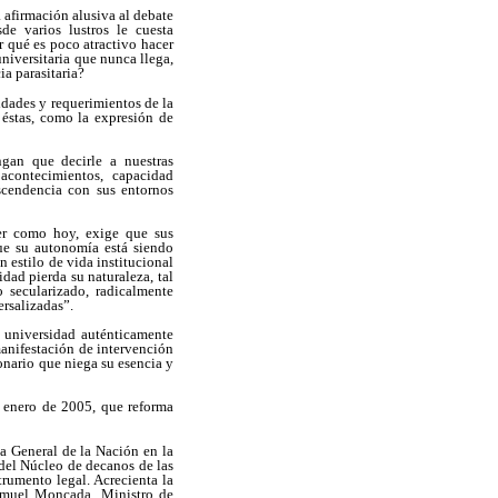
a afirmación alusiva al debate
de varios lustros le cuesta
r qué es poco atractivo hacer
universitaria que nunca llega,
ia parasitaria?
sidades y requerimientos de la
s éstas, como la expresión de
gan que decirle a nuestras
acontecimientos, capacidad
ascendencia con sus entornos
yer como hoy, exige que sus
que su autonomía está siendo
 estilo de vida institucional
dad pierda su naturaleza, tal
 secularizado, radicalmente
ersalizadas”.
 universidad auténticamente
manifestación de intervención
onario que niega su esencia y
e enero de 2005, que reforma
a General de la Nación en la
 del Núcleo de decanos de las
rumento legal. Acrecienta la
 Samuel Moncada, Ministro de