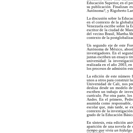
Educación Superior, en el 
su publicación. Finalizan e
Autónoma?, y Rigoberto Lanz
La discusión sobre la Educa
en el contexto de la globaliz
Venezuela escribe sobre la E
escritor de la ciudad de Mara
del vecino Brasil, Martha Ab
contexto de la postglobaliza
Un segundo eje de este For
Autónoma de México, aborda 
investigadores. En el segun
juntas escriben un ensayo ti
universidad: la investigac
realizada en el año 2003, en
los procesos de admisión estu
La edición de este número f
unos a otros para construir 
Universidad de Cali, nos pr
desliza desde un modelo de
escriben un trabajo de inves
currículo. Por otra parte, l
Andes. En el primero, Pedr
asumida como responsable, e
escolar que, más tarde, se 
contexto de la investigación
grado de la Educación Básic
En síntesis, esta edición an
aparición de una novela de 
tiempo que vivía un hidalgo 