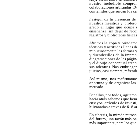
nuestro ineludible comprom
colaboraciones arbitradas.
B
contenidos que surcan los car
Festejamos
la presencia de 
nuestros maestros y profeso
grado el lugar que ocupa e
enseñanza, sin dejar de recon
registros y bibliotecas físicas
Alzamos
la copa y brindamos
técnicas y actitudes llenas 
minuciosamente las formas y 
y duendecillos de la imprenta
diagramaciones de las páginas
y el dibujo conceptual creen 
sus adentros. Nos embriagam
juicios, casi siempre, refren
Así mismo, nos reafirmamos 
oportuna y de organizar las 
mercado.
Por ellos, por todos, agitamo
hacia atrás sabemos que hemo
ensayos, artículos de invest
hilvanados a través de 618 ar
En síntesis, la mirada retros
del futuro, una razón más pa
más importante, para los que