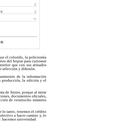
ks
nk
que el colorido, la policromía
oteo del hojear para curiosear
xterior que con sus atinados
r selección y difusión.
suministro de la información
a producción, la edición y el
sía de futuro, porque al mirar
xiones, documentos oficiales,
lección de veintiocho números
r lo tanto, tenemos el crédito
olectivo a hacer camino y, lo
o: hacemos universidad.