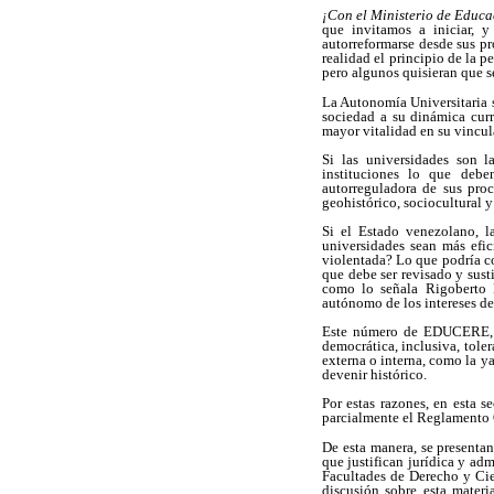
¡Con el Ministerio de Educ
que invitamos a iniciar, y
autorreformarse desde sus pr
realidad el principio de la p
pero algunos quisieran que se
La Autonomía Universitaria se
sociedad a su dinámica curri
mayor vitalidad en su vincul
Si las universidades son 
instituciones lo que debe
autorreguladora de sus proc
geohistórico, sociocultural 
Si el Estado venezolano, l
universidades sean más efic
violentada? Lo que podría co
que debe ser revisado y sust
como lo señala Rigoberto L
autónomo de los intereses de
Este número de EDUCERE, al
democrática, inclusiva, tole
externa o interna, como la y
devenir histórico.
Por estas razones, en esta 
parcialmente el Reglamento 
De esta manera, se presenta
que justifican jurídica y ad
Facultades de Derecho y Cie
discusión sobre esta materi