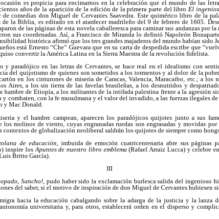
ocasión es propicia para encimarnos en la celebración que el mundo de las letra
cientos años de la aparición de la edición de la primera parte del libro
El ingenio
tor de comedias don Miguel de Cervantes Saavedra. Este quimérico libro de la pala
de la Biblia, es editado en el atardecer madrileño del 9 de febrero de 1605. Desd
paron de las páginas de esta novela caballeresca para caminar sus andanzas por la
ieron sus coordenadas. Así, a Francisco de Miranda lo definió Napoleón Bonaparte
nsibilidad histórica afirmó que los tres grandes majaderos del mundo habían sido Jes
sueños está Ernesto “Che” Guevara que en su carta de despedida escribe que “vuelve
 quiso convertir la América Latina en la Sierra Maestra de la revolución fidelista.
o y paradójico en las letras de Cervantes, se hace real en el idealismo con sent
cia del quijotismo de quienes son sometidos a los tormentos y al dolor de la pobre
cartón en los cinturones de miseria de Caracas, Valencia, Maracaibo, etc.; a los 
os Aires, a los sin tierra de las favelas brasileñas, a los desnutridos y despatriad
 hambre de Etiopía, a los militantes de la intifada palestina frente a la agresión sio
 y combaten, con la fe musulmana y el valor del invadido, a las fuerzas ilegales d
on y Mac Donald.
seria y el hambre campean, aparecen los paradójicos quijotes junto a sus famé
e los molinos de viento, cuyas engranadas ruedas son engrasadas y movidas por la
os contextos de globalización neoliberal saldrán los quijotes de siempre como hongo
ezolana de educación
, imbuida de emoción cuatricentenaria abre sus páginas 
) inspire los
Apuntes de nuestro libro emblema
(Rafael Arraiz Lucca) y celebre en
Luis Britto García).
III
topado, Sancho!
, pudo haber sido la exclamación burlesca salida del ingenioso hid
iones del saber, si el motivo de inspiración de don Miguel de Cervantes hubiesen si
 migra hacia la educación cabalgando sobre la adarga de la justicia y la lanza
a autonomía universitaria y, para otros, establecerá orden en el disperso y comp