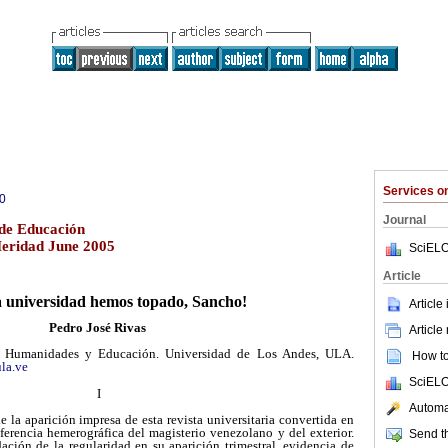
Services 
0
Journal
de Educación
Meridad June 2005
SciELO
Article
a universidad hemos topado, Sancho!
Article
Pedro José Rivas
Article
de Humanidades y Educación. Universidad de Los Andes, ULA.
How to 
la.ve
SciELO
I
Automat
la aparición impresa de esta revista universitaria convertida en
ferencia hemerográfica del magisterio venezolano y del exterior.
Send th
ación de la regularidad en su aparición trimestral, evidencia de