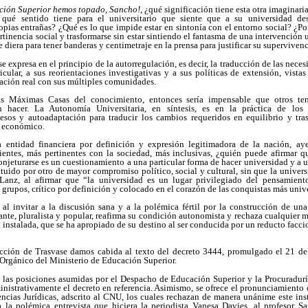
ación Superior hemos topado, Sancho!
, ¿qué significación tiene esta otra imaginari
 qué sentido tiene para el universitario que siente que a su universidad des
opias entrañas? ¿Qué es lo que impide estar en sintonía con el entorno social? ¿Po
ertinencia social y trasformarse sin estar sintiendo el fantasma de una intervención 
 diera para tener banderas y centimetraje en la prensa para justificar su supervivenc
 expresa en el principio de la autorregulación, es decir, la traducción de las nece
cular, a sus reorientaciones investigativas y a sus políticas de extensión, vista
ación real con sus múltiples comunidades.
las Máximas Casas del conocimiento, entonces sería impensable que otros ten
n hacer. La Autonomía Universitaria, en síntesis, es en la práctica de los 
esos y autoadaptación para traducir los cambios requeridos en equilibrio y tr
y económico.
a entidad financiera por definición y expresión legitimadora de la nación, a
ientes, más pertinentes con la sociedad, más inclusivas, ¿quién puede afirmar 
njeturarse es un cuestionamiento a una particular forma de hacer universidad y a un
ituido por otro de mayor compromiso político, social y cultural, sin que la universi
anz, al afirmar que “la universidad es un lugar privilegiado del pensamiento
 grupos, crítico por definición y colocado en el corazón de las conquistas más univ
 invitar a la discusión sana y a la polémica fértil por la construcción de una
rante, pluralista y popular, reafirma su condición autonomista y rechaza cualquier 
a instalada, que se ha apropiado de su destino al ser conducida por un reducto facci
sección de Trasvase damos cabida al texto del decreto 3444, promulgado el 21 d
Orgánico del Ministerio de Educación Superior.
n las posiciones asumidas por el Despacho de Educación Superior y la Procuradurí
ministrativamente el decreto en referencia. Asimismo, se ofrece el pronunciamiento
ncias Jurídicas, adscrito al CNU, los cuales rechazan de manera unánime este inst
a la polémica entrevista que hiciera la periodista Vanesa Davies, al profesor