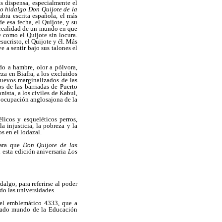
s dispensa, especialmente el
so hidalgo Don Quijote de la
bra escrita española, el más
e esa fecha, el Quijote, y su
 realidad de un mundo en que
 como el Quijote sin locura.
ucristo, el Quijote y él. Más
 a sentir bajo sus talones el
ido a hambre, olor a pólvora,
za en Biafra, a los excluidos
nuevos marginalizados de las
os de las barriadas de Puerto
nista, a los civiles de Kabul,
e ocupación anglosajona de la
licos y esqueléticos perros,
 injusticia, la pobreza y la
s en el lodazal.
para que
Don Quijote de las
 esta edición aniversaria
Los
algo, para referirse al poder
do las universidades.
 del emblemático 4333, que a
licado mundo de la Educación