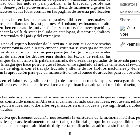
iso con los autores para publicar a la brevedad posible sus
Indicators
rindamos
por la perseverancia manifiesta de mantener vigentes los
acteres de las ideas escritas en las páginas de nuestra publicación
Related lin
la revista en las modestas o grandes bibliotecas personales de
Share
res, estudiantes e investigadores. Así mismo, estimamos en alto
n hemerotecas de universidades y centros de investigación y
More
ocer la valía de estar incluida en catálogos, directorios, índices,
More
 y virtuales del país y del extranjero.
 por el equipo hacedor de la revista que con sus competencias
Permali
de compromiso con nuestro empeño editorial se encarga de revisar
estilos de los manuscritos para perseguir los guiños gramaticales
, de elaborar los dibujos para ilustrar los textos, de realizar las
 que darán brillo a la palabra afirmada, de diseñar las portadas de la revista para 
la magia que hace posible que el lector entre agradado al índice temático, al revol
os de alegría con el trabajo fecundo y silente de los árbitros nacionales y del e
dan la aprobación para que un manuscrito entre al banco de artículos para su posterio
en el laborioso y silente trabajo de nuestras secretarias que se encargan del 
diferentes actividades de esa incesante y dinámica cadena editorial del diseño, l
s las palmas y celebramos el octavo aniversario de esta revista que nos augura trave
s construido memoria. Allí está el camino labrado con las ideas, propuestas, refle
igación e idearios; todos ellos organizados en una modesta pero significativa co
tículos.
pectiva que hacemos cada año nos recuerda la existencia de la memoria histórica, po
ra festejar académicamente nuestro trabajo editorial, porque hemos aprendido en c
 tenemos la responsabilidad de dirigir esta publicación académica sin fines de lucr
II