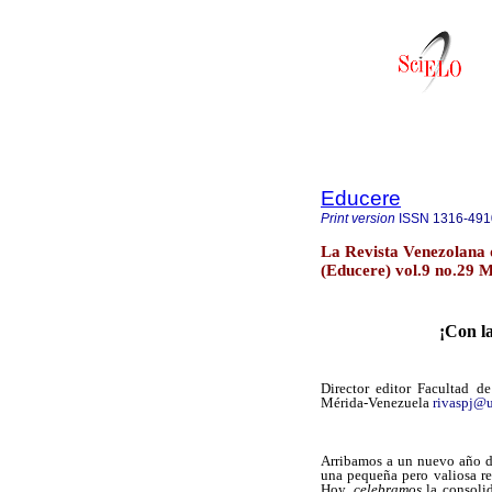
Educere
Print version
ISSN
1316-491
La Revista Venezolana 
(Educere) vol.9 no.29 
¡Con l
Director editor Facultad 
Mérida-Venezuela
rivaspj@u
Arribamos a un nuevo año de 
una pequeña pero valiosa re
Hoy,
celebramos
la consolid