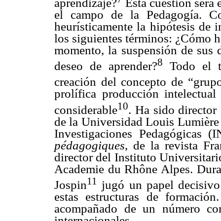
aprendizaje?
Esta cuestión será 
el campo de la Pedagogía. Co
heurísticamente la hipótesis de 
los siguientes términos: ¿Cómo h
momento, la suspensión de sus 
8
deseo de aprender?
Todo el tr
creación del concepto de “grup
prolífica producción intelectua
10
considerable
. Ha sido director
de la Universidad Louis Lumière 
Investigaciones Pedagógicas (
pédagogiques
, de la revista Fr
director del Instituto Universit
Academie du Rhône Alpes. Duran
11
Jospin
jugó un papel decisivo
estas estructuras de formación
acompañado de un número cons
internacionales.