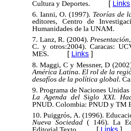
[
Links
Cultura y Deportes.
6. Ianni, O. (1997).
Teorías de l
editores, Centro de Investigac
Humanidades de la UNAM.
7. Lanz, R. (2004).
Presentación
C. y otros:2004). Caracas:
[
Links
]
MES.
8. Maggi, C y Messner, D (2002
América Latina. El rol de la regi
desafíos de la política global
. C
9. Programa de Naciones Unidas p
La Agenda del Siglo XXI. Ha
PNUD. Colombia: PNUD y TM Ed
10. Puiggrós, A. (1996). Educaci
Nueva Sociedad
( 146). La Ed
[
Links
]
Editorial Texto.