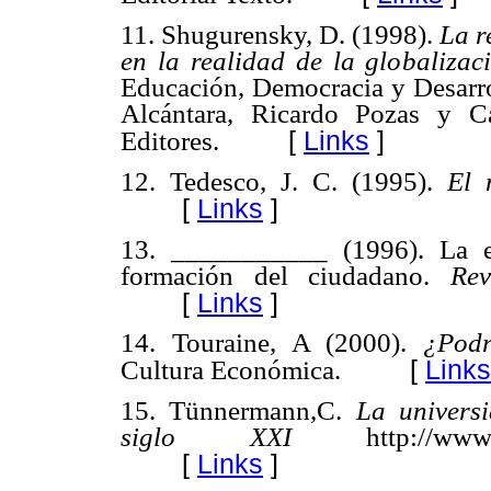
11. Shugurensky, D. (1998).
La r
en la realidad de la globaliza
Educación, Democracia y Desarro
Alcántara, Ricardo Pozas y Ca
[
Links
]
Editores.
12. Tedesco, J. C. (1995).
El 
[
Links
]
13. ___________ (1996). La e
formación del ciudadano.
Rev
[
Links
]
14. Touraine, A (2000).
¿Podr
[
Links
Cultura Económica.
15. Tünnermann,C.
La universi
siglo XXI
http://www.un
[
Links
]