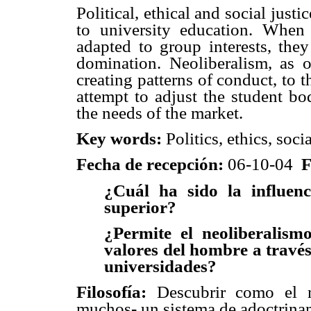
Political, ethical and social just
to university education. When 
adapted to group interests, the
domination. Neoliberalism, as o
creating patterns of conduct, to t
attempt to adjust the student bo
the needs of the market.
Key words:
Politics, ethics, soc
Fecha de recepción:
06-10-04
F
¿Cuál ha sido la influenc
superior?
¿Permite el neoliberalism
valores del hombre a través d
universidades?
Filosofía:
Descubrir como el ne
muchos- un sistema de adoctrina