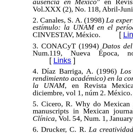
ausencia en México
” en Revis
Vol.XXX (2), No. 118, Abril-Jun
2. Canales, S. A. (1998)
La exper
estímulo: la UNAM en el perí
[
Li
CINVESTAV, México.
3. CONACyT (1994)
Datos del
Num.119, Nueva Época, no
[
Links
]
4. Díaz Barriga, A. (1996)
Los
rendimiento académico) en la co
la UNAM
, en Revista Mexica
diciembre, vol 1, núm 2. México.
5. Cicero, R. Why do Mexican in
manuscripts in Mexican journ
Clínica
, Vol. 54, Num. 1, Januar
6. Drucker, C. R.
La creativida