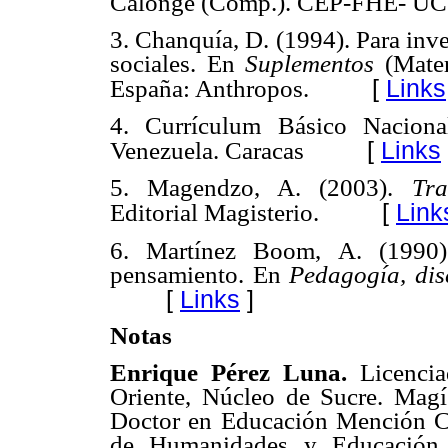
Calonge (Comp.). CEP-FHE- UCV
3. Chanquía, D. (1994). Para inve
sociales. En
Suplementos
(Mater
[
Links
España: Anthropos.
4. Currículum Básico Naciona
[
Links
Venezuela. Caracas
5. Magendzo, A. (2003).
Tra
[
Link
Editorial Magisterio.
6. Martínez Boom, A. (1990)
pensamiento. En
Pedagogía, dis
[
Links
]
Notas
Enrique Pérez Luna.
Licencia
Oriente, Núcleo de Sucre. Magí
Doctor en Educación Mención Cur
de Humanidades y Educación 