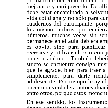
permanente del conocimiento co
mejorarlo y enriquecerlo. De allí
debe estar encaminada a solventa
vida cotidiana y no sólo para cum
cuadernos del participante, por
los mismos rubros que encierra
números, muchas veces sin sent
permanece en el aula debiera emp
es obvio, sino para planificar
recrearse y utilizar el ocio con
haber académico. También debería
sujeto se encuentre consigo mis
que le agrade, bien para traer a
simplemente, para darle rien
adolescente. Ese tiempo le ayuda
hacer una verdadera autoevaluaci
entre otros, porque estos momento
En ese sentido, los instrument
deben contribuir para que se co