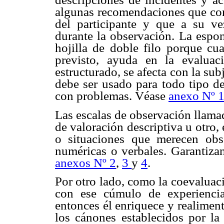
algunas recomendaciones que con
del participante y que a su ve
durante la observación. La espon
hojilla de doble filo porque cu
previsto, ayuda en la evalua
estructurado, se afecta con la su
debe ser usado para todo tipo de
con problemas. Véase
anexo Nº 
Las escalas de observación llama
de valoración descriptiva u otro
o situaciones que merecen obs
numéricas o verbales. Garantizan
anexos Nº 2
,
3
y
4
.
Por otro lado, como la coevaluac
con ese cúmulo de experienci
entonces él enriquece y realimen
los cánones establecidos por la