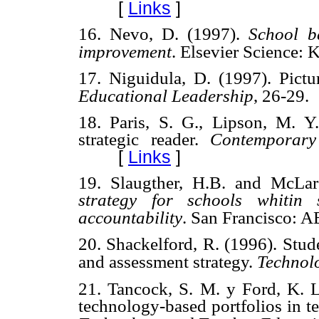
[
Links
]
16. Nevo, D. (1997).
School b
improvement
. Elsevier Science: 
17. Niguidula, D. (1997). Pictur
Educational Leadership
, 26-29.
18. Paris, S. G., Lipson, M. 
strategic reader.
Contemporary
[
Links
]
19. Slaugther, H.B. and McLa
strategy for schools whitin 
accountability
. San Francisco: 
20. Shackelford, R. (1996). Stud
and assessment strategy.
Technol
21. Tancock, S. M. y Ford, K. L.
technology-based portfolios in t