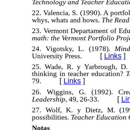
Technology and Teacher Educati
22. Valencia, S. (1990). A portf
whys, whats and hows.
The Read
23. Vermont Departament of Edu
math: the Vermont Portfolio Proj
24. Vigotsky, L. (1978).
Mind
[
Links
]
University Press.
25. Wade, R. y Yarbrough, D. (1
thinking in teacher education?
T
[
Links
]
79.
26. Wiggins, G. (1992). Cre
[
Li
Leadership
, 49, 26-33.
27. Wolf, K. y Dietz, M. (199
possibilities.
Teacher Education 
Notas