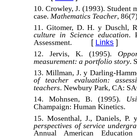
10. Crowley, J. (1993). Student 
case.
Mathematics Teacher
, 86(7
11. Gitomer, D. H. y Duschl, 
culture in Science education
. 
[
Links
]
Assessment.
12. Jervis, K. (1995).
Oppor
measurement: a portfolio story
. 
13. Millman, J. y Darling-Hammo
of teacher evaluation: asses
teachers
. Newbury Park, CA: S
14. Mohnsen, B. (1995).
Us
Champaign: Human Kinetics.
15. Mosenthal, J., Daniels, P. 
perspectives of service undergra
Annual American Education 