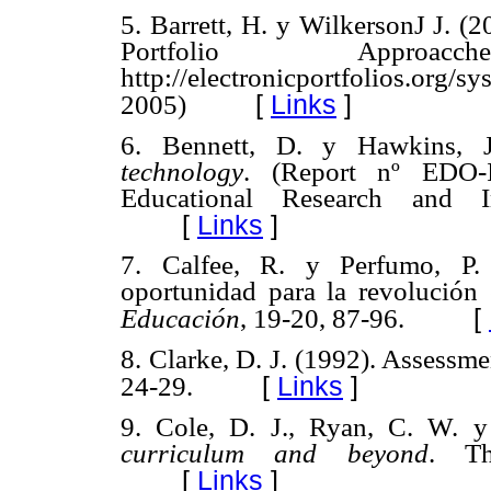
5. Barrett, H. y WilkersonJ J. (
Portfolio Approa
http://electronicportfolios.or
[
Links
]
2005)
6. Bennett, D. y Hawkins, 
technology
. (Report nº EDO-I
Educational Research and
[
Links
]
7. Calfee, R. y Perfumo, P. 
oportunidad para la revolución
[
Educación
, 19-20, 87-96.
8. Clarke, D. J. (1992). Assessme
[
Links
]
24-29.
9. Cole, D. J., Ryan, C. W. y
curriculum and beyond
. Th
[
Links
]