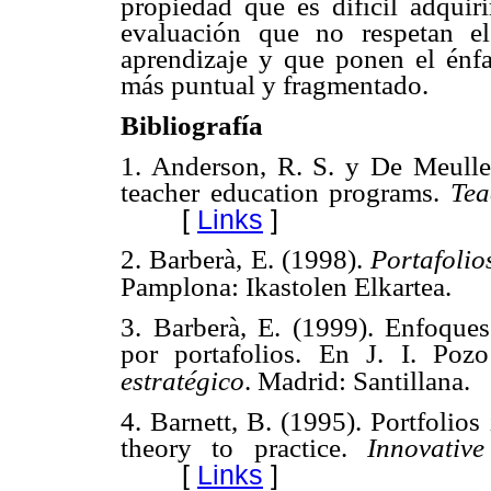
propiedad que es difícil adquir
evaluación que no respetan e
aprendizaje y que ponen el énfa
más puntual y fragmentado.
Bibliografía
1. Anderson, R. S. y De Meulle,
teacher education programs.
Tea
[
Links
]
2. Barberà, E. (1998).
Portafolio
Pamplona: Ikastolen Elkartea.
3. Barberà, E. (1999). Enfoques
por portafolios. En J. I. Po
estratégico
. Madrid: Santillana.
4. Barnett, B. (1995). Portfolio
theory to practice.
Innovativ
[
Links
]