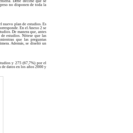
eniería. Debe decirse que se
greso no disponen de toda la
el nuevo plan de estudios. Es
corresponde. En el Anexo 2 se
studios. De manera que, antes
 de estudios. Nótese que las
 mientras que las preguntas
primera. Además, se diseñó un
studios y 275 (67,7%) por el
n de datos en los años 2000 y