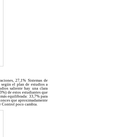
raciones, 27,1% Sistemas de
 según el plan de estudios a
dios saliente hay una clara
,3%) de estos estudiantes que
n más equilibrada: 33,7% para
entonces que aproximadamente
e Control poco cambia.