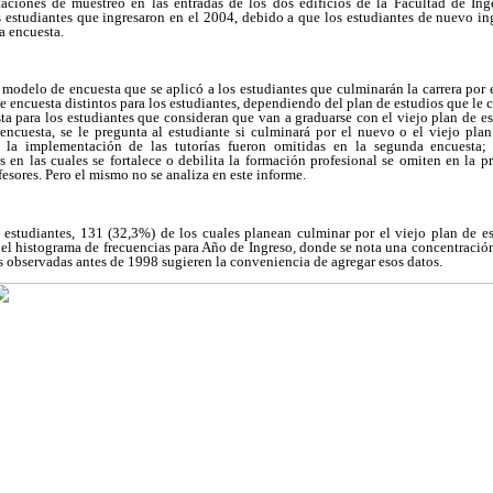
taciones de muestreo en las entradas de los dos edificios de la Facultad de Ing
s estudiantes que ingresaron en el 2004, debido a que los estudiantes de nuevo in
a encuesta.
 modelo de encuesta que se aplicó a los estudiantes que culminarán la carrera por 
de encuesta distintos para los estudiantes, dependiendo del plan de estudios que le 
a para los estudiantes que consideran que van a graduarse con el viejo plan de e
encuesta, se le pregunta al estudiante si culminará por el nuevo o el viejo plan
 la implementación de las tutorías fueron omitidas en la segunda encuesta;
s en las cuales se fortalece o debilita la formación profesional se omiten en la 
esores. Pero el mismo no se analiza en este informe.
 estudiantes, 131 (32,3%) de los cuales planean culminar por el viejo plan de e
 el histograma de frecuencias para Año de Ingreso, donde se nota una concentració
s observadas antes de 1998 sugieren la conveniencia de agregar esos datos.