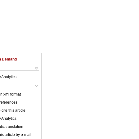
on Demand
 Analytics
 in xml format
 references
cite this article
 Analytics
ic translation
is article by e-mail