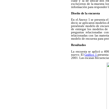
clase y la de ubicar dos es
excluyeron de la muestra lo
información para responder l
Diseño de la encuesta
En el Anexo 1 se presenta el
decir, se aplicaron modelos 
preséntale modelo de encuest
de entregar los modelos de 
preguntas relacionadas con
relacionadas con las materia
modelo de encuesta para prof
Resultados
La encuesta se aplicó a 406
nuevo. El
Gráfico 1
presenta
2001. Las escasas frecuencia