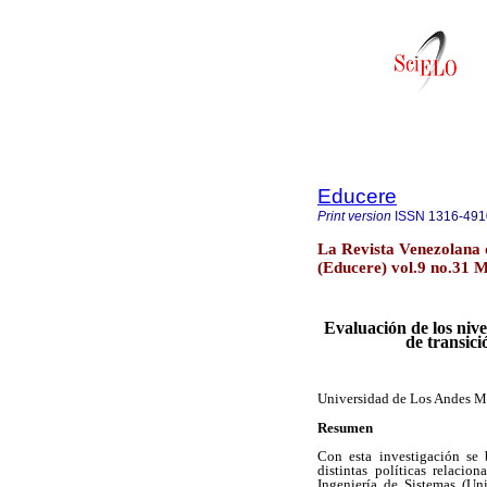
Educere
Print version
ISSN
1316-491
La Revista Venezolana 
(Educere) vol.9 no.31 
Evaluación de los nive
de transici
Universidad de Los Andes M
Resumen
Con esta investigación se 
distintas políticas relaci
Ingeniería de Sistemas (Un