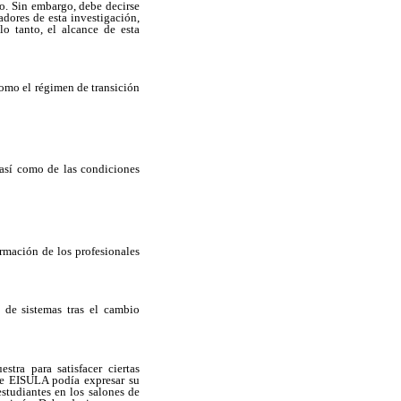
io. Sin embargo, debe decirse
dores de esta investigación,
o tanto, el alcance de esta
como el régimen de transición
, así como de las condiciones
rmación de los profesionales
s de sistemas tras el cambio
tra para satisfacer ciertas
de EISULA podía expresar su
estudiantes en los salones de