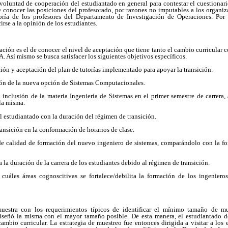
voluntad de cooperación del estudiantado en general para contestar el cuestionar
conocer las posiciones del profesorado, por razones no imputables a los organiza
ría de los profesores del Departamento de Investigación de Operaciones. Por l
rse a la opinión de los estudiantes.
gación es el de conocer el nivel de aceptación que tiene tanto el cambio curricular 
. Así mismo se busca satisfacer los siguientes objetivos específicos.
ción y aceptación del plan de tutorías implementado para apoyar la transición.
ción de la nueva opción de Sistemas Computacionales.
 inclusión de la materia Ingeniería de Sistemas en el primer semestre de carrera
 la misma.
l estudiantado con la duración del régimen de transición.
ransición en la conformación de horarios de clase.
 de calidad de formación del nuevo ingeniero de sistemas, comparándolo con la fo
a la duración de la carrera de los estudiantes debido al régimen de transición.
cuáles áreas cognoscitivas se fortalece/debilita la formación de los ingeniero
uestra con los requerimientos típicos de identificar el mínimo tamaño de mues
diseñó la misma con el mayor tamaño posible. De esta manera, el estudiantado 
ambio curricular. La estrategia de muestreo fue entonces dirigida a visitar a los 