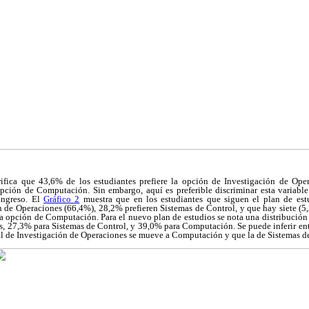
rifica que 43,6% de los estudiantes prefiere la opción de Investigación de Ope
ción de Computación. Sin embargo, aquí es preferible discriminar esta variable
ingreso. El
Gráfico 2
muestra que en los estudiantes que siguen el plan de estu
n de Operaciones (66,4%), 28,2% prefieren Sistemas de Control, y que hay siete (5
la opción de Computación. Para el nuevo plan de estudios se nota una distribució
s, 27,3% para Sistemas de Control, y 39,0% para Computación. Se puede inferir 
al de Investigación de Operaciones se mueve a Computación y que la de Sistemas d