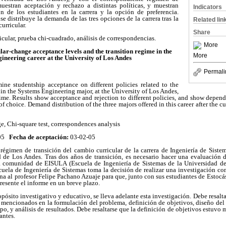
muestran aceptación y rechazo a distintas políticas, y muestran
Indicators
n de los estudiantes en la carrera y la opción de preferencia.
 distribuye la demanda de las tres opciones de la carrera tras la
Related lin
urricular.
Share
icular, prueba chi-cuadrado, análisis de correspondencias.
More
lar-change acceptance levels and the transition regime in the
More
ineering career at the University of Los Andes
Permali
mine studentship acceptance on different policies related to the
in the Systems Engineering major, at the University of Los Andes,
egime. Results show acceptance and rejection to different policies, and show depend
 of choice. Demand distribution of the three majors offered in this career after the cu
e, Chi-square test, correspondences analysis
-05
Fecha de aceptación:
03-02-05
régimen de transición del cambio curricular de la carrera de Ingeniería de Sistem
d de Los Andes. Tras dos años de transición, es necesario hacer una evaluación 
la comunidad de EISULA (Escuela de Ingeniería de Sistemas de la Universidad de
cuela de Ingeniería de Sistemas toma la decisión de realizar una investigación co
a al profesor Felipe Pachano Azuaje para que, junto con sus estudiantes de Estocásti
resente el informe en un breve plazo.
pósito investigativo y educativo, se lleva adelante esta investigación. Debe resalta
s mencionados en la formulación del problema, definición de objetivos, diseño del 
po, y análisis de resultados. Debe resaltarse que la definición de objetivos estuvo 
antes.