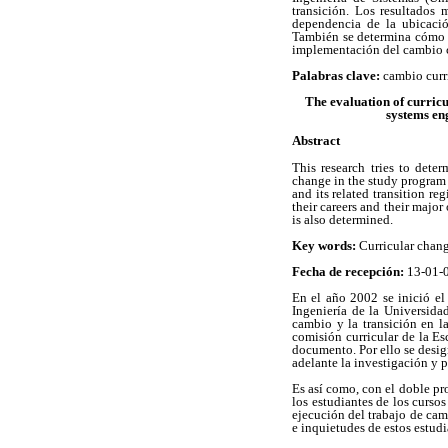
transición. Los resultados 
dependencia de la ubicació
También se determina cómo se
implementación del cambio c
Palabras clave:
cambio curr
The evaluation of curricu
systems eng
Abstract
This research tries to deter
change in the study program 
and its related transition r
their careers and their major
is also determined.
Key words:
Curricular chang
Fecha de recepción:
13-01
En el año 2002 se inició el 
Ingeniería de la Universida
cambio y la transición en 
comisión curricular de la Es
documento. Por ello se design
adelante la investigación y p
Es así como, con el doble pro
los estudiantes de los curso
ejecución del trabajo de cam
e inquietudes de estos estudi