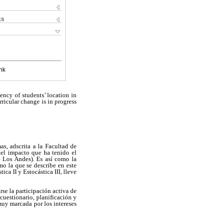
ks
nk
ency of students’ location in
rricular change is in progress
as, adscrita a la Facultad de
del impacto que ha tenido el
 Los Andes). Es así como la
mo la que se describe en este
ca II y Estocástica III, lleve
rse la participación activa de
cuestionario, planificación y
muy marcada por los intereses