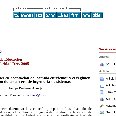
Services 
0
Journal
de Educación
Meridad Dec. 2005
SciELO
Article
les de aceptación del cambio curricular y el régimen
Article
ón de la carrera de ingeniería de sistemas
Article
Felipe Pachano Azuaje
How to 
érida - Venezuela
pachano@ula.ve
SciELO
Automat
busca determinar la aceptación por parte del estudiantado, de
onadas con el cambio de programa de estudios en la carrera de
Send th
iversidad de Los Andes), y con el correspondiente régimen de