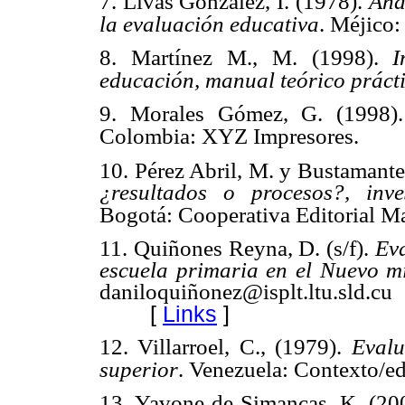
7. Livas González, I. (1978).
Anál
la evaluación educativa
. Méjico: 
8. Martínez M., M. (1998).
I
educación, manual teórico práct
9. Morales Gómez, G. (1998
Colombia: XYZ Impresores.
10. Pérez Abril, M. y Bustamant
¿resultados o procesos?, inves
Bogotá: Cooperativa Editorial Ma
11. Quiñones Reyna, D. (s/f).
Eva
escuela primaria en el Nuevo m
daniloquiñonez@isplt.ltu.sl
[
Links
]
12. Villarroel, C., (1979).
Evalu
superior
. Venezuela: Contexto/ed
13. Yavone de Simancas, K. (200