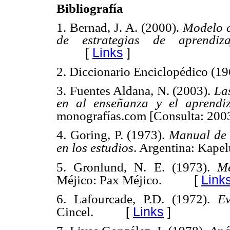
Bibliografía
1. Bernad, J. A. (2000).
Modelo c
de estrategias de aprendiza
[
Links
]
2. Diccionario Enciclopédico (19
3. Fuentes Aldana, N. (2003).
Las
en al enseñanza y el aprendiz
monografías.com [Consulta: 2003,
4. Goring, P. (1973).
Manual de 
en los estudios
. Argentina: Kapel
5. Gronlund, N. E. (1973).
Me
[
Link
Méjico: Pax Méjico.
6. Lafourcade, P.D. (1972).
Ev
[
Links
]
Cincel.