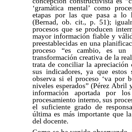
concepción constructivista es “
‘gramática mental’ como proce
etapas por las que pasa a lo l
(Bernad, ob. cit., p. 51); igua
procesos que se producen inter
mayor información fiable y válid
preestablecidas en una planifica
proceso “es cambio, es un d
transformación creativa de la rea
trata de conciliar la apreciació
sus indicadores, ya que estos 
observa si el proceso ‘va por b
niveles esperados” (Pérez Abril 
información aportada por lo
procesamiento interno, sus proces
el suficiente grado de responsa
última es más importante que la
del docente.
Como se ha venido observando, l