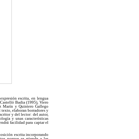
expresión escrita, en lengua
Castelló Badia (1995), Viero
ez Marín y Quintero Gallego
l texto, elaboran borradores y
ritor y del lector: del autor,
logía y unas características
endrá facilidad para captar el
osición escrita incorporando
tos porque se atiende a las