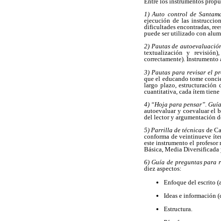
Entre los instrumentos propu
1) Auto control de Santam
ejecución de las instruccion
dificultades encontradas, ree
puede ser utilizado con alum
2) Pautas de autoevaluació
textualización y revisión),
correctamente). Instrumento a
3) Pautas para revisar el p
que el educando tome concien
largo plazo, estructuración 
cuantitativa, cada ítem tiene
4) “Hoja para pensar”. Guía 
autoevaluar y coevaluar el b
del lector y argumentación de
5) Parrilla de técnicas
de Cas
conforma de veintinueve ítem
este instrumento el profesor
Básica, Media Diversificada 
6) Guía de preguntas para r
diez aspectos:
Enfoque del escrito (
Ideas e información (
Estructura.