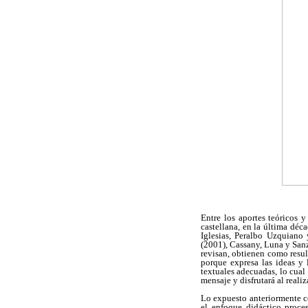
Entre los aportes teóricos 
castellana, en la última dé
Iglesias, Peralbo Uzquiano
(2001), Cassany, Luna y Sanz 
revisan, obtienen como result
porque expresa las ideas y 
textuales adecuadas, lo cual 
mensaje y disfrutará al realiza
Lo expuesto anteriormente c
el enfoque didáctico proce