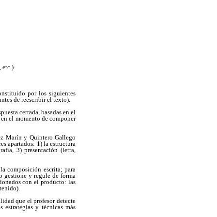
etc.).
nstituido por los siguientes
ntes de reescribir el texto).
puesta cerrada, basadas en el
nal en el momento de componer
z Marín y Quintero Gallego
es apartados: 1) la estructura
afía, 3) presentación (letra,
la composición escrita; para
do gestione y regule de forma
cionados con el producto: las
tenido).
lidad que el profesor detecte
s estrategias y técnicas más