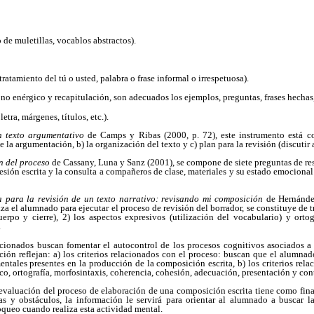
o de muletillas, vocablos abstractos).
ratamiento del tú o usted, palabra o frase informal o irrespetuosa).
ono enérgico y recapitulación, son adecuados los ejemplos, preguntas, frases hechas, 
etra, márgenes, títulos, etc.).
n texto argumentativo
de Camps y Ribas (2000, p. 72), este instrumento está co
 la argumentación, b) la organización del texto y c) plan para la revisión (discutir a
n del proceso
de Cassany, Luna y Sanz (2001), se compone de siete preguntas de res
esión escrita y la consulta a compañeros de clase, materiales y su estado emocio
 para la revisión de un texto narrativo: revisando mi composición
de Hernánde
za el alumnado para ejecutar el proceso de revisión del borrador, se constituye de tr
uerpo y cierre), 2) los aspectos expresivos (utilización del vocabulario) y ortogr
.
ionados buscan fomentar el autocontrol de los procesos cognitivos asociados a 
ión reflejan: a) los criterios relacionados con el proceso: buscan que el alumna
entales presentes en la producción de la composición escrita, b) los criterios rela
xico, ortografía, morfosintaxis, coherencia, cohesión, adecuación, presentación y con
evaluación del proceso de elaboración de una composición escrita tiene como fina
as y obstáculos, la información le servirá para orientar al alumnado a buscar la
oqueo cuando realiza esta actividad mental.