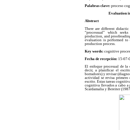
Palabras clave:
proceso cogn
Evaluation i
Abstract
There are different didacti
“processual” which seeks 
production, and proofreading
evaluation is performed to
production process.
Key words:
cognitive proces
Fecha de recepción:
15-07
El enfoque procesual de la 
decir, a planificar el escri
borradores) y revisar (diagno
actividad se revisa primero
escrito. Estas tareas cogniti
cognitiva llevados a cabo a
Scardamalia y Bereiter (1987)