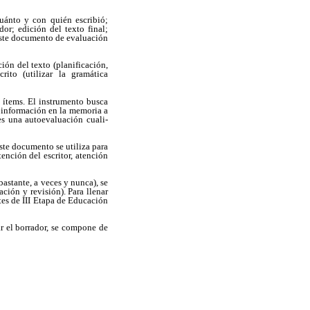
cuánto y con quién escribió;
dor; edición del texto final;
. Este documento de evaluación
ión del texto (planificación,
crito (utilizar la gramática
 ítems. El instrumento busca
e información en la memoria a
 es una autoevaluación cuali-
ste documento se utiliza para
ención del escritor, atención
bastante, a veces y nunca), se
ción y revisión). Para llenar
tes de III Etapa de Educación
r el borrador, se compone de