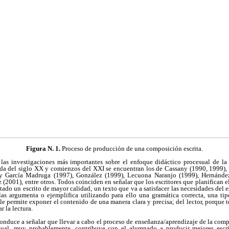
Figura N. 1.
Proceso de producción de una composición escrita.
y las investigaciones más importantes sobre el enfoque didáctico procesual de la 
cada del siglo XX y comienzos del XXI se encuentran los de Cassany (1990, 1999), 
 y García Madruga (1997), González (1999), Lecuona Naranjo (1999), Hernánd
(2001), entre otros. Todos coinciden en señalar que los escritores que planifican e
ado un escrito de mayor calidad, un texto que va a satisfacer las necesidades del esc
las argumenta o ejemplifica utilizando para ello una gramática correcta, una tipo
le permite exponer el contenido de una manera clara y precisa; del lector, porque t
r la lectura.
onduce a señalar que llevar a cabo el proceso de enseñanza/aprendizaje de la comp
sual, muy probablemente, contribuye con el alumnado a producir mejores escri