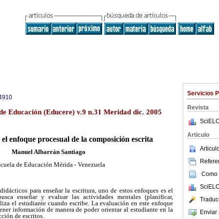
Servicios 
4910
Revista
de Educación (Educere) v.9 n.31 Meridad dic. 2005
SciELO
Articulo
 el enfoque procesual de la composición escrita
Articu
Manuel Albarrán Santiago
Referen
scuela de Educación Mérida - Venezuela
Como c
SciELO
didácticos para enseñar la escritura, uno de estos enfoques es el
usca enseñar y evaluar las actividades mentales (planificar,
Traduc
ealiza el estudiante cuando escribe. La evaluación en este enfoque
tener información de manera de poder orientar al estudiante en la
Enviar 
ción de escritos.