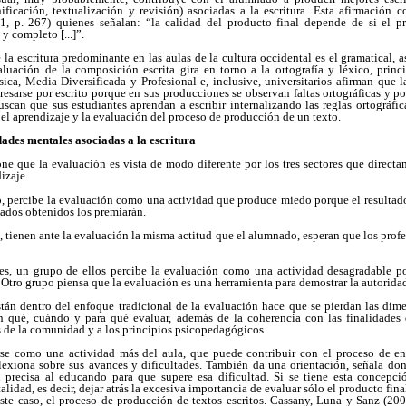
nificación, textualización y revisión) asociadas a la escritura. Esta afirmación 
, p. 267) quienes señalan: “la calidad del producto final depende de si el p
y completo [...]”.
 la escritura predominante en las aulas de la cultura occidental es el gramatical, 
luación de la composición escrita gira en torno a la ortografía y léxico, prin
ica, Media Diversificada y Profesional e, inclusive, universitarios afirman que l
resarse por escrito porque en sus producciones se observan faltas ortográficas y p
uscan que sus estudiantes aprendan a escribir internalizando las reglas ortográf
el aprendizaje y la evaluación del proceso de producción de un texto.
dades mentales asociadas a la escritura
e que la evaluación es vista de modo diferente por los tres sectores que directa
izaje.
o, percibe la evaluación como una actividad que produce miedo porque el resultad
tados obtenidos los premiarán.
s, tienen ante la evaluación la misma actitud que el alumnado, esperan que los profe
sores, un grupo de ellos percibe la evaluación como una actividad desagradable po
. Otro grupo piensa que la evaluación es una herramienta para demostrar la autorida
stán dentro del enfoque tradicional de la evaluación hace que se pierdan las dime
n qué, cuándo y para qué evaluar, además de la coherencia con las finalidades 
 de la comunidad y a los principios psicopedagógicos.
rse como una actividad más del aula, que puede contribuir con el proceso de en
lexiona sobre sus avances y dificultades. También da una orientación, señala dond
 precisa al educando para que supere esa dificultad. Si se tiene esta concepc
idad, es decir, dejar atrás la excesiva importancia de evaluar sólo el producto fina
ste caso, el proceso de producción de textos escritos. Cassany, Luna y Sanz (200