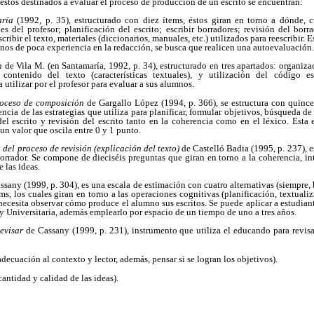
estos destinados a evaluar el proceso de producción de un escrito se encuentran:
aría
(1992, p. 35), estructurado con diez ítems, éstos giran en torno a dónde, 
es del profesor; planificación del escrito; escribir borradores; revisión del borra
scribir el texto, materiales (diccionarios, manuales, etc.) utilizados para reescribir
nos de poca experiencia en la redacción, se busca que realicen una autoevaluación.
n
de Vila M. (en Santamaría, 1992, p. 34), estructurado en tres apartados: organizac
 contenido del texto (características textuales), y utilización del código es
 utilizar por el profesor para evaluar a sus alumnos.
roceso de composición
de Gargallo López (1994, p. 366), se estructura con quince
cia de las estrategias que utiliza para planificar, formular objetivos, búsqueda d
del escrito y revisión del escrito tanto en la coherencia como en el léxico. Esta
 un valor que oscila entre 0 y 1 punto.
del proceso de revisión (explicación del texto)
de Castelló Badia (1995, p. 237), e
orrador. Se compone de dieciséis preguntas que giran en torno a la coherencia, int
 las ideas.
sany (1999, p. 304), es una escala de estimación con cuatro alternativas (siempre, 
s, los cuales giran en torno a las operaciones cognitivas (planificación, textualiza
 necesita observar cómo produce el alumno sus escritos. Se puede aplicar a estudian
y Universitaria, además emplearlo por espacio de un tiempo de uno a tres años.
evisar
de Cassany (1999, p. 231), instrumento que utiliza el educando para revisa
adecuación al contexto y lector, además, pensar si se logran los objetivos).
cantidad y calidad de las ideas).