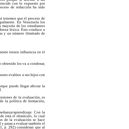
coincide con lo expuesto por
roceso de redacción ha sido
así tenemos que el proceso de
cipalmente. En Venezuela los
a mayoría de los estudiantes
obreza léxica. Esto conduce a
icas y un número ilimitado de
mente tienen influencia en el
o obtenido los va a condenar,
sores evalúen a sus hijos con
rque puede llegar afectar la
d.
nsiones de la evaluación, es
de la política de formación,
señanza/aprendizaje. Con la
e está el obstáculo, lo cual
ión de la evaluación se hace
l y pasar a evaluar también el
1, p. 292) consideran que al