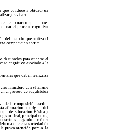
ón que conduce a obtener un
lizar y revisar).
nde a elaborar composiciones
 mejorar el proceso cognitivo
ón del método que utiliza el
e una composición escrita.
s destinados para orientar al
oceso cognitivo asociado a la
entales que deben realizarse
 a uno inmaduro con el mismo
 en el proceso de adquisición
vo de la composición escrita.
ta afirmación se origina del
I Etapa de Educación Básica y
o gramatical, principalmente,
la escritura, dejando por fuera
 deben a que esta sociedad da
 le presta atención porque lo