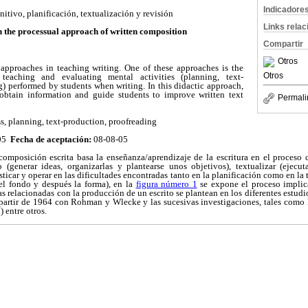
Indicadore
itivo, planificación, textualización y revisión
Links rela
n the processual approach of written composition
Compartir
Otros
c approaches in teaching writing. One of these approaches is the
Otros
teaching and evaluating mental activities (planning, text-
) performed by students when writing. In this didactic approach,
 obtain information and guide students to improve written text
Permali
s, planning, text-production, proofreading
-05
Fecha de aceptación:
08-08-05
composición escrita basa la enseñanza/aprendizaje de la escritura en el proceso c
to (generar ideas, organizarlas y plantearse unos objetivos), textualizar (ejecu
sticar y operar en las dificultades encontradas tanto en la planificación como en la 
 el fondo y después la forma), en la
figura número 1
se expone el proceso implic
vas relacionadas con la producción de un escrito se plantean en los diferentes estudi
 partir de 1964 con Rohman y Wlecke y las sucesivas investigaciones, tales como 
 entre otros.