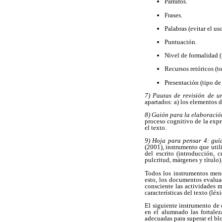
Párrafos.
Frases.
Palabras (evitar el us
Puntuación.
Nivel de formalidad (t
Recursos retóricos (t
Presentación (tipo de l
7) Pautas de revisión de u
apartados: a) los elementos de
8) Guión para la elaboració
proceso cognitivo de la expr
el texto.
9) Hoja para pensar 4: guía
(2001), instrumento que utili
del escrito (introducción, c
pulcritud, márgenes y título)
Todos los instrumentos menc
esto, los documentos evaluac
consciente las actividades m
características del texto (lé
El siguiente instrumento de 
en el alumnado las fortalez
adecuadas para superar el bl