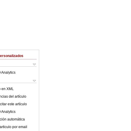
Personalizados
 Analytics
lo en XML
cias del artículo
itar este artículo
 Analytics
ción automática
articulo por email