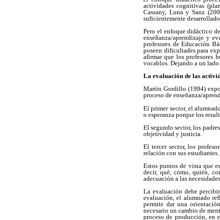
actividades cognitivas (pla
Cassany, Luna y Sanz (2001
suficientemente desarrollado 
Pero el enfoque didáctico de
enseñanza/aprendizaje y eva
profesores de Educación Bás
poseen dificultades para exp
afirmar que los profesores b
vocablos. Dejando a un lado 
La evaluación de las activi
Martín Gordillo (1994) expon
proceso de enseñanza/aprend
El primer sector, el alumnad
o esperanza porque los resul
El segundo sector, los padre
objetividad y justicia.
El tercer sector, los profe
relación con sus estudiantes
Estos puntos de vista que e
decir, qué, cómo, quién, co
adecuación a las necesidades
La evaluación debe percibi
evaluación, el alumnado ref
permite dar una orientación
necesario un cambio de mental
proceso de producción, en e