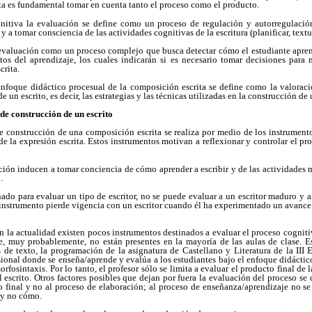
ta es fundamental tomar en cuenta tanto el proceso como el producto.
gnitiva la evaluación se define como un proceso de regulación y autorregulaci
 a tomar consciencia de las actividades cognitivas de la escritura (planificar, textua
 evaluación como un proceso complejo que busca detectar cómo el estudiante apre
itos del aprendizaje, los cuales indicarán si es necesario tomar decisiones para
crita.
 enfoque didáctico procesual de la composición escrita se define como la valoraci
e un escrito, es decir, las estrategias y las técnicas utilizadas en la construcción d
de construcción de un escrito
 construcción de una composición escrita se realiza por medio de los instrumento
e la expresión escrita. Estos instrumentos motivan a reflexionar y controlar el pr
ión inducen a tomar conciencia de cómo aprender a escribir y de las actividades m
.
nado para evaluar un tipo de escritor, no se puede evaluar a un escritor maduro y
 instrumento pierde vigencia con un escritor cuando él ha experimentado un avance
n la actualidad existen pocos instrumentos destinados a evaluar el proceso cogniti
 muy probablemente, no están presentes en la mayoría de las aulas de clase. Es
os de texto, la programación de la asignatura de Castellano y Literatura de la II
ional donde se enseña/aprende y evalúa a los estudiantes bajo el enfoque didáctic
morfosintaxis. Por lo tanto, el profesor sólo se limita a evaluar el producto final de 
 escrito. Otros factores posibles que dejan por fuera la evaluación del proceso se
 final y no al proceso de elaboración; al proceso de enseñanza/aprendizaje no se
 y no cómo.