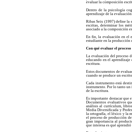
evaluar la composición escri
Dentro de la psicología co
aprendizaje de la evaluación y
Ribas Seix (1997) define la
escritas, determinar los mér
asociado a la composición es
En fin, la evaluación en el
estudiante en la producción d
Con qué evaluar el proceso 
La evaluación del proceso de
educando en el aprendizaje d
escritura.
Estos documentos de evaluac
cuando se produce un escrito
Cada instrumento está desti
instrumento. Por lo tanto un
de la escritura.
Es importante destacar que e
Documentos evaluativos que,
análisis al currículum, libr
Media Diversificada y Profes
la ortografía, el léxico y la 
el proceso de producción del
gran importancia al producto
que interesa es qué aprendió