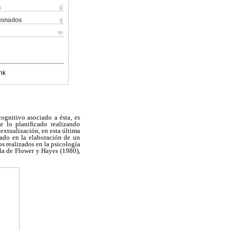
s
cionados
nk
ognitivo asociado a ésta, es
tar lo planificado realizando
textualización, en esta última
ado en la elaboración de un
os realizados en la psicología
la de Flower y Hayes (1980),