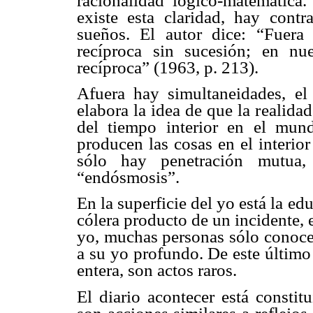
racionalidad lógico-matemática
existe esta claridad, hay cont
sueños. El autor dice: “Fuera 
recíproca sin sucesión; en nues
recíproca” (1963, p. 213).
Afuera hay simultaneidades, e
elabora la idea de que la realida
del tiempo interior en el mund
producen las cosas en el interio
sólo hay penetración mutua
“endósmosis”.
En la superficie del yo está la e
cólera producto de un incidente, e
yo, muchas personas sólo conocen
a su yo profundo. De este último 
entera, son actos raros.
El diario acontecer está constit