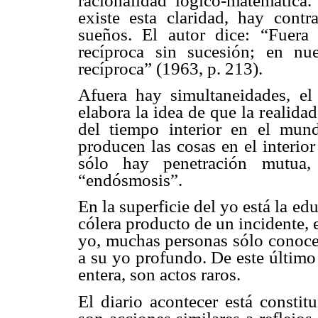
racionalidad lógico-matemática
existe esta claridad, hay cont
sueños. El autor dice: “Fuera 
recíproca sin sucesión; en nues
recíproca” (1963, p. 213).
Afuera hay simultaneidades, e
elabora la idea de que la realida
del tiempo interior en el mund
producen las cosas en el interio
sólo hay penetración mutua
“endósmosis”.
En la superficie del yo está la e
cólera producto de un incidente, e
yo, muchas personas sólo conocen
a su yo profundo. De este último 
entera, son actos raros.
El diario acontecer está constit