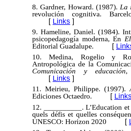
8. Gardner, Howard. (1987).
La 
revolución cognitiva. Barce
[
Links
]
9. Hameline, Daniel. (1984). Int
psicopedagogía moderna, En
El
[
Link
Editorial Guadalupe.
10. Medina, Rogelio y Rod
Antropológica de la Comunicaci
Comunicación y educación
,
[
Links
]
11. Meirieu, Philippe. (1997).
[
Link
Ediciones Octaedro.
12. __________. L’Education et l
quels défis et quelles conséque
[
UNESCO: Horizon 2020