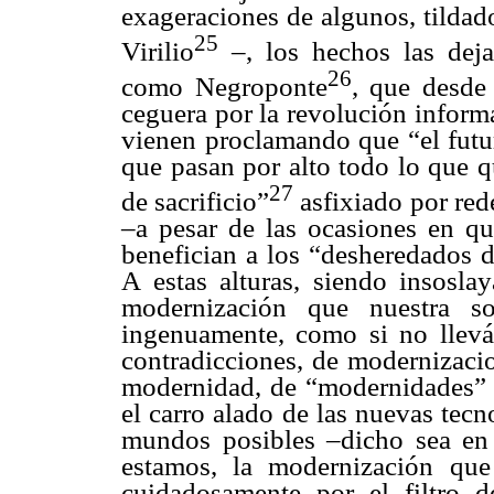
exageraciones de algunos, tildad
25
Virilio
–, los hechos las dejan
26
como Negroponte
, que desde
ceguera por la revolución informa
vienen proclamando que “el futur
que pasan por alto todo lo que q
27
de sacrificio”
asfixiado por rede
–a pesar de las ocasiones en qu
benefician a los “desheredados d
A estas alturas, siendo insosla
modernización que nuestra so
ingenuamente, como si no llevá
contradicciones, de modernizacio
modernidad, de “modernidades” 
el carro alado de las nuevas te
mundos posibles –dicho sea en 
estamos, la modernización que
cuidadosamente por el filtro de