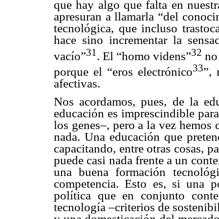
que hay algo que falta en nuest
apresuran a llamarla “del conoci
tecnológica, que incluso trastoc
hace sino incrementar la sens
31
32
vacío”
. El “homo videns”
no 
33
porque el “eros electrónico
”,
afectivas.
Nos acordamos, pues, de la ed
educación es imprescindible par
los genes–, pero a la vez hemos 
nada. Una educación que pretend
capacitando, entre otras cosas, p
puede casi nada frente a un conte
una buena formación tecnológ
competencia. Esto es, si una p
política que en conjunto cont
tecnología –criterios de sostenib
y una domesticación del mercado