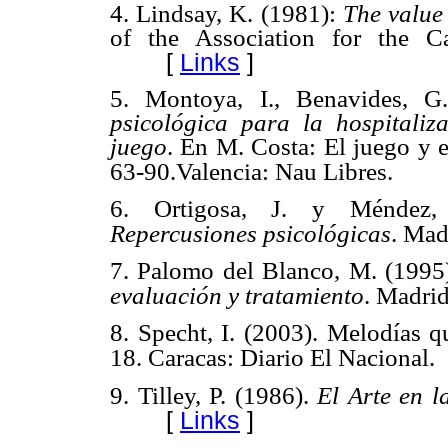
4. Lindsay, K. (1981):
The value 
of the Association for the C
[
Links
]
5. Montoya, I., Benavides, 
psicológica para la hospitaliza
juego
. En M. Costa: El juego y el
63-90.Valencia: Nau Libres.
6. Ortigosa, J. y Méndez
Repercusiones psicológicas
. Mad
7. Palomo del Blanco, M. (1995
evaluación y tratamiento
. Madrid
8. Specht, I. (2003). Melodías q
18. Caracas: Diario El Nacional.
9. Tilley, P. (1986).
El Arte en l
[
Links
]