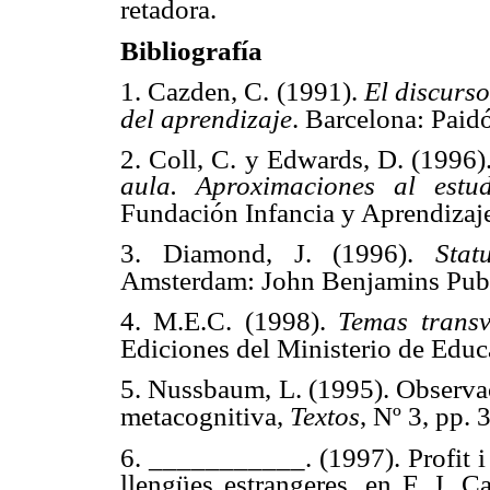
retadora.
Bibliografía
1. Cazden, C. (1991).
El discurso
del aprendizaje
. Barcelona: Paidó
2. Coll, C. y Edwards, D. (1996)
aula. Aproximaciones al estu
Fundación Infancia y Aprendizaj
3. Diamond, J. (1996).
Stat
Amsterdam: John Benjamins Pub
4. M.E.C. (1998).
Temas transv
Ediciones del Ministerio de Educ
5. Nussbaum, L. (1995). Observac
metacognitiva,
Textos
, Nº 3, pp. 
6. ___________. (1997). Profit i 
llengües estrangeres, en F. J. C