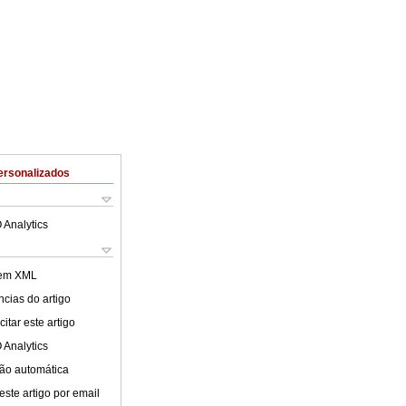
ersonalizados
 Analytics
 em XML
cias do artigo
itar este artigo
 Analytics
ão automática
este artigo por email