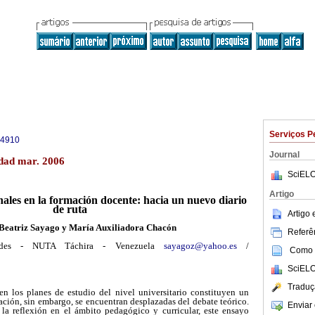
Serviços P
-4910
Journal
dad mar. 2006
SciELO
Artigo
nales en la formación docente: hacia un nuevo diario
de ruta
Artigo
Beatriz Sayago y María Auxiliadora Chacón
Referên
ndes - NUTA Táchira - Venezuela
sayagoz@yahoo.es
/
Como c
SciELO
Traduç
 en los planes de estudio del nivel universitario constituyen un
ación, sin embargo, se encuentran desplazadas del debate teórico.
Enviar 
 la reflexión en el ámbito pedagógico y curricular, este ensayo