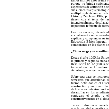
En los últimos años se han v
porque no brinda suficient
específicos de actuación doce
sus elementos epistemológico
múltiples planteamientos de
Liston y Zeichner, 1997, por
tienen con el tema de las 
intencionalmente desplazado
importante referente de form
En consecuencia, este artícul
el cual amerita ser repensad
explicar y comprender su tra
Educación Básica Integral, p
componente en los planes de 
¿Cómo surge y se manifiest
Desde el año 1995, la Univer
la primera y segunda etapa d
Resolución Nº 12 (1983) del 
torno al cual se formularon
Asimismo, se organizaron tre
Sobre esta base, se incorpor
semestres que articularían e
fueron definidos en el Dis
constructiva y un desarrollo
de los conocimientos teóricos
desarrollar en los estudia
conjugara el estudio y el
constructivamente en el desa
Transcurridos nueve años del
que la realidad educativa 