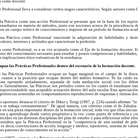
ma como docente.
de Profesional lleva a considerar ciertos rasgos característicos. Según autores como
la Práctica como una acción Profesional se presume que en la base de los sujeto
 enseñanza en materia de métodos, junto con nociones acerca de la procedencia d
a en un cuerpo teórico de conocimientos y requiere de un período de formación aca
una Práctica como Profesional trasciende la adquisición de habilidades y dest
 valores, intereses y actitudes que caracterizan la profesión.
a como Profesional, es a su vez aceptarla como el Eje de la formación docente. En
ner del conocimiento necesario para enseñar y poseer competencias y habilidades, a
as implicaciones ético-valorativas de la enseñanza.
upan las Prácticas Profesionales dentro del escenario de la formación docente.
o las Prácticas Profesionales ocupan un lugar marginal en el campo de la discusi
 cuanto a la posición que ocupan dentro del ámbito formativo. Se ha caído en e
vista operando aisladamente, separada de toda mediación social con los difere
s. Generalmente, las Prácticas son períodos cortos en los cuales el estudiante tr
oporcionándole una aceptable actuación dentro del aula escolar. Esta apreciación
xperiencias sostenidas en comportamientos reproductores de esquemas y rutinas doc
s oportuno destacar el criterio de Diker y Terigi (1997, p. 224) cuando afirman “la P
es se trabaja constantemente”. De igual manera, con criterios como el de Zabalza
e en una pieza importante dentro de la formación inicial, toda vez que ellas inicia
nza y aprendizaje desde varios propósitos a la vez: como punto de referencia y con
ecidos en las distintas disciplinas del plan de estudio y para reflexionar sobre ellos.
nsidera que la Práctica Profesional es la “competencia de una unidad de práct
 es decir, convenciones de acción, lenguaje y medios, repertorios, sistema de valor
us patrones de conocimiento en la acción.”
ner (1997), asignan a las Prácticas una función de aprendizaje constante en la ense