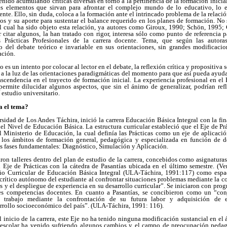
enido acumulando críticas diversas en torno a la pertinencia de la formación inicial
es elementos que sirvan para afrontar el complejo mundo de lo educativo, lo e
nte. Ello, sin duda, coloca a la formación ante el intrincado problema de la relación 
s y su aporte para sustentar el balance requerido en los planes de formación. No s
l cual ha sido objeto esta relación, ya autores como Giroux, 1990; Schön, 1995;
 citar algunos, la han tratado con rigor, interesa sólo como punto de referencia p
Prácticas Profesionales de la carrera docente. Tema, que según las autoras
 del debate teórico e invariable en sus orientaciones, sin grandes modificacio
ación.
o es un intento por colocar al lector en el debate, la reflexión crítica y propositiva
o a la luz de las orientaciones paradigmáticas del momento para que así pueda ayudar
scendencia en el trayecto de formación inicial. La experiencia profesional en el E
ermite dilucidar algunos aspectos, que sin el ánimo de generalizar, podrían refl
estudio universitario.
a el tema?
sidad de Los Andes Táchira, inició la carrera Educación Básica Integral con la fi
el Nivel de Educación Básica. La estructura curricular estableció que el Eje de Pr
Ministerio de Educación, la cual definía las Prácticas como un eje de aplicación
 los ámbitos de formación general, pedagógica y especializada en función de def
s fases fundamentales: Diagnóstico, Simulación y Aplicación.
aron talleres dentro del plan de estudio de la carrera, concebidos como asignaturas
l Eje de Prácticas con la cátedra de Pasantías ubicada en el último semestre. (Ver
eño Curricular de Educación Básica Integral (ULA-Táchira, 1991:117) como espac
 crítico autónomo del estudiante al confrontar situaciones problemas mediante la
 y el despliegue de experiencia en su desarrollo curricular”. Se iniciaron con prog
ntes competencias docentes. En cuanto a Pasantías, se concibieron como un “co
 trabajo mediante la confrontación de su futura labor y adquisición de ex
rrollo socioeconómico del país”. (ULA-Táchira, 1991: 116).
 inicio de la carrera, este Eje no ha tenido ninguna modificación sustancial en el
y escolar ha venido sufriendo algunos cambios y el campo de preocupación pedag