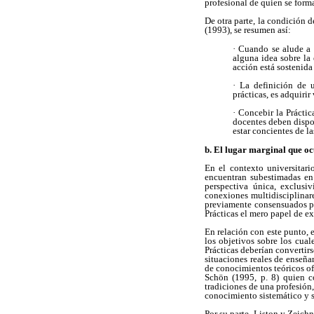
profesional de quien se for
De otra parte, la condición 
(1993), se resumen así:
· Cuando se alude a 
alguna idea sobre la
acción está sostenid
· La definición de 
prácticas, es adquirir
· Concebir la Práctic
docentes deben dispo
estar concientes de l
b. El lugar marginal que oc
En el contexto universitari
encuentran subestimadas en
perspectiva única, exclusi
conexiones multidisciplinare
previamente consensuados pr
Prácticas el mero papel de e
En relación con este punto, e
los objetivos sobre los cual
Prácticas deberían convertirs
situaciones reales de enseña
de conocimientos teóricos ofr
Schön (1995, p. 8) quien co
tradiciones de una profesión,
conocimiento sistemático y s
Por su parte, Liston y Zeich