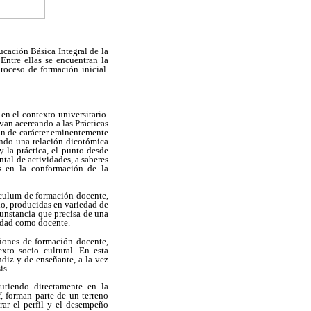
ucación Básica Integral de la
Entre ellas se encuentran la
roceso de formación inicial.
 en el contexto universitario.
 van acercando a las Prácticas
. Son de carácter eminentemente
endo una relación dicotómica
y la práctica, el punto desde
ntal de actividades, a saberes
es en la conformación de la
rículum de formación docente,
io, producidas en variedad de
cunstancia que precisa de una
tidad como docente.
ciones de formación docente,
exto socio cultural. En esta
ndiz y de enseñante, a la vez
is.
cutiendo directamente en la
Y, forman parte de un terreno
rar el perfil y el desempeño