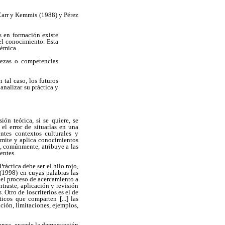
 Carr y Kemmis (1988) y Pérez
s en formación existe
el conocimiento. Esta
démica.
rezas o competencias
 tal caso, los futuros
nalizar su práctica y
ón teórica, si se quiere, se
l error de situarlas en una
ntes contextos culturales y
asmite y aplica conocimientos
, comúnmente, atribuye a las
entes.
ráctica debe ser el hilo rojo,
 (1998) en cuyas palabras las
n el proceso de acercamiento a
traste, aplicación y revisión
 Otro de loscriterios es el de
icos que comparten [...] las
ación, limitaciones, ejemplos,
ñanza, excede la demostración