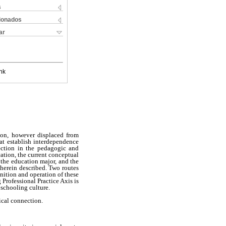
s
cionados
ar
nk
tion, however displaced from
hat establish interdependence
ection in the pedagogic and
cation, the current conceptual
y the education major, and the
 herein described. Two routes
inition and operation of these
 Professional Practice Axis is
 schooling culture.
tical connection.