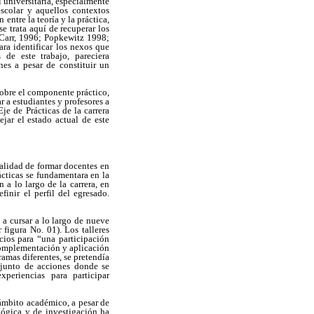
 universitaria, especialmente
scolar y aquellos contextos
entre la teoría y la práctica,
e trata aquí de recuperar los
 Carr, 1996; Popkewitz 1998;
ara identificar los nexos que
 de este trabajo, pareciera
nes a pesar de constituir un
 sobre el componente práctico,
 a estudiantes y profesores a
je de Prácticas de la carrera
ejar el estado actual de este
nalidad de formar docentes en
ácticas se fundamentara en la
 a lo largo de la carrera, en
inir el perfil del egresado.
 a cursar a lo largo de nueve
 figura No. 01). Los talleres
ios para “una participación
 complementación y aplicación
ramas diferentes, se pretendía
njunto de acciones donde se
periencias para participar
 ámbito académico, a pesar de
ógica y de investigación ha