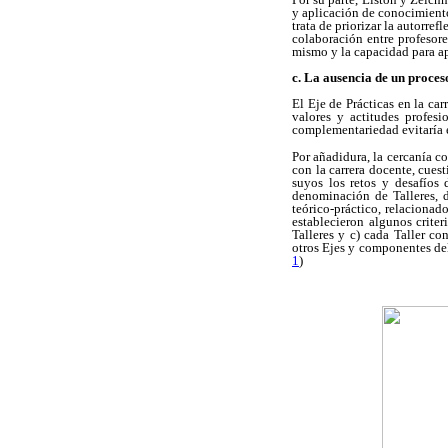
y aplicación de conocimiento
trata de priorizar la autorre
colaboración entre profesore
mismo y la capacidad para a
c. La ausencia de un proces
El Eje de Prácticas en la ca
valores y actitudes profesi
complementariedad evitaría e
Por añadidura, la cercanía co
con la carrera docente, cuest
suyos los retos y desafíos 
denominación de Talleres, d
teórico-práctico, relacionad
establecieron algunos criteri
Talleres y c) cada Taller co
otros Ejes y componentes del
1
)