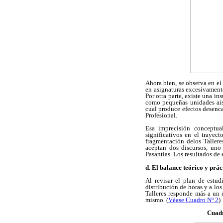
Ahora bien, se observa en e
en asignaturas excesivamente
Por otra parte, existe una in
como pequeñas unidades aisl
cual produce efectos desenca
Profesional.
Esa imprecisión conceptua
significativos en el trayec
fragmentación delos Tallere
aceptan dos discursos, uno 
Pasantías. Los resultados de e
d. El balance teórico y prác
Al revisar el plan de estu
distribución de horas y a los
Talleres responde más a un 
mismo. (
Véase Cuadro Nº 2
)
Cuadr