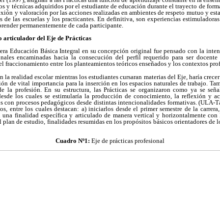
s y técnicas adquiridos por el estudiante de educación durante el trayecto de form
flexión y valoración por las acciones realizadas en ambientes de respeto mutuo y es
s de las escuelas y los practicantes. En definitiva, son experiencias estimuladora
prender permanentemente de cada participante.
o articulador del Eje de Prácticas
rrera Educación Básica Integral en su concepción original fue pensado con la inten
onales encaminadas hacia la consecución del perfil requerido para ser docente
l fraccionamiento entre los planteamientos teóricos enseñados y los contextos prof
n la realidad escolar mientras los estudiantes cursaran materias del Eje, haría crecer
ión de vital importancia para la inserción en los espacios naturales de trabajo. Ta
de la profesión. En su estructura, las Prácticas se organizaron como ya se seña
esde los cuales se estimularía la producción de conocimiento, la reflexión y ac
os con procesos pedagógicos desde distintas intencionalidades formativas. (ULA-T
os, entre los cuales destacan: a) iniciarlos desde el primer semestre de la carrera,
n una finalidad específica y articulado de manera vertical y horizontalmente con
 plan de estudio, finalidades resumidas en los propósitos básicos orientadores de l
Cuadro Nº1:
Eje de prácticas profesional