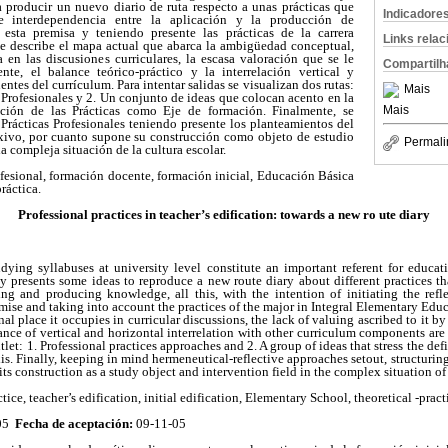
a producir un nuevo diario de ruta respecto a unas prácticas que
Indicadore
e interdependencia entre la aplicación y la producción de
 esta premisa y teniendo presente las prácticas de la carrera
Links rela
se describe el mapa actual que abarca la ambigüedad conceptual,
 en las discusiones curriculares, la escasa valoración que se le
Compartilh
nte, el balance teórico-práctico y la interrelación vertical y
tes del currículum. Para intentar salidas se visualizan dos rutas:
Mais
 Profesionales y 2. Un conjunto de ideas que colocan acento en la
ación de las Prácticas como Eje de formación. Finalmente, se
Mais
e Prácticas Profesionales teniendo presente los planteamientos del
xivo, por cuanto supone su construcción como objeto de estudio
Permali
a compleja situación de la cultura escolar.
ofesional, formación docente, formación inicial, Educación Básica
ráctica.
Professional practices in teacher’s edification: towards a new ro ute diary
tudying syllabuses at university level constitute an important referent for educa
ay presents some ideas to reproduce a new route diary about different practices t
g and producing knowledge, all this, with the intention of initiating the refl
emise and taking into account the practices of the major in Integral Elementary Edu
l place it occupies in curricular discussions, the lack of valuing ascribed to it b
lance of vertical and horizontal interrelation with other curriculum components are
utlet: 1. Professional practices approaches and 2. A group of ideas that stress the def
xis. Finally, keeping in mind hermeneutical-reflective approaches setout, structuring
its construction as a study object and intervention field in the complex situation of
tice, teacher’s edification, initial edification, Elementary School, theoretical -prac
-05
Fecha de aceptación:
09-11-05