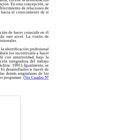
ación. En esta concepción, se
tablecimiento de relaciones de
s hacia el conocimiento de sí
ción de hacer coincidir en él
 de este nivel. La visión de
esionales.
 la identificación profesional
mbién los incentivaría a hacer
ló con anterioridad, bajo la
ción integradora del trabajo
áchira: 1991). Igualmente, se
 b) desarrollarlos a través de
 las demás asignaturas de los
os programas. (
Ver Cuadro Nº