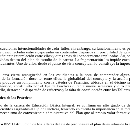
l cuadro, las intencionalidades de cada Taller. Sin embargo, su funcionamiento es
 desconectadas entre sí, apoyadas en contenidos dispersos sin posibilidad de gene
suficiente interrelación entre ellos y otras áreas del conocimiento implicadas. Así, 
adas dentro del plan de estudio de la carrera. La fragmentación les impide enco
denantes. Uno de ellos, desde el punto de vista conceptual, lo constituye la imprec
l crea cierta ambigüedad en los estudiantes a la hora de comprender alguno
to de la formación docente, entre ellos: la globalidad del concepto y la acción 
s produce un rompimiento con la cátedra de Pasantías, ubicada en el décimo sem
teórico, constituido por el Eje de Prácticas durante nueve semestres y otro prá
llo, destacan la dispersión de esfuerzos y la falta de coordinación entre los Talleres
tico de las Prácticas
dio de la carrera de Educación Básica Integral, se confirma un alto grado de d
 créditos asignados al Eje de Prácticas, teniendo en cuenta la importancia en la fo
mecanismo de conveniencia administrativa del Plan que al propio valor formativo
o Nº2:
Distribución de los talleres del eje de prácticas en el plan de estudios de la 