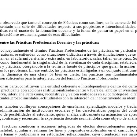
a observado que tanto el concepto de Prácticas como sus fines, en la carrera de Ed
entado una serie de dificultades respecto a sus propósitos e intencionalidades. 
ticas en el marco de la formación docente y la forma de pensar su papel en el p
nuación se resumen algunas de esas dificultades.
entre las Prácticas Profesionales Docentes y las prácticas:
 conceptualmente el término Prácticas Profesionales de las prácticas, en particular
as autoras, se entienden como situaciones didácticas a través de simulaciones que se
zan en el aula universitaria o extra aula, en laboratorios, salas, taller, entre otros
 como fundamental la singularidad de la enseñanza de cada disciplina, estableci
as y prácticas, otorgándole a la teoría la fuente de principios que guían la acción 
n los problemas. En ese sentido, las prácticas están ligadas a un conjunto instrume
la dinámica de una clase. Si bien es cierto, las prácticas son fundamental
on suficientes para la interpretación del término Prácticas Profesionales.
por su parte, constituyen una entidad coherente e interdependiente dentro del cur
 practicante con acciones institucionalizadas dentro y fuera del ámbito universitar
erva, interviene, reflexiona, reconstruye y valora realidades en su complejidad; cir
tuales, procedimentales, actitudinales con la intención de ir construyendo su iden
les, también confluyen concepciones de enseñanza, aprendizaje, modelos y tradi
ministración de instituciones escolares y las características propias del cont
o de posibilidades al estudiante, quien analiza críticamente su actuación de apre
, contrastar y reconstruir la experiencia docente asumiéndola como objeto de anális
 Prácticas conducen a acciones integradas de efectos desencadenantes reper
alidad, apuntan a reafirmar los fines y propósitos establecidos en el currículo. 
de temas y problemas a ser estudiados, reflexionados, cuya orientación sea mejo