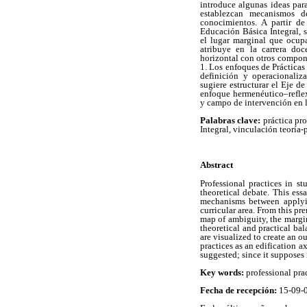
introduce algunas ideas par
establezcan mecanismos d
conocimientos. A partir de
Educación Básica Integral, 
el lugar marginal que ocupa
atribuye en la carrera doce
horizontal con otros componen
1. Los enfoques de Prácticas
definición y operacionaliz
sugiere estructurar el Eje d
enfoque hermenéutico–refle
y campo de intervención en l
Palabras clave:
práctica pr
Integral, vinculación teoría-p
Abstract
Professional practices in s
theoretical debate. This ess
mechanisms between applyin
curricular area. From this pr
map of ambiguity, the margina
theoretical and practical ba
are visualized to create an o
practices as an edification a
suggested; since it supposes 
Key words:
professional prac
Fecha de recepción:
15-09