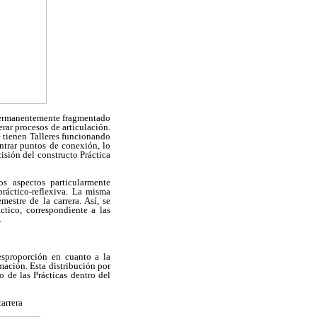
 permanentemente fragmentado
rar procesos de articulación.
se tienen Talleres funcionando
ntrar puntos de conexión, lo
isión del constructo Práctica
s aspectos particularmente
práctico-reflexiva. La misma
estre de la carrera. Así, se
ctico, correspondiente a las
.
esproporción en cuanto a la
rmación. Esta distribución por
 de las Prácticas dentro del
carrera