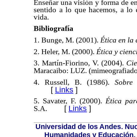
Enseñar una visión y forma de en
sentido a lo que hacemos, a lo q
vida.
Bibliografía
1. Bunge, M. (2001).
Ética en la 
2. Heler, M. (2000).
Ética y cienc
3. Martín-Fiorino, V. (2004).
Cie
Maracaibo: LUZ. (mimeografiado
4. Russell, B. (1986).
Sobre 
[
Links
]
5. Savater, F. (2000).
Ética pa
[
Links
]
S.A.
Universidad de los Andes. Nucl
Humanidades y Educación, Ed