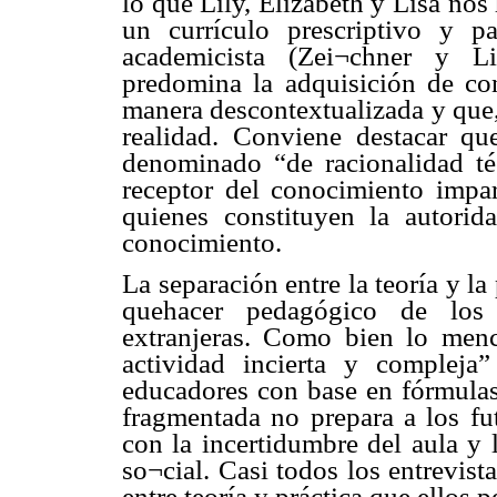
lo que Lily, Elizabeth y Lisa nos
un currículo prescriptivo y p
academicista (Zei¬chner y Li
predomina la adquisición de co
manera descontextualizada y que,
realidad. Conviene destacar qu
denominado “de racionalidad téc
receptor del conocimiento impar
quienes constituyen la autorid
conocimiento.
La separación entre la teoría y la
quehacer pedagógico de los
extranjeras. Como bien lo men
actividad incierta y compleja
educadores con base en fórmulas,
fragmentada no prepara a los fut
con la incertidumbre del aula y
so¬cial. Casi todos los entrevist
entre teoría y práctica que ellos 