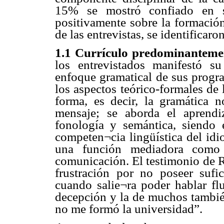
15% se mostró confiado en s
positivamente sobre la formación 
de las entrevistas, se identificaro
1.1 Currículo predominanteme
los entrevistados manifestó s
enfoque gramatical de sus progr
los aspectos teórico-formales de 
forma, es decir, la gramática n
mensaje; se aborda el aprendiz
fonología y semántica, siendo 
competen¬cia lingüística del idi
una función mediadora como h
comunicación. El testimonio de Ro
frustración por no poseer sufi
cuando salie¬ra poder hablar fl
decepción y la de muchos también.
no me formó la universidad”.