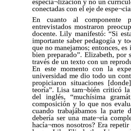
especia¬lización y no un currícu
conectadas con el eje de espe¬cia
En cuanto al componente pe
entrevistados mostraron preocup
docente. Lily manifestó: “Si es
importante saber pedagogía y to
que no manejamos; entonces, es i
bien preparado”. Elizabeth, por s
través de un texto con un reprod
En este momento con la exper
universidad me dio todo un con
propiciaron situaciones [donde
teoría”. Lisa tam¬bién criticó l
del inglés, “muchísima gramát
composición y lo que nos evalua
cuando trabajábamos la parte 
debería ser una mate¬ria comple
hacía¬mos nosotros? Era repetir 