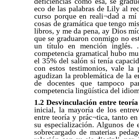
deficiencias como esa, se graduó
eco de las palabras de Lily al r
curso porque en reali¬dad a mí
cosas de gramática que tengo mis
libros, y me da pena, ay Dios m
que se graduaron conmigo no est
un título en mención inglés. 
competencia gramatical hubo mu
el 35% del salón sí tenía capaci
con estos testimonios, vale la
agudizan la problemática de la e
de docentes que tampoco pare
competencia lingüística del idiom
1.2 Desvinculación entre teoría
inicial, la mayoría de los entr
entre teoría y prác¬tica, tanto 
su especialización. Algunos de e
sobrecargado de materias pedag