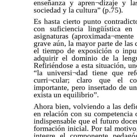
enseñanza y apren¬dizaje y la
sociedad y la cultura” (p.75).
Es hasta cierto punto contradic
con suficiencia lingüística e
asignaturas (aproximada¬mente 
grave aún, la mayor parte de las 
el tiempo de exposición o input
adquirir el dominio de la leng
Refiriéndose a esta situación, u
“la universi¬dad tiene que ref
curri¬cular; claro que el 
importante, pero insertado de un
exista un equilibrio”.
Ahora bien, volviendo a las defi
en relación con su competencia o
indispensable que el futuro doce
formación inicial. Por tal motivo,
integre el componente pedagóg