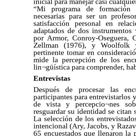
inicial para manejar casi cualqui
“Mi programa de formación in
necesarias para ser un profeso
satisfacción personal en rela
adaptados de dos instrumentos 
por Armor, Conroy-Oseguera, C
Zellman (1976), y Woolfolk 
pertinente tomar en consideració
mide la percepción de los encu
lin¬güística para comprender, habl
Entrevistas
Después de procesar las encu
participantes para entrevistarlos
de vista y percepcio¬nes sobr
resguardar su identidad se citan
La selección de los entrevistad
intencional (Ary, Jacobs, y Razav
65 encuestados que llenaron la p