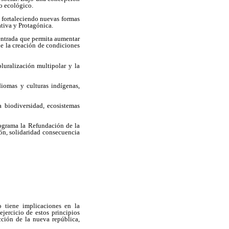
io ecológico.
, fortaleciendo nuevas formas
tiva y Protagónica.
centrada que permita aumentar
de la creación de condiciones
uralización multipolar y la
diomas y culturas indígenas,
a biodiversidad, ecosistemas
rograma la Refundación de la
ción, solidaridad consecuencia
co tiene implicaciones en la
jercicio de estos principios
cción de la nueva república,