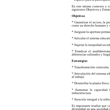
En este mismo contexto y co
siguientes Objetivos y Estrat
Objetivos
* Garantizar el acceso, la p
como un derecho humano y s
* Asegurar la apertura perma
* Articular el sistema educat
* Superar la inequidad social
* Erradicar el analfabetism
diferencias culturales y ling
Estrategias
* Transformación curricular, 
* Articulación del sistema e
al trabajo.
* Desarrollar la planta física
* Aumentar la capacidad f
infraestructura.
* Atención integral a la niñe
Es importante resaltar que c
diversidad en una sociedad m