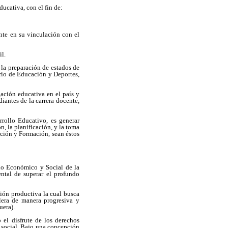
ducativa, con el fin de:
mente en su vinculación con el
il.
, la preparación de estados de
erio de Educación y Deportes,
gación educativa en el país y
iantes de la carrera docente,
rrollo Educativo, es generar
n, la planificación, y la toma
ación y Formación, sean éstos
llo Económico y Social de la
ental de superar el profundo
ción productiva la cual busca
lera de manera progresiva y
uera).
o el disfrute de los derechos
n social. Bajo una concepción