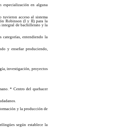
n especialización en alguna
o tuvieron acceso al sistema
n Robinson (I y II) para la
integral de bachillerato y la
s categorías, entendiendo la
endo y enseñar produciendo,
ogía, investigación, proyectos
umano. * Centro del quehacer
iudadanos.
nformación y la producción de
rilingües según establece la