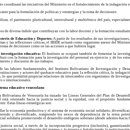
uto coordinará las iniciativas del Ministerio en el fortalecimiento de la indagación e
ante para la formulación de políticas y estrategias y la toma de decisiones.
ilizar, el patrimonio pluricultural, intercultural y multiétnico del país, especial
vos de diversa índole que contribuyan con la labor docente y la formación estudiant
isterio de Educación y Deportes:
A partir de los resultados de sus investigaciones
emas y las reflexiones críticas, el IBIDE actuará como organismo asesor del Minist
la toma de decisiones como en las acciones a que hubiera lugar.
a investigación educativa:
El Instituto se ocupará también de fomentar la investi
uir con la formación para la investigación del personal en ejercicio y de los estud
miento y discusión de sus trabajos.
 las labores fundamentales, del Instituto Bolivariano de Investigación y Desa
nstituciones y actores del quehacer educativo para 1a reflexión crítica, la indagació
n, lo que permitirá propiciar relaciones de intercambio con organismos de Investig
es o internacionales.
istema educativo venezolano
 Bolivariana de Venezuela ha trazado las Líneas Generales del Plan de Desarro
 está orientado hacia la justicia social y la equidad, con el propósito fundam
nte. Estas líneas estratégicas son:
lar la economía productiva y el sistema de economía social solidario, diversifica
stenido y diversificado, rompiendo los nexos de dependencia de la renta petro
cial solidaria promoviendo el desarrollo endógeno soberano (desde adentro-hacia f
justicia social, a través de la incorporación progresiva (inclusión), garantizand
, mejorando la distribución del ingreso y la riqueza y fortaleciendo la participació