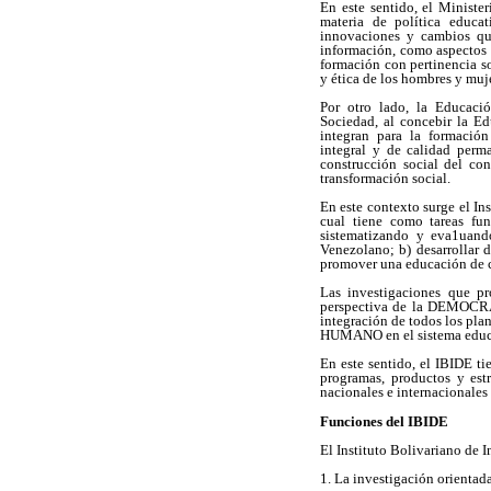
En este sentido, el Ministe
materia de política educat
innovaciones y cambios qu
información, como aspectos e
formación con pertinencia so
y ética de los hombres y muje
Por otro lado, la Educaci
Sociedad, al concebir la Ed
integran para la formació
integral y de calidad perma
construcción social del con
transformación social.
En este contexto surge el In
cual tiene como tareas fun
sistematizando y eva1uand
Venezolano; b) desarrollar d
promover una educación de c
Las investigaciones que pr
perspectiva de la DEMOCR
integración de todos los pl
HUMANO en el sistema educ
En este sentido, el IBIDE t
programas, productos y est
nacionales e internacionales
Funciones del IBIDE
El Instituto Bolivariano de 
1. La investigación orientada