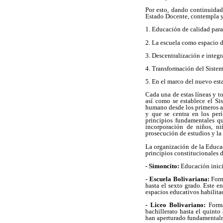
Por esto, dando continuida
Estado Docente, contempla y
1. Educación de calidad para
2. La escuela como espacio 
3. Descentralización e integr
4. Transformación del Sistem
5. En el marco del nuevo esta
Cada una de estas líneas y t
así como se establece el S
humano desde los primeros añ
y que se centra en los perí
principios fundamentales qu
incorporación de niños, ni
prosecución de estudios y la
La organización de la Educa
principios constitucionales d
- Simoncito:
Educación inicia
- Escuela Bolivariana:
Form
hasta el sexto grado. Este 
espacios educativos habilit
- Liceo Bolivariano:
Forma
bachillerato hasta el quinto
han aperturado fundamentalme