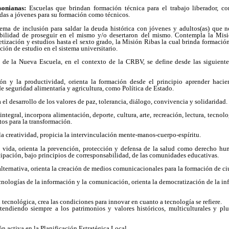
sonianas:
Escuelas que brindan formación técnica para el trabajo liberador, co
idas a jóvenes para su formación como técnicos.
ema de inclusión para saldar la deuda histórica con jóvenes y adultos(as) que n
ibilidad de proseguir en el mismo y/o desertaron del mismo. Contempla la Misió
etización y estudios hasta el sexto grado, la Misión Ribas la cual brinda formación 
ión de estudio en el sistema universitario.
de la Nueva Escuela, en el contexto de la CRBV, se define desde las siguiente
ón y la productividad, orienta la formación desde el principio aprender haci
 seguridad alimentaría y agricultura, como Política de Estado.
a el desarrollo de los valores de paz, tolerancia, diálogo, convivencia y solidaridad.
ntegral, incorpora alimentación, deporte, cultura, arte, recreación, lectura, tecnol
os para la transformación.
 la creatividad, propicia la intervinculación mente-manos-cuerpo-espíritu.
a vida, orienta la prevención, protección y defensa de la salud como derecho h
icipación, bajo principios de corresponsabilidad, de las comunidades educativas.
ternativa, orienta la creación de medios comunicacionales para la formación de c
cnologías de la información y la comunicación, orienta la democratización de la i
tecnológica, crea las condiciones para innovar en cuanto a tecnología se refiere.
atendiendo siempre a los patrimonios y valores históricos, multiculturales y plu
ón activa en la Planificación Estratégica Local.