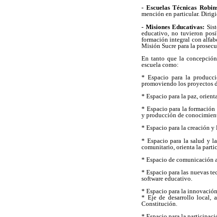
- Escuelas Técnicas Robin
mención en particular. Dirig
- Misiones Educativas:
Sist
educativo, no tuvieron pos
formación integral con alfab
Misión Sucre para la prosecuc
En tanto que la concepción 
escuela como:
* Espacio para la producci
promoviendo los proyectos de
* Espacio para la paz, orient
* Espacio para la formación i
y producción de conocimient
* Espacio para la creación y
* Espacio para la salud y l
comunitario, orienta la part
* Espacio de comunicación al
* Espacio para las nuevas te
software educativo.
* Espacio para la innovación 
* Eje de desarrollo local, 
Constitución.
* Espacio para la participaci