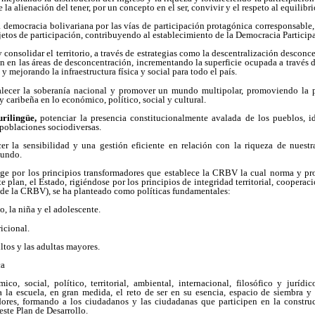
 la alienación del tener, por un concepto en el ser, convivir y el respeto al equilibr
a democracia bolivariana por las vías de participación protagónica corresponsable
etos de participación, contribuyendo al establecimiento de la Democracia Participa
 consolidar el territorio, a través de estrategias como la descentralización descon
ón en las áreas de desconcentración, incrementando la superficie ocupada a través 
y mejorando la infraestructura física y social para todo el país.
alecer la soberanía nacional y promover un mundo multipolar, promoviendo la pl
 caribeña en lo económico, político, social y cultural.
urilingüe,
potenciar la presencia constitucionalmente avalada de los pueblos, i
 poblaciones sociodiversas.
cer la sensibilidad y una gestión eficiente en relación con la riqueza de nuestr
mundo.
rige por los principios transformadores que establece la CRBV la cual norma y p
e plan, el Estado, rigiéndose por los principios de integridad territorial, coopera
4 de la CRBV), se ha planteado como políticas fundamentales:
o, la niña y el adolescente.
icional.
ultos y las adultas mayores.
ca
ico, social, político, territorial, ambiental, internacional, filosófico y jurídi
 la escuela, en gran medida, el reto de ser en su esencia, espacio de siembra y e
dores, formando a los ciudadanos y las ciudadanas que participen en la constru
este Plan de Desarrollo.