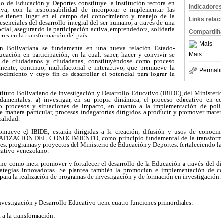
rio de Educación y Deportes constituye la institución rectora en
Indicadore
iva, con la responsabilidad de incorporar e implementar las
e tienen lugar en el campo del conocimiento y manejo de la
Links rela
senciales del desarrollo integral del ser humano, a través de una
cial, asegurando la participación activa, emprendedora, solidaria
Compartilh
res en la transformación del país.
Mais
ón Bolivariana se fundamenta en una nueva relación Estado-
ucación en participación, en la cual: saber, hacer y convivir se
Mais
n de ciudadanos y ciudadanas, constituyéndose como proceso
nente, continuo, multifactorial e interactivo, que promueve la
Permali
ocimiento y cuyo fin es desarrollar el potencial para lograr la
stituto Bolivariano de Investigación y Desarrollo Educativo (IBIDE), del Minister
damentales: a) investigar, en su propia dinámica, el proceso educativo en co
o procesos y situaciones de impacto, en cuanto a la implementación de polít
e manera particular, procesos indagatorios dirigidos a producir y promover materi
alidad.
omueve el IBIDE, estarán dirigidas a la creación, difusión y usos de conocim
ATlZACIÓN DEL CONOCIMIENTO, como principio fundamental de la transformac
anes, programas y proyectos del Ministerio de Educación y Deportes, fortaleciend
ativo venezolano.
iene como meta promover y fortalecer el desarrollo de la Educación a través del d
rategias innovadoras. Se plantea también la promoción e implementación de co
 para la realización de programas de investigación y de formación en investigación.
Investigación y Desarrollo Educativo tiene cuatro funciones primordiales:
 a la transformación: