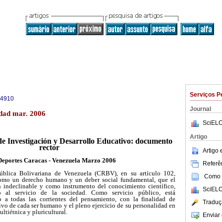
Serviços P
-4910
Journal
dad mar. 2006
SciELO
Artigo
 de Investigación y Desarrollo Educativo: documento
rector
Artigo
Deportes Caracas - Venezuela Marzo 2006
Referên
ública Bolivariana de Venezuela (CRBV), en su artículo 102,
Como c
omo un derecho humano y un deber social fundamental, que el
indeclinable y como instrumento del conocimiento científico,
SciELO
o al servicio de la sociedad. Como servicio público, está
 a todas las corrientes del pensamiento, con la finalidad de
Traduç
tivo de cada ser humano y el pleno ejercicio de su personalidad en
ltiétnica y pluricultural.
Enviar 