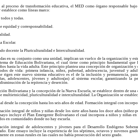
d al proceso de transformación educativa, el MED como órgano responsable baj
 establece como líneas marco:
 todos y todas.
de equidad y corresponsabilidad.
alidad.
a Escolar.
do docente la Pluriculturalidad e Interculturalidad.
odas en su conjunto como una unidad, implican un vuelco de la organización y estru
istema de Educación Bolivariana, el cual tiene como principio fundamental que 
os hasta la vida adulta. Este principio plantea una concepción de organización y e
odos de vida: primera infancia, niñez, pubertad, adolescencia, juventud y adul
e rigen este nuevo sistema educativo es el de la inclusión y permanencia, para
ñas, adolescentes, jóvenes y adultos(as) al sistema escolar, garantizando la 
 disminución de la repitencia y deserción.
ción Bolivariana y la concepción de la Nueva Escuela, se establece dentro de una 
e multietnicidad, pluriculturalidad e interculturalidad. La Organización se estable
l desde la concepción hasta los seis años de edad. Formación integral con incorpor
ación integral de niños y niñas desde los siete años hasta los doce años (niñez-p
ensayo incluye el Plan Emergente Bolivariano el cual incorpora a niños y niñas en
ados en comunidades donde no hay escuela.
ción integral de adolescentes y jóvenes para el Desarrollo Endógeno Sobera
 año. Este ensayo incluye la experiencia de los séptimos, octavos y novenos grado
nte en zonas rurales en las cuales no había prosecución del sexto grado.