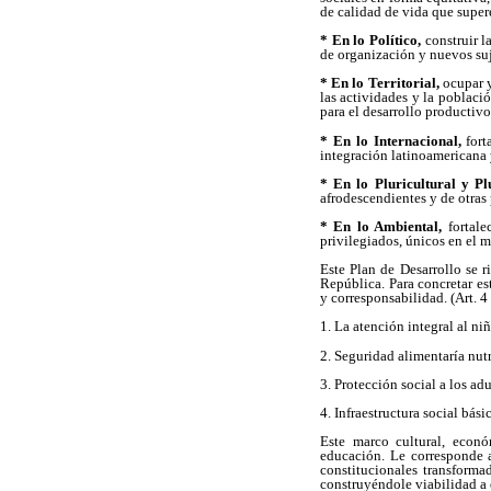
de calidad de vida que supere
* En lo Político,
construir l
de organización y nuevos suj
* En lo Territorial,
ocupar y
las actividades y la poblaci
para el desarrollo productivo 
* En lo Internacional,
fort
integración latinoamericana y
* En lo Pluricultural y Pl
afrodescendientes y de otras
* En lo Ambiental,
fortale
privilegiados, únicos en el 
Este Plan de Desarrollo se 
República. Para concretar est
y corresponsabilidad. (Art. 
1. La atención integral al niñ
2. Seguridad alimentaría nutr
3. Protección social a los ad
4. Infraestructura social bási
Este marco cultural, económ
educación. Le corresponde a
constitucionales transforma
construyéndole viabilidad a 