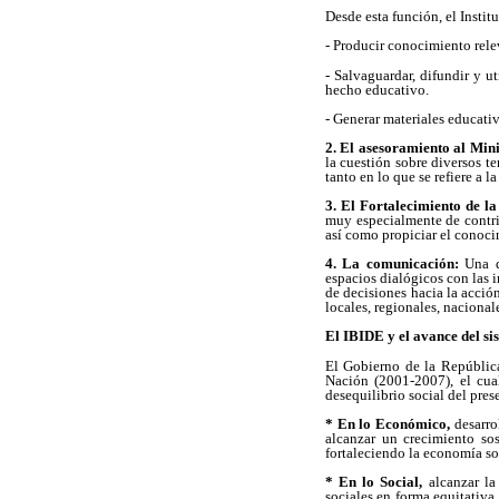
Desde esta función, el Instit
- Producir conocimiento relev
- Salvaguardar, difundir y ut
hecho educativo.
- Generar materiales educati
2. El asesoramiento al Min
la cuestión sobre diversos t
tanto en lo que se refiere a 
3. El Fortalecimiento de l
muy especialmente de contrib
así como propiciar el conoci
4. La comunicación:
Una de
espacios dialógicos con las i
de decisiones hacia la acció
locales, regionales, nacional
El IBIDE y el avance del s
El Gobierno de la República
Nación (2001-2007), el cual
desequilibrio social del prese
* En lo Económico,
desarrol
alcanzar un crecimiento so
fortaleciendo la economía so
* En lo Social,
alcanzar la 
sociales en forma equitativa