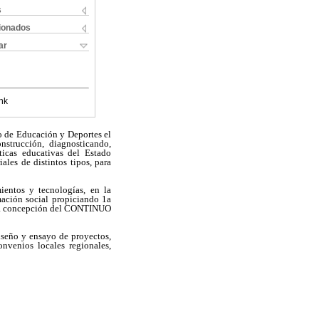
s
cionados
ar
nk
io de Educación y Deportes el
nstrucción, diagnosticando,
icas educativas del Estado
ales de distintos tipos, para
ientos y tecnologías, en la
ión social propiciando 1a
o la concepción del CONTINUO
iseño y ensayo de proyectos,
nvenios locales regionales,