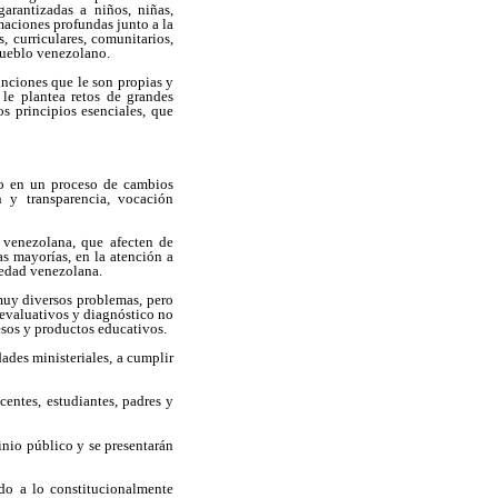
garantizadas a niños, niñas,
maciones profundas junto a la
, curriculares, comunitarios,
pueblo venezolano.
nciones que le son propias y
le plantea retos de grandes
s principios esenciales, que
do en un proceso de cambios
ón y transparencia, vocación
 venezolana, que afecten de
as mayorías, en la atención a
iedad venezolana.
muy diversos problemas, pero
s evaluativos y diagnóstico no
cesos y productos educativos.
ades ministeriales, a cumplir
centes, estudiantes, padres y
inio público y se presentarán
ndo a lo constitucionalmente