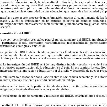
 como la Educación rural, la intercultural bilingüe y la especial, deben ser 
os y adultas que las requieran.Todos estos proyectos y programas implican transfor
 nuestro patrimonio pluricultural e intercultural en los componentes pedagógicos
s que garanticen la oportunidad de una educación que responda a la sociedad y al 
mpañar y apoyar este proceso de transformación, gracias al cumplimiento de las fu
esaria y auténtica imbricación en un esfuerzo colectivo de cambios profundos, 
drá responder más efectivamente si su estructura y funcionamiento guardan cierto
 sección.
la constitución del IBIDE
os que son considerados esenciales para el funcionamiento del IBIDE, involucra
 pertinencia social, orientación transformadora, responsabilidad, participaci
 sensibilidad ecológica y ambiental.
nvestigación del IBIDE debe atender a problemas fundamentales de la educación
ción: su labor ha de centrarse en lo que resulta prioritario para la formación de l
cluidos y en los temas claves para el avance hacia la transformación de nuestra soc
a: La investigación del IBIDE será de muy distinta índole y escala, y atenderá a 
 la positiva transformación de la educación en el país. En ese sentido, los estudio
se interesará por la innovación educativa y por el diseño y desarrollo de nuevos pro
o está llamado a responder por su acción ante la sociedad venezolana y las autorid
a más ajustada y eficiente y a rendir cuentas de su trabajo.
 esforzará por fomentar la participación de docentes, directivos, formadores de do
stigativa, a través de diversos canales y modalidades.
ra, mecanismo de funcionamiento y resultados del IBIDE, estarán abiertos al escrut
tercultural: El IBIDE se esforzará por encauzar su investigaciónacción atendie