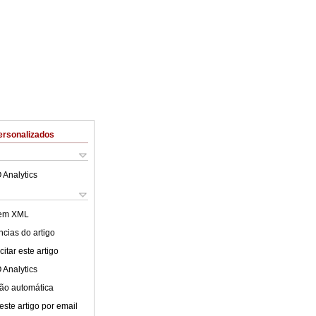
ersonalizados
 Analytics
 em XML
cias do artigo
itar este artigo
 Analytics
ão automática
este artigo por email