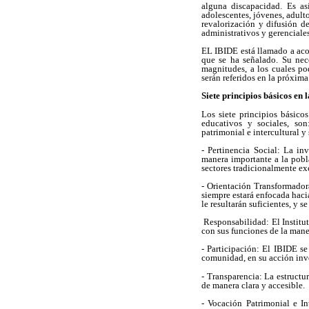
alguna discapacidad. Es así
adolescentes, jóvenes, adult
revalorización y difusión de
administrativos y gerenciale
EL IBIDE está llamado a aco
que se ha señalado. Su nec
magnitudes, a los cuales po
serán referidos en la próxima
Siete principios básicos en 
Los siete principios básic
educativos y sociales, son:
patrimonial e intercultural y
- Pertinencia Social: La i
manera importante a la pobla
sectores tradicionalmente ex
- Orientación Transformador
siempre estará enfocada hacia
le resultarán suficientes, y 
Responsabilidad: El Institut
con sus funciones de la maner
- Participación: El IBIDE se
comunidad, en su acción inve
- Transparencia: La estructu
de manera clara y accesible.
- Vocación Patrimonial e In