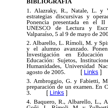
BIBLIOGRAFÍA
1. Alazraky, R., Natale, L. y 
estrategias discursivas y opera
Ponencia presentada en el II
UNESCO de Lectura y Escritu
Valparaíso, 5 al 9 de mayo de 20
2. Albarello, L. Rímoli, M. y Spi
y el alumno avanzado. Ponenc
Investigación en Educación
Educación: Sujetos, Institucion
Humanidades, Universidad Nac
[
Links
]
agosto de 2005.
3. Ambroggio, G. y Fabietti, M.
preparación de un examen. En C
[
Links
]
3.
4. Baquero, R., Albarello, L., A
Goñi, J., Rímoli, M. y Zulbert