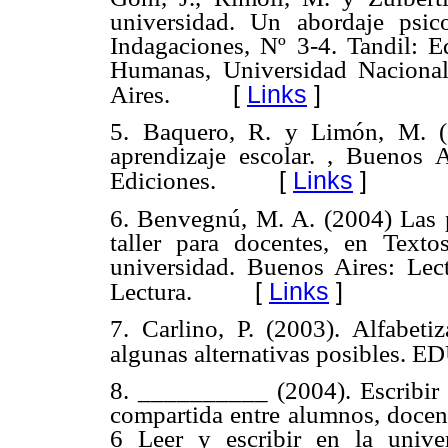
universidad. Un abordaje psic
Indagaciones, Nº 3-4. Tandil: E
Humanas, Universidad Nacional
[
Links
]
Aires.
5. Baquero, R. y Limón, M. (2
aprendizaje escolar. , Buenos 
[
Links
]
Ediciones.
6. Benvegnú, M. A. (2004) Las pr
taller para docentes, en Text
universidad. Buenos Aires: Lec
[
Links
]
Lectura.
7. Carlino, P. (2003). Alfabet
algunas alternativas posibles. 
8. __________ (2004). Escribir y
compartida entre alumnos, docent
6 Leer y escribir en la unive