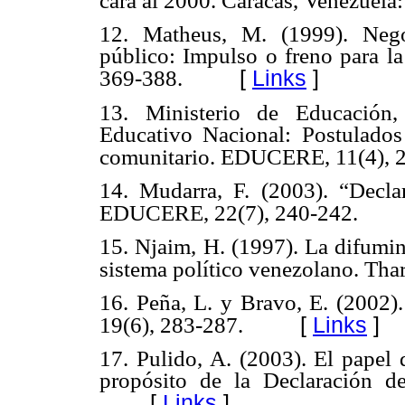
cara al 2000. Caracas, Venezuela:
12. Matheus, M. (1999). Nego
público: Impulso o freno para la
[
Links
]
369-388.
13. Ministerio de Educación,
Educativo Nacional: Postulados
comunitario. EDUCERE, 11(4), 
14. Mudarra, F. (2003). “Decla
EDUCERE, 22(7), 240-242.
15. Njaim, H. (1997). La difumin
sistema político venezolano. Thar
16. Peña, L. y Bravo, E. (2002
[
Links
]
19(6), 283-287.
17. Pulido, A. (2003). El papel 
propósito de la Declaración 
[
Links
]