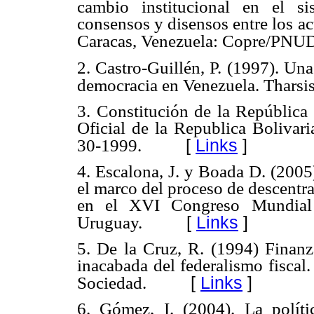
cambio institucional en el si
consensos y disensos entre los ac
Caracas, Venezuela: Copre/PNU
2. Castro-Guillén, P. (1997). Una 
democracia en Venezuela. Tharsis
3. Constitución de la República
Oficial de la Republica Bolivar
[
Links
]
30-1999.
4. Escalona, J. y Boada D. (2005
el marco del proceso de descentr
en el XVI Congreso Mundial 
[
Links
]
Uruguay.
5. De la Cruz, R. (1994) Finanza
inacabada del federalismo fisca
[
Links
]
Sociedad.
6. Gómez, I. (2004). La políti