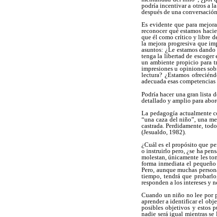
podría incentivar a otros a l
después de una conversación a
Es evidente que para mejorar
reconocer qué estamos hacien
que él como crítico y libre d
la mejora progresiva que im
asuntos: ¿Le estamos dando a
tenga la libertad de escoger
un ambiente propicio para t
impresiones u opiniones sobr
lectura? ¿Estamos ofrecién
adecuada esas competencias ú
Podría hacer una gran lista d
detallado y amplio para abor
La pedagogía actualmente co
“una caza del niño”, una me
castrada. Perdidamente, todo
(Jesualdo, 1982).
¿Cuál es el propósito que pe
o instruirlo pero, ¿se ha pen
molestan, únicamente les tom
forma inmediata el pequeño r
Pero, aunque muchas personas
tiempo, tendrá que probarlo
responden a los intereses y 
Cuando un niño no lee por pl
aprender a identificar el obj
posibles objetivos y estos 
nadie será igual mientras se 