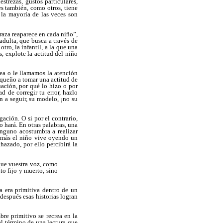
strezas, gustos particulares,
s también, como otros, tiene
 la mayoría de las veces son
raza reaparece en cada niño”,
adulta, que busca a través de
ro, la infantil, a la que una
s, explote la actitud del niño
ea o le llamamos la atención
equeño a tomar una actitud de
uación, por qué lo hizo o por
 de corregir tu error, hazlo
 a seguir, su modelo, ¡no su
gación. O si por el contrario,
 hará. En otras palabras, una
ninguno acostumbra a realizar
demás el niño vive oyendo un
hazado, por ello percibirá la
que vuestra voz, como
xto fijo y muerto, sino
la era primitiva dentro de un
después esas historias logran
bre primitivo se recrea en la
l término de una lectura que