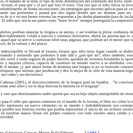
s, el tamaño de la letra, el tipo de letra, distribución del contenido del texto, entre
e lectura, el para qué y el por qué leer el texto. Una vez que el niño inicia su lec
probablemente de forma inconsciente, las estrategias que necesita aplicar para su c
uando sea pertinente o pasará por alto algún detalle que no domine para ser
ro de sí o en una fuente externa las respuestas a las dudas planteadas (una de las 
s). El niño que inicia sus pasos como “buen lector” siempre perseguirá la comprensió
dultos, podrían manejar la lengua a su antojo, y así tendrías la plena confianza d
 Inevitablemente volará a nuevos y extensos horizontes, abrirá las puertas que lo 
 aquel que se atreve a curiosear entre unas páginas, que podrían ser el motor que
cto, de la cultura y del placer.
indescriptible te llevará al éxtasis, éxtasis que sólo tiene lugar cuando se disfr
ensando y sintiendo que podemos ir más allá y ¿por qué no?, ellos también, eso
ndo creen y están seguros de poder hacerlo, quedará de nosotros brindarles la opor
res y mujeres críticos, capaces de construir un mundo nuevo a su alrededor, con 
de sí mismo ¿y qué mejor forma de dominar una lengua si no es teniendo contacto
critiquen, que sientan, que produzcan y den lo mejor de sí, sólo de esta manera log
e sus vidas y sus decisiones.
Cadenas (2001), el desconocimiento de la lengua para un hombre... “lo conviert
erme ante ellos y no lo deja detectar la mentira en el lenguaje”...
y creo que absolutamente nadie querrá que sea su hijo objeto manipulable de otros
e para el niño que apenas comienza en el mundo de la lectura, el libro no cobra la r
 sólo representa un nuevo elemento en su mundo e indudablemente nos correspo
 posible una historia escrita que podría representar el inicio de un rechazo eterno 
tá en nuestras manos llenar ese primer contacto con todo nuestro amor, cariño y 
ctividad.
rno al lenguaje. Caracas: Monte Ávila Editores.
[
Links
]