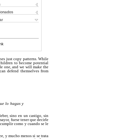
s
cionados
ar
nk
ones just copy patterns. While
 children to become potential
ble one, and we will make the
 can defend themselves from
que lo hagas y
ber, sino en un castigo, sin
mayor, fuese tener que decirle
a cumplir como y cuando se le
e, y mucho menos si se trata