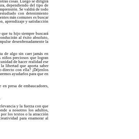
 otras cosas. Luego se dirigirá
tura, dependiendo del tipo de
omprensión. Se valdrá de todo
 estudiado con detenimiento
fuentes más comunes es buscar
n, aprendizaje y satisfacción
e que tu hijo siempre buscará
conducirán al éxito absoluto,
 impulse desenfrenadamente la
uta de algo sin caer jamás en
s niños preciosos que logran
tunidad de hacer realidad ese
la libertad que aporta saber
 directo con ella? ¡Déjenlos
raremos ayudarlos para que en
e en presa de embaucadores,
.
elevancia y la fuerza con que
nde a nosotros los adultos,
por los textos o la atracción
creatividad para enamorar al