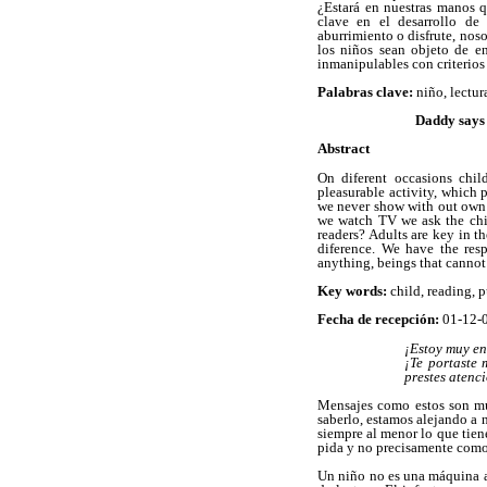
¿Estará en nuestras manos q
clave en el desarrollo de
aburrimiento o disfrute, nos
los niños sean objeto de e
inmanipulables con criterios 
Palabras clave:
niño, lectura
Daddy says 
Abstract
On diferent occasions chil
pleasurable activity, which 
we never show with out own at
we watch TV we ask the child
readers? Adults are key in t
diference. We have the res
anything, beings that cannot 
Key words:
child, reading, p
Fecha de recepción:
01-12
¡Estoy muy en
¡Te portaste 
prestes atenc
Mensajes como estos son muy
saberlo, estamos alejando a n
siempre al menor lo que tien
pida y no precisamente como
Un niño no es una máquina a