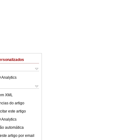
ersonalizados
 Analytics
 em XML
cias do artigo
itar este artigo
 Analytics
ão automática
este artigo por email