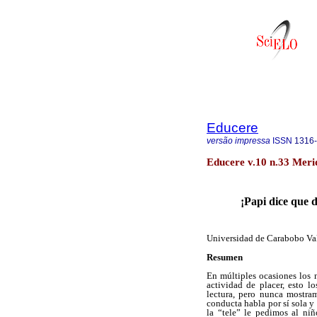
Educere
versão impressa
ISSN
1316
Educere v.10 n.33 Meri
¡Papi dice que d
Universidad de Carabobo Va
Resumen
En múltiples ocasiones los 
actividad de placer, esto l
lectura, pero nunca mostra
conducta habla por sí sola 
la “tele” le pedimos al niño