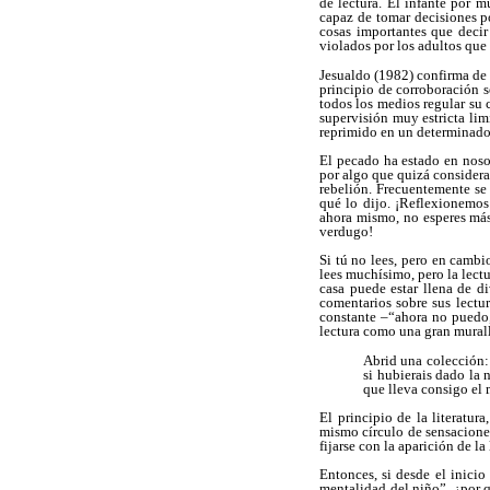
de lectura. El infante por m
capaz de tomar decisiones p
cosas importantes que decir
violados por los adultos que
Jesualdo (1982) confirma de 
principio de corroboración s
todos los medios regular su 
supervisión muy estricta limi
reprimido en un determinad
El pecado ha estado en noso
por algo que quizá considera
rebelión. Frecuentemente se 
qué lo dijo. ¡Reflexionemos
ahora mismo, no esperes más
verdugo!
Si tú no lees, pero en cambio
lees muchísimo, pero la lect
casa puede estar llena de di
comentarios sobre sus lectu
constante –“ahora no puedo, 
lectura como una gran murall
Abrid una colección:
si hubierais dado la n
que lleva consigo el 
El principio de la literatur
mismo círculo de sensaciones
fijarse con la aparición de l
Entonces, si desde el inicio
mentalidad del niño”, ¿por 