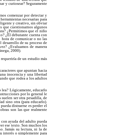
ginar y curiosear? Seguramente
bemos comenzar por detectar y
 herramientas necesarias para
ligente y creativo, sin obviar
os que cuestionarnos algunos
tura? ¿Permitimos que el niño
nto? ¿El debutante cuenta con
a hora de comunicar o no las
l desarrollo de su proceso de
a vez? ¿Evaluamos de manera
ánega, 2000).
e requeriría de un estudio más
caracteres que apuntan hacia
una inocencia y una libertad
mundo que rodea a los adultos
ño lea? Lógicamente, educarlo
nstrucciones por lo general le
suelen ser otra pesadilla, de
ad sino otra (para educarlo).
pueda distraerse es perder el
 obras son las que realmente
ue con ayuda del adulto pueda
leer ese texto. Son muchos los
. Jamás su lectura, ni la de
 su interés o simplemente para