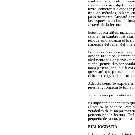
contraportada, título, imágene
a establecer sus objetivos d
texto, comenzará a escoger, 
tipo de métodos, releerá c
posteriormente. Buscará dent
las respuestas en los adulto
a través de la lectura.
Éstos, ahora niños, mañana a
estar en la cumbre más alta.
porque sólo alcanza el logro
ambición del saber, del intele
Frutos preciosos cuyo sabor 
desdén ni vicios, siempre p
fácilmente sus objetivos cua
sueño, permitirles ser homb
manejar una lengua a favor 
que sean!, que piensen, que 
el futuro tengan el control d
Además como lo expresaría 
pues la ignorancia lo torna in
Y de manera profunda siento 
Es importante tener claro qu
el adulto lo concibe, este
venderles de la mejor manera
perfecta por la lectura. Es
pequeño de tan majestuosa a
BIBLIOGRAFÍA
1. Cadenas, R. (2002). En to