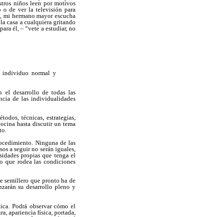
stros niños leen por motivos
 o de ver la televisión para
la, mi hermano mayor escucha
a casa a cualquiera gritando
ra él, – “vete a estudiar, no
l individuo normal y
 el desarrollo de todas las
ncia de las individualidades
odos, técnicas, estrategias,
cocina hasta discutir un tema
to.
procedimiento. Ninguna de las
os a seguir no serán iguales,
sidades propias que tenga el
io que rodea las condiciones
se semillero que pronto ha de
nzarán su desarrollo pleno y
tica. Podrá observar cómo el
a, apariencia física, portada,