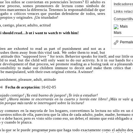
ue los niños se conviertan en potenciales lectores? El adulto es
Indicadore
 ese proceso, somos promotores de lectura como símbolo de
otros marcaremos la diferencia. Tenemos la responsabilidad de que
Links rela
ngaño o críticos veraces que puedan defenderse de todos, seres
propios y originales. ¡Un triunfador!
Compartilh
, castigo, placer, adulto, actitud
Mais
Mais
i should read…b ut i want to watch tv with him!
Permali
dren are exhorted to read as part of punishment and not as a
pushes them away from this vital task. We order them to read, but
titude this “supposed love ” for texts. Behavior speaks for itself, and our little 
 to read, but the child will only want to do our activity. Is it in our hands for
he development of that process, we promote reading as a boring task or a pleasura
ponsibility to make our children immune to deceit and make them critics that
be manipulated, with their own original criteria. A winner!
unishment, pleasure, adult, attitude
-04
Fecha de aceptación:
16-02-05
ojado contigo! ¡Ya está bueno de juegos! ¡Te irás a estudiar!
mal! ¡Ahora mismo te encerrarás en tu cuarto y leerás este libro! ¡Más te vale 
ión porque más tarde te interrogaré sobre la lectura!
 comunes en la mayoría de los hogares, convertimos la lectura no sólo en un de
uestros niños de ella, pareciera que la idea de cada adulto, padre, madre, hermano 
e o debe hacer, pero es visto sólo como eso, un deber, el mismo que está obligado 
 y cuando le plazca.
 la que se le puede programar para que haga todo exactamente como el adulto dese