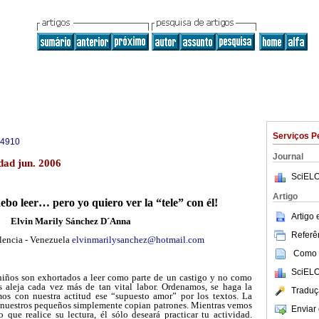
Serviços P
-4910
Journal
dad jun. 2006
SciELO
Artigo
ebo leer… pero yo quiero ver la “tele” con él!
Artigo
Elvin Marily Sánchez D´Anna
Referên
lencia - Venezuela
elvinmarilysanchez@hotmail.com
Como c
SciELO
niños son exhortados a leer como parte de un castigo y no como
os aleja cada vez más de tan vital labor. Ordenamos, se haga la
Traduç
mos con nuestra actitud ese “supuesto amor” por los textos. La
y nuestros pequeños simplemente copian patrones. Mientras vemos
Enviar 
 que realice su lectura, él sólo deseará practicar tu actividad.