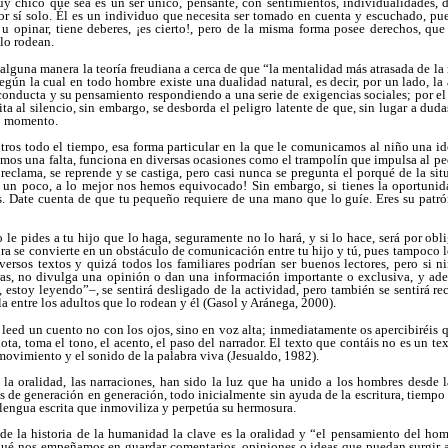
uy chico que sea es un ser único, pensante, con sentimientos, individualidades, de
or sí solo. Él es un individuo que necesita ser tomado en cuenta y escuchado, pue
 u opinar, tiene deberes, ¡es cierto!, pero de la misma forma posee derechos, que
 lo rodean.
alguna manera la teoría freudiana a cerca de que “la mentalidad más atrasada de la 
egún la cual en todo hombre existe una dualidad natural, es decir, por un lado, la 
conducta y su pensamiento respondiendo a una serie de exigencias sociales; por el ot
ta al silencio, sin embargo, se desborda el peligro latente de que, sin lugar a duda
o momento.
tros todo el tiempo, esa forma particular en la que le comunicamos al niño una id
mos una falta, funciona en diversas ocasiones como el trampolín que impulsa al p
reclama, se reprende y se castiga, pero casi nunca se pregunta el porqué de la sit
 un poco, a lo mejor nos hemos equivocado! Sin embargo, si tienes la oportunidad
. Date cuenta de que tu pequeño requiere de una mano que lo guíe. Eres su patrón
 le pides a tu hijo que lo haga, seguramente no lo hará, y si lo hace, será por obli
ura se convierte en un obstáculo de comunicación entre tu hijo y tú, pues tampoco lo
versos textos y quizá todos los familiares podrían ser buenos lectores, pero si 
ras, no divulga una opinión o dan una información importante o exclusiva, y a
estoy leyendo”–, se sentirá desligado de la actividad, pero también se sentirá rec
a entre los adultos que lo rodean y él (Gasol y Aránega, 2000).
 leed un cuento no con los ojos, sino en voz alta; inmediatamente os apercibiréis 
ota, toma el tono, el acento, el paso del narrador. El texto que contáis no es un te
movimiento y el sonido de la palabra viva (Jesualdo, 1982).
a, la oralidad, las narraciones, han sido la luz que ha unido a los hombres desde 
 de generación en generación, todo inicialmente sin ayuda de la escritura, tiempo 
a lengua escrita que inmoviliza y perpetúa su hermosura.
 de la historia de la humanidad la clave es la oralidad y “el pensamiento del hom
qué nos empeñamos en guardar comentarios, opiniones o ideas que puedan surgir a