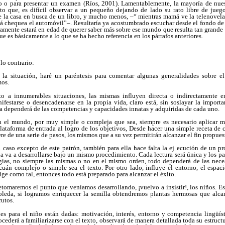
o o para presentar un examen (Ríos, 2001). Lamentablemente, la mayoría de nue
o que, es difícil observar a un pequeño dejando de lado su rato libre de juego
 de la casa en busca de un libro, y mucho menos, –“ mientras mamá ve la telenove
á chequea el automóvil”–. Resultaría ya acostumbrado escuchar desde el fondo de l
amente estará en edad de querer saber más sobre ese mundo que resulta tan grande pa
e es básicamente a lo que se ha hecho referencia en los párrafos anteriores.
lo contrario:
” la situación, haré un paréntesis para comentar algunas generalidades sobre e
mos.
o a innumerables situaciones, las mismas influyen directa o indirectamente en
festarse o desencadenarse en la propia vida, claro está, sin soslayar la importa
ta dependerá de las competencias y capacidades innatas y adquiridas de cada uno.
n el mundo, por muy simple o compleja que sea, siempre es necesario aplicar mét
ataforma de entrada al logro de los objetivos, Desde hacer una simple receta de 
re de una serie de pasos, los mismos que a su vez permitirán alcanzar el fin propues
n caso excepto de este patrón, también para ella hace falta la ej ecución de un 
a va a desarrollarse bajo un mismo procedimiento. Cada lectura será única y los pas
tegias, no siempre las mismas o no en el mismo orden, todo dependerá de las nece
 cuán complejo o simple sea el texto. Por otro lado, influye el entorno, el espac
ge como tal, entonces todo está preparado para alcanzar el éxito.
tomaremos el punto que veníamos desarrollando, ¡vuelvo a insistir!, los niños. E
oleda, si logramos enriquecer la semilla obtendremos plantas hermosas que alca
rutos.
s para el niño están dadas: motivación, interés, entorno y competencia lingüís
cederá a familiarizarse con el texto, observará de manera detallada toda su estructur