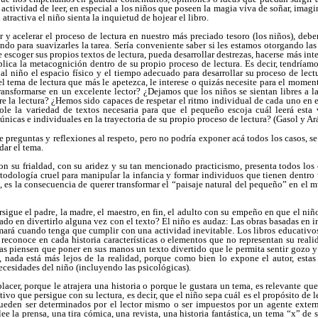
a actividad de leer, en especial a los niños que poseen la magia viva de soñar, ima
tractiva el niño sienta la inquietud de hojear el libro.
 y acelerar el proceso de lectura en nuestro más preciado tesoro (los niños), de
do para suavizarles la tarea. Sería conveniente saber si les estamos otorgando las
e escoger sus propios textos de lectura, pueda desarrollar destrezas, hacerse más inte
plica la metacognición dentro de su propio proceso de lectura. Es decir, tendríam
l niño el espacio físico y el tiempo adecuado para desarrollar su proceso de lec
 el tema de lectura que más le apetezca, le interese o quizás necesite para el mome
ransformarse en un excelente lector? ¿Dejamos que los niños se sientan libres a l
e la lectura? ¿Hemos sido capaces de respetar el ritmo individual de cada uno en e
dole la variedad de textos necesaria para que el pequeño escoja cuál leerá est
nicas e individuales en la trayectoria de su propio proceso de lectura? (Gasol y Ar
e preguntas y reflexiones al respeto, pero no podría exponer acá todos los casos, s
dar el tema.
n su frialdad, con su aridez y su tan mencionado practicismo, presenta todos los 
todología cruel para manipular la infancia y formar individuos que tienen dentro 
, es la consecuencia de querer transformar el “paisaje natural del pequeño” en el 
rsigue el padre, la madre, el maestro, en fin, el adulto con su empeño en que el ni
sado en divertirlo alguna vez con el texto? El niño es audaz: Las obras basadas en i
ará cuando tenga que cumplir con una actividad inevitable. Los libros educativos 
econoce en cada historia características o elementos que no representan su realid
 piensen que poner en sus manos un texto divertido que le permita sentir gozo y 
, nada está más lejos de la realidad, porque como bien lo expone el autor, estas
necesidades del niño (incluyendo las psicológicas).
acer, porque le atrajera una historia o porque le gustara un tema, es relevante q
etivo que persigue con su lectura, es decir, que el niño sepa cuál es el propósito de 
pueden ser determinados por el lector mismo o ser impuestos por un agente externo
lee la prensa, una tira cómica, una revista, una historia fantástica, un tema “x” de