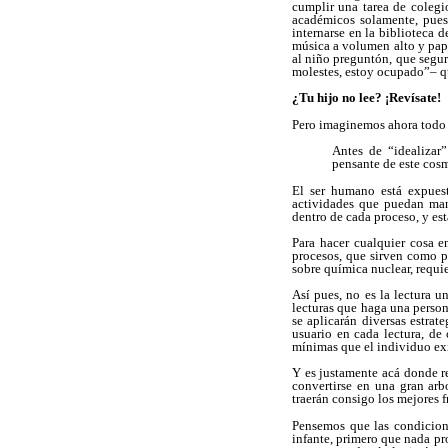
cumplir una tarea de colegi
académicos solamente, puest
internarse en la biblioteca
música a volumen alto y pap
al niño preguntón, que segur
molestes, estoy ocupado”– qu
¿Tu hijo no lee? ¡Revísate!
Pero imaginemos ahora todo 
Antes de “idealizar
pensante de este cos
El ser humano está expuest
actividades que puedan mani
dentro de cada proceso, y es
Para hacer cualquier cosa e
procesos, que sirven como pl
sobre química nuclear, requie
Así pues, no es la lectura u
lecturas que haga una person
se aplicarán diversas estra
usuario en cada lectura, de
mínimas que el individuo exi
Y es justamente acá donde re
convertirse en una gran arb
traerán consigo los mejores f
Pensemos que las condicione
infante, primero que nada pro