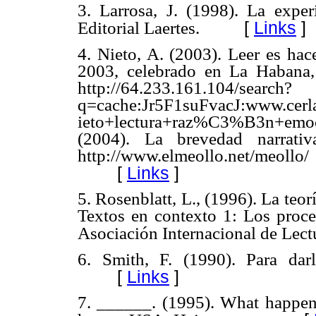
3. Larrosa, J. (1998). La exper
[
Links
]
Editorial Laertes.
4. Nieto, A. (2003). Leer es hac
2003, celebrado en La Habana, 
http://64.233.161.104/search?
q=cache:Jr5F1suFvacJ:www.ce
ieto+lectura+raz%C3%B3n+emo
(2004). La brevedad narrativ
http://www.elmeollo.net/meo
[
Links
]
5. Rosenblatt, L., (1996). La teorí
Textos en contexto 1: Los proces
Asociación Internacional de Lect
6. Smith, F. (1990). Para darl
[
Links
]
7. ______. (1995). What happe