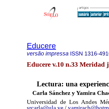
Educere
versão impressa
ISSN
1316-491
Educere v.10 n.33 Meridad 
Lectura: una experienc
Carla Sánchez y Yamira Cha
Universidad de Los Andes Mér
srcarla@ula.ve
/
yamirach@hotm