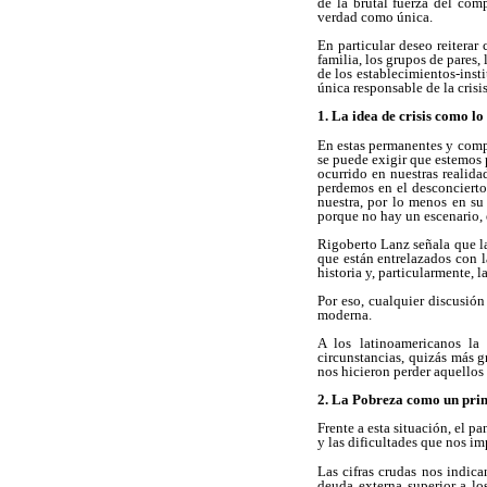
de la brutal fuerza del com
verdad como única.
En particular deseo reiterar
familia, los grupos de pares, 
de los establecimientos-inst
única responsable de la crisi
1. La idea de crisis como lo
En estas permanentes y compl
se puede exigir que estemos
ocurrido en nuestras realid
perdemos en el desconcierto,
nuestra, por lo menos en su 
porque no hay un escenario, 
Rigoberto Lanz señala que la
que están entrelazados con la
historia y, particularmente, 
Por eso, cualquier discusión
moderna.
A los latinoamericanos la
circunstancias, quizás más 
nos hicieron perder aquellos
2. La Pobreza como un pri
Frente a esta situación, el p
y las dificultades que nos i
Las cifras crudas nos indic
deuda externa superior a lo