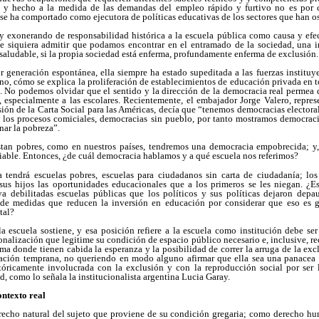
o y hecho a la medida de las demandas del empleo rápido y furtivo no es por c
se ha comportado como ejecutora de políticas educativas de los sectores que han os
 exonerando de responsabilidad histórica a la escuela pública como causa y efect
e siquiera admitir que podamos encontrar en el entramado de la sociedad, una in
 saludable, si la propia sociedad está enferma, profundamente enferma de exclusión.
 generación espontánea, ella siempre ha estado supeditada a las fuerzas instituy
 no, cómo se explica la proliferación de establecimientos de educación privada en t
. No podemos olvidar que el sentido y la dirección de la democracia real permea 
, especialmente a las escolares. Recientemente, el embajador Jorge Valero, repre
ión de la Carta Social para las Américas, decía que “tenemos democracias electora
a los procesos comiciales, democracias sin pueblo, por tanto mostramos democraci
nar la pobreza”.
tan pobres, como en nuestros países, tendremos una democracia empobrecida; y, 
iable. Entonces, ¿de cuál democracia hablamos y a qué escuela nos referimos?
tendrá escuelas pobres, escuelas para ciudadanos sin carta de ciudadanía; los 
sus hijos las oportunidades educacionales que a los primeros se les niegan. ¿
a debilitadas escuelas públicas que los políticos y sus políticas dejaron dep
n de medidas que reducen la inversión en educación por considerar que eso es 
tal?
 escuela sostiene, y esa posición refiere a la escuela como institución debe se
ionalización que legitime su condición de espacio público necesario e, inclusive, re
tema donde tienen cabida la esperanza y la posibilidad de correr la arruga de la ex
vación temprana, no queriendo en modo alguno afirmar que ella sea una panacea div
tóricamente involucrada con la exclusión y con la reproducción social por ser 
 como lo señala la institucionalista argentina Lucia Garay.
ontexto real
erecho natural del sujeto que proviene de su condición gregaria; como derecho hu