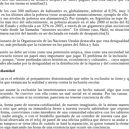
e los sin tierras ni semillas(1).
e los casi 500 millones de habitantes es, globalmente, inferior al 0,5%, muy
 en los últimos años la pobreza viene avanzando sustancialmente, ejemplo de ello 
hoy sus niveles de pobreza son alarmantes(2). Por ejemplo, en Argentina su tope d
lero más rico del subcontinente, su pobreza alcanzó en el año 2000 el techo del 
 de Estado y reducida a un 32% en 2005, a través de un gigantesco plan socioecon
rvado desde las llamadas “misiones sociales”. Un último caso, Haití, su situación
rimera nación del mundo en ser declarada en estado de desaparición(3).
ionario de la Organización de las Naciones Unidas destacaba que esta desigualdad
o, más profunda que la existente en los países del África y Asía.
clusión no debe ser vista como una pretensión utópica, sino como una necesidad l
 escuela tienen un papel muy importante que jugar. El problema de la inclusión s
e, porque, “tiene profundas raíces históricas, económicas y culturales… cuya sup
ades afectadas por la desigualdad en la distribución de la riqueza y del conocimien
tidianidad
ar es el referido al pensamiento distorsionado que sobre la exclusión se tiene y
n que enmascara la realidad y atenta contra la inclusión escolar.
que asume la exclusión las interiorizamos como un hecho natural, algo que ocu
ocurrido. Se convive con ella como un mal social en sí misma. Por las causas 
ables, es como si no existieran, pareciera no tenerse conciencia de ello.
da, forma parte de nuestra cotidianidad, de nuestro imaginario, de la misma mane
s roto que arroja su inmundicia frente a nuestra escuela sabiéndose que expone
l forma, convivimos como miembros de una comunidad educativa con los tableros
e nadie arregla, o con el bombillo quemado de un corredor de nuestra casa que
icial observada en el reloj de pared de una oficina pública que detuvo su andar a
mo tampoco se tiene idea de cuándo se hará la reparación, ni quien tomará la eleme
mpo siga marcando las horas de una existencia que ocurre sin conciencia.