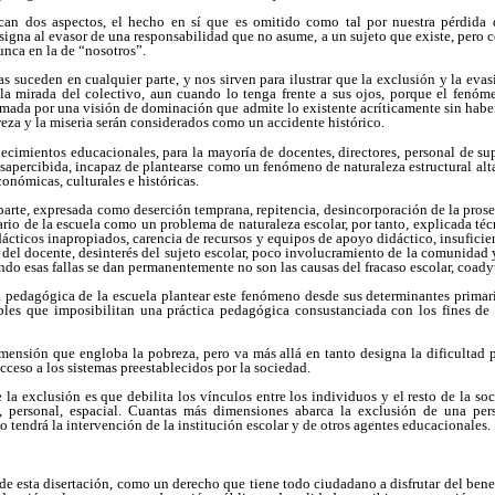
acan dos aspectos, el hecho en sí que es omitido como tal por nuestra pérdida 
gna al evasor de una responsabilidad que no asume, a un sujeto que existe, pero 
nunca en la de “nosotros”.
as suceden en cualquier parte, y nos sirven para ilustrar que la exclusión y la eva
la mirada del colectivo, aun cuando lo tenga frente a sus ojos, porque el fenóm
mada por una visión de dominación que admite lo existente acríticamente sin haberl
reza y la miseria serán considerados como un accidente histórico.
lecimientos educacionales, para la mayoría de docentes, directores, personal de s
esapercibida, incapaz de plantearse como un fenómeno de naturaleza estructural a
onómicas, culturales e históricas.
 parte, expresada como deserción temprana, repitencia, desincorporación de la pro
ario de la escuela como un problema de naturaleza escolar, por tanto, explicada 
dácticos inapropiados, carencia de recursos y equipos de apoyo didáctico, insuficie
del docente, desinterés del sujeto escolar, poco involucramiento de la comunidad y 
do esas fallas se dan permanentemente no son las causas del fracaso escolar, coady
ra pedagógica de la escuela plantear este fenómeno desde sus determinantes primar
bles que imposibilitan una práctica pedagógica consustanciada con los fines de 
ensión que engloba la pobreza, pero va más allá en tanto designa la dificultad pa
acceso a los sistemas preestablecidos por la sociedad.
la exclusión es que debilita los vínculos entre los individuos y el resto de la so
l, personal, espacial. Cuantas más dimensiones abarca la exclusión de una pe
 tendrá la intervención de la institución escolar y de otros agentes educacionales.
de esta disertación, como un derecho que tiene todo ciudadano a disfrutar del benef