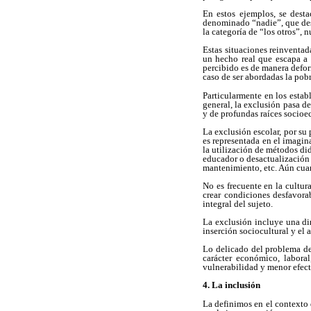
En estos ejemplos, se dest
denominado “nadie”, que desi
la categoría de “los otros”, 
Estas situaciones reinventad
un hecho real que escapa a 
percibido es de manera defor
caso de ser abordadas la pob
Particularmente en los estab
general, la exclusión pasa d
y de profundas raíces socioec
La exclusión escolar, por su
es representada en el imagin
la utilización de métodos di
educador o desactualización 
mantenimiento, etc. Aún cuan
No es frecuente en la cultu
crear condiciones desfavora
integral del sujeto.
La exclusión incluye una dim
inserción sociocultural y el 
Lo delicado del problema de 
carácter económico, labora
vulnerabilidad y menor efecto
4. La inclusión
La definimos en el contexto 