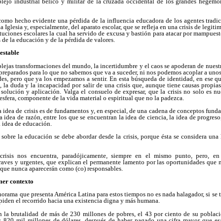
plejo industrial bélico y militar de la cruzada occidental de los grandes hegem
 como hecho evidente una pérdida de la influencia educadora de los agentes tradi
la Iglesia y, especialmente, del aparato escolar, que se refleja en una crisis de legit
ituciones escolares la cual ha servido de excusa y bastión para atacar por mampues
s de la educación y de la pérdida de valores.
 estable
ejas transformaciones del mundo, la incertidumbre y el caos se apoderan de nuestr
 preparados para lo que no sabemos que va a suceder, ni nos podemos acoplar a uno
ades, pero que ya los empezamos a sentir. En esta búsqueda de identidad, en ese q
 la duda y la incapacidad por salir de una crisis que, aunque tiene causas propia
solución y aplicación. Valga el consuelo de expresar, que la crisis no solo es nu
esfera, componente de la vida material o espiritual que no la padezca.
 idea de crisis es de fundamentos y, en especial, de una cadena de conceptos fun
 idea de razón, entre los que se encuentran la idea de ciencia, la idea de progreso,
la idea de educación.
 sobre la educación se debe abordar desde la crisis, porque ésta se considera una 
 crisis nos encuentra, paradójicamente, siempre en el mismo punto, pero, en
graves y urgentes, que explican el permanente lamento por las oportunidades que
 que nunca aparecerán como (co) responsables.
mer contexto
anorama que presenta América Latina para estos tiempos no es nada halagador, si se t
mpiden el recorrido hacia una existencia digna y más humana.
an la brutalidad de más de 230 millones de pobres, el 43 por ciento de su poblaci
s 820 mil millones de dólares, después de haber pagado una cifra mayor que esa