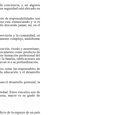
de conciencia, y un alguien
con seguridad está ubicado en
sión de responsabilidades son
eno está enmascarado y si es
o discutido jamás; así, en el
upervisión y la comunidad, en
ltamente complejo, multiforme
secución, éxodo y ausentismo;
técnicamente como producto de
nte formación profesional del
la familia, edificaciones sin
uvan sí a su profundización.
ios como las responsables de
la educación y el desarrollo
ra el desarrollo personal, la
ciedad. Estos vínculos son de
rsona, mayor es su grado de
icio de la riqueza de un país