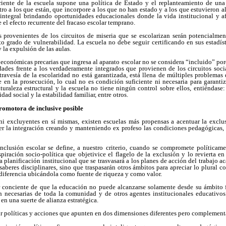
riente de la escuela supone una política de Estado y el replanteamiento de un
ro a los que están, que incorpore a los que no han estado y a los que estuvieron a
integral brindando oportunidades educacionales donde la vida institucional y a
el efecto recurrente del fracaso escolar temprano.
provenientes de los circuitos de miseria que se escolarizan serán potencialmen
o grado de vulnerabilidad. La escuela no debe seguir certificando en sus estadíst
 y la expulsión de las aulas.
económicas precarias que ingresa al aparato escolar no se considera “incluido” por
ades frente a los verdaderamente integrados que provienen de los circuitos socia
 travesía de la escolaridad no está garantizada, está llena de múltiples problem
 en la prosecución, lo cual no es condición suficiente ni necesaria para garanti
uraleza estructural y la escuela no tiene ningún control sobre ellos, entiéndase: 
dad social y la estabilidad familiar, entre otros.
promotora de inclusive posible
ni excluyentes en sí mismas, existen escuelas más propensas a acentuar la exclu
cer la integración creando y manteniendo ex profeso las condiciones pedagógicas,
clusión escolar se define, a nuestro criterio, cuando se compromete políticam
iración socio-política que objetivice el flagelo de la exclusión y lo revierta en l
la planificación institucional que se trasvasará a los planes de acción del trabajo
saberes disciplinares, sino que traspasarán otros ámbitos para apreciar lo plural c
a diferencia ubicándola como fuente de riqueza y como valor.
ar conciente de que la educación no puede alcanzarse solamente desde su ámbito f
n necesarias de toda la comunidad y de otros agentes institucionales educativo
en una suerte de alianza estratégica.
r políticas y acciones que apunten en dos dimensiones diferentes pero complementa