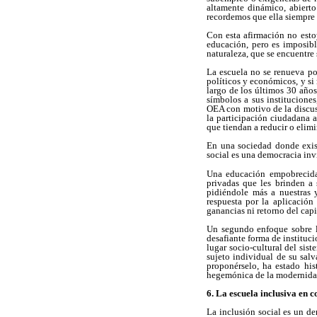
altamente dinámico, abiert
recordemos que ella siempre 
Con esta afirmación no estoy
educación, pero es imposibl
naturaleza, que se encuentre
La escuela no se renueva por
políticos y económicos, y si
largo de los últimos 30 años
símbolos a sus instituciones
OEA con motivo de la discus
la participación ciudadana 
que tiendan a reducir o elimi
En una sociedad donde exis
social es una democracia inv
Una educación empobrecida 
privadas que les brinden a 
pidiéndole más a nuestras y
respuesta por la aplicació
ganancias ni retorno del capi
Un segundo enfoque sobre la
desafiante forma de instituc
lugar socio-cultural del sis
sujeto individual de su sal
proponérselo, ha estado his
hegemónica de la modernidad,
6. La escuela inclusiva en c
La inclusión social es un d