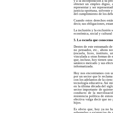
y a la incorporación a su pr
obtener un empleo digno, a
representar y ser representa
justicia oportuna, solvente 
del cumplimiento de los deber
Cuando estos derechos están
decir, sus obligaciones, esta
La inclusión y la exclusión 
económica, social y cultural
5. La escuela que conocemo
Dentro de este entramado de c
no pensados, etc., ahora no
(escuela, liceo, instituto,
vinculada a otras formas de 
que, incluso, hoy tienen una
satánico mercado y sus efect
informatizada.
Hoy nos encontramos con una
por un sector que le reclama
con los adelantos de la cienc
tecnología educativa. Así mi
en la última década del sigl
sector importante de quienes
conducto de la movilizació
resistencia política de ento
efectiva valga decir que no 
hijos.
Es obvio que, hoy ya no ha
subempleo o exigencias de n