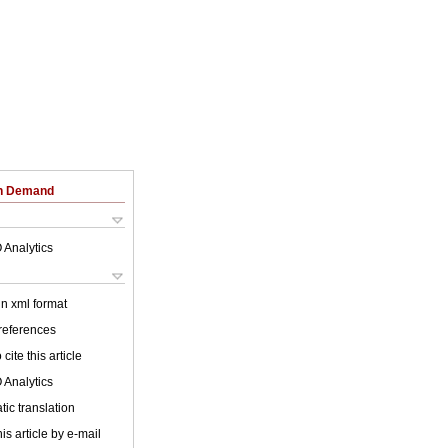
on Demand
 Analytics
 in xml format
 references
cite this article
 Analytics
ic translation
is article by e-mail