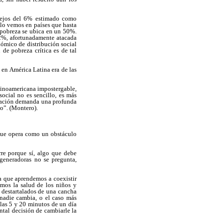
 lejos del 6% estimado como
lo vemos en países que hasta
e pobreza se ubica en un 50%.
82%, afortunadamente atacada
ómico de distribución social
 de pobreza crítica es de tal
 en América Latina era de las
atinoamericana impostergable,
ocial no es sencillo, es más
eración demanda una profunda
to”. (Montero).
 que opera como un obstáculo
rre porque sí, algo que debe
generadoras no se pregunta,
ra que aprendemos a coexistir
mos la salud de los niños y
 destartalados de una cancha
 nadie cambia, o el caso más
 las 5 y 20 minutos de un día
ntal decisión de cambiarle la