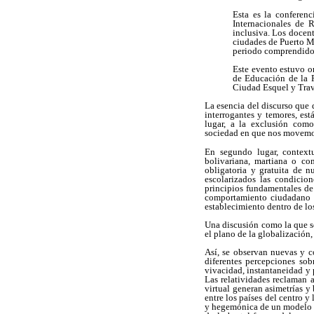
Esta es la conferen
Internacionales de 
inclusiva. Los docent
ciudades de Puerto M
periodo comprendido 
Este evento estuvo o
de Educación de la 
Ciudad Esquel y Trav
La esencia del discurso que d
interrogantes y temores, est
lugar, a la exclusión como
sociedad en que nos movemos,
En segundo lugar, contextu
bolivariana, martiana o co
obligatoria y gratuita de n
escolarizados las condicio
principios fundamentales de 
comportamiento ciudadano e
establecimiento dentro de lo
Una discusión como la que se
el plano de la globalización
Así, se observan nuevas y c
diferentes percepciones so
vivacidad, instantaneidad y 
Las relatividades reclaman a
virtual generan asimetrías y 
entre los países del centro 
y hegemónica de un modelo ne