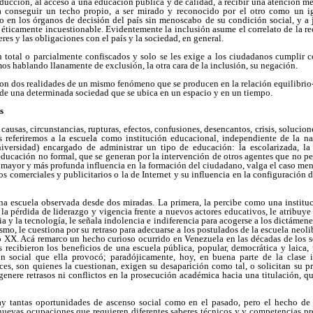
oducción, al acceso a una educación pública y de calidad, a recibir una atención med
 conseguir un techo propio, a ser mirado y reconocido por el otro como un ig
do en los órganos de decisión del país sin menoscabo de su condición social, y a
y éticamente incuestionable. Evidentemente la inclusión asume el correlato de la 
es y las obligaciones con el país y la sociedad, en general.
 total o parcialmente confiscados y solo se les exige a los ciudadanos cumplir co
mos hablando llanamente de exclusión, la otra cara de la inclusión, su negación.
son dos realidades de un mismo fenómeno que se producen en la relación equilibrio
 de una determinada sociedad que se ubica en un espacio y en un tiempo.
s
ausas, circunstancias, rupturas, efectos, confusiones, desencantos, crisis, solucio
s referiremos a la escuela como institución educacional, independiente de la na
 universidad) encargado de administrar un tipo de educación: la escolarizada, la
educación no formal, que se generan por la intervención de otros agentes que no per
 mayor y más profunda influencia en la formación del ciudadano, valga el caso men
os comerciales y publicitarios o la de Internet y su influencia en la configuración
 escuela observada desde dos miradas. La primera, la percibe como una instituc
 la pérdida de liderazgo y vigencia frente a nuevos actores educativos, le atribuye 
ia y la tecnología, le señala indolencia e indiferencia para acogerse a los dictámen
smo, le cuestiona por su retraso para adecuarse a los postulados de la escuela neoli
o XX. Acá remarco un hecho curioso ocurrido en Venezuela en las décadas de los s
 recibieron los beneficios de una escuela pública, popular, democrática y laica,
n social que ella provocó; paradójicamente, hoy, en buena parte de la clase in
nces, son quienes la cuestionan, exigen su desaparición como tal, o solicitan su p
genere retrasos ni conflictos en la prosecución académica hacia una titulación, q
y tantas oportunidades de ascenso social como en el pasado, pero el hecho de q
uevas ocupaciones que requieren diferentes saberes técnicos y y competencias pr