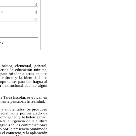
ks
nk
básica, elemental, general,
bertos la educación mínima,
para brindar a estos sujetos
cultura y la identidad, los
mportantes para dar fragua al
 institucionalidad de algún
a Tarea Escolar, se ubican en
lmente pensaban la realidad.
s y ambientales. Se producen
pecialmente por su grado de
o homogéneo y lo heterogéneo.
a y la urgencia de la cultura
e agudizan las contradicciones
ado por la presencia omnímoda
 el comercio, y la aplicación