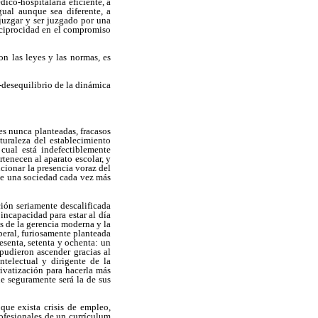
ico-hospitalaria eficiente, a
ual aunque sea diferente, a
 juzgar y ser juzgado por una
reciprocidad en el compromiso
n las leyes y las normas, es
-desequilibrio de la dinámica
nes nunca planteadas, fracasos
turaleza del establecimiento
 cual está indefectiblemente
tenecen al aparato escolar, y
cionar la presencia voraz del
 de una sociedad cada vez más
ión seriamente descalificada
incapacidad para estar al día
es de la gerencia moderna y la
beral, furiosamente planteada
esenta, setenta y ochenta: un
 pudieron ascender gracias al
telectual y dirigente de la
rivatización para hacerla más
ue seguramente será la de sus
ue exista crisis de empleo,
ofesionales de un currículum