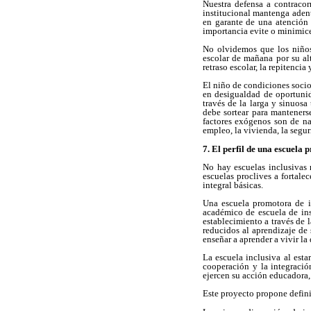
Nuestra defensa a contracor
institucional mantenga adent
en garante de una atención 
importancia evite o minimice 
No olvidemos que los niños 
escolar de mañana por su alt
retraso escolar, la repitencia
El niño de condiciones socio
en desigualdad de oportunid
través de la larga y sinuosa
debe sortear para mantenerse
factores exógenos son de nat
empleo, la vivienda, la seguri
7. El perfil de una escuela 
No hay escuelas inclusivas 
escuelas proclives a fortale
integral básicas.
Una escuela promotora de in
académico de escuela de insp
establecimiento a través de 
reducidos al aprendizaje de 
enseñar a aprender a vivir l
La escuela inclusiva al est
cooperación y la integració
ejercen su acción educadora, 
Este proyecto propone defini