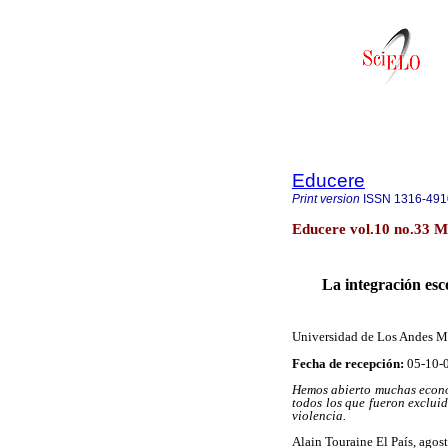
Educere
Print version
ISSN
1316-491
Educere vol.10 no.33 M
La integración esco
Universidad de Los Andes M
Fecha de recepción:
05-10
Hemos abierto muchas econom
todos los que fueron exclui
violencia.
Alain Touraine El País, agos