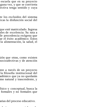
a escuela que en su proyecto
lguna vez, y que se convierta
fectiva tenga sentido y cuya
te los excluidos del sistema
icas la disfunción social del
que esté matriculado. Ingresa
les de excelencia. Su ruta a
as de procedencia exógena que
zar el éxito académico. Estos
la alimentación, la salud, el
sión que otras, como existen
 socioafectivas y de atención
ente a través de un proyecto
a filosofía institucional del
 académico que ya no quedarán
omo natural y trascendente, y
ísico y conceptual, busca la
s formales y no formales que
rias del proceso educativo.