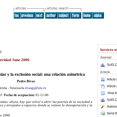
Services 
0
Journal
eridad June 2006
SciELO
Article
lar y la exclusión social: una relación asimétrica
Article
Pedro Rivas
Article
érida - Venezuela
rivaspj@uls.ve
How to 
-05
Fecha de aceptación:
01-11-06
SciELO
ías: ahora, hay que volver a abrir las puertas de la sociedad a
dos y arrojados a espacios donde se reúnen la desesperación y la
Automat
Send th
to 1999