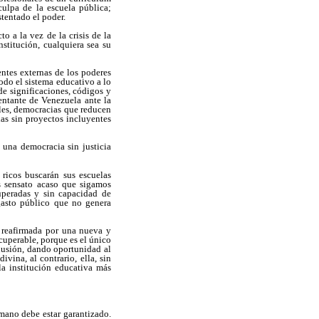
ulpa de la escuela pública;
tentado el poder.
o a la vez de la crisis de la
stitución, cualquiera sea su
entes externas de los poderes
odo el sistema educativo a lo
de significaciones, códigos y
sentante de Venezuela ante la
les, democracias que reducen
as sin proyectos incluyentes
una democracia sin justicia
ricos buscarán sus escuelas
Es sensato acaso que sigamos
auperadas y sin capacidad de
gasto público que no genera
r reafirmada por una nueva y
cuperable, porque es el único
clusión, dando oportunidad al
ina, al contrario, ella, sin
la institución educativa más
mano debe estar garantizado.