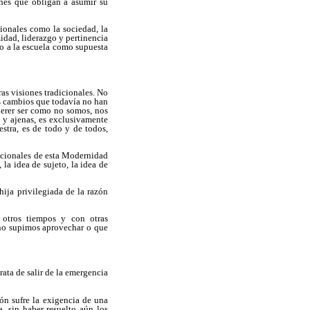
ones que obligan a asumir su
cionales como la sociedad, la
imidad, liderazgo y pertinencia
to a la escuela como supuesta
as visiones tradicionales. No
s cambios que todavía no han
uerer ser como no somos, nos
s y ajenas, es exclusivamente
estra, es de todo y de todos,
dacionales de esta Modernidad
 la idea de sujeto, la idea de
hija privilegiada de la razón
 otros tiempos y con otras
 no supimos aprovechar o que
rata de salir de la emergencia
ón sufre la exigencia de una
, sin haber resuelto aún los