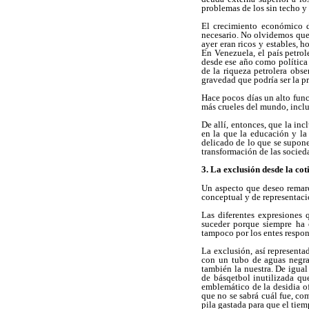
problemas de los sin techo y d
El crecimiento económico d
necesario. No olvidemos que
ayer eran ricos y estables, 
En Venezuela, el país petro
desde ese año como política
de la riqueza petrolera obse
gravedad que podría ser la p
Hace pocos días un alto func
más crueles del mundo, inclus
De allí, entonces, que la in
en la que la educación y la
delicado de lo que se supon
transformación de las socied
3. La exclusión desde la co
Un aspecto que deseo remarc
conceptual y de representació
Las diferentes expresiones 
suceder porque siempre ha 
tampoco por los entes respons
La exclusión, así representa
con un tubo de aguas negra
también la nuestra. De igua
de básqetbol inutilizada qu
emblemático de la desidia of
que no se sabrá cuál fue, co
pila gastada para que el tie