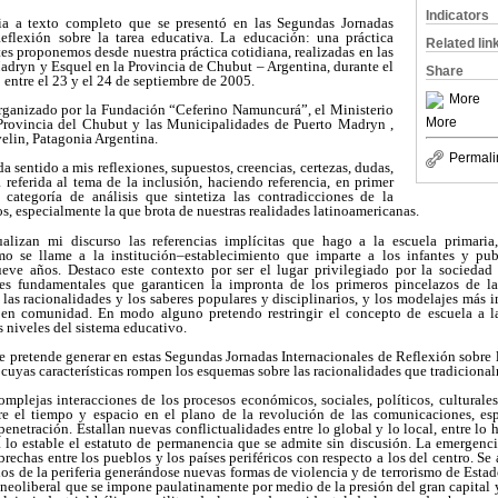
Indicators
cia a texto completo que se presentó en las Segundas Jornadas
Reflexión sobre la tarea educativa. La educación: una práctica
Related lin
es proponemos desde nuestra práctica cotidiana, realizadas en las
adryn y Esquel en la Provincia de Chubut – Argentina, durante el
Share
entre el 23 y el 24 de septiembre de 2005.
More
rganizado por la Fundación “Ceferino Namuncurá”, el Ministerio
More
Provincia del Chubut y las Municipalidades de Puerto Madryn ,
elin, Patagonia Argentina.
Permali
a sentido a mis reflexiones, supuestos, creencias, certezas, dudas,
á referida al tema de la inclusión, haciendo referencia, en primer
 categoría de análisis que sintetiza las contradicciones de la
 especialmente la que brota de nuestras realidades latinoamericanas.
alizan mi discurso las referencias implícitas que hago a la escuela primaria, 
mo se llame a la institución–establecimiento que imparte a los infantes y pu
ueve años. Destaco este contexto por ser el lugar privilegiado por la sociedad 
nes fundamentales que garanticen la impronta de los primeros pincelazos de la 
las racionalidades y los saberes populares y disciplinarios, y los modelajes más i
n comunidad. En modo alguno pretendo restringir el concepto de escuela a la
s niveles del sistema educativo.
 pretende generar en estas Segundas Jornadas Internacionales de Reflexión sobre l
, cuyas características rompen los esquemas sobre las racionalidades que tradiciona
omplejas interacciones de los procesos económicos, sociales, políticos, culturale
bre el tiempo y espacio en el plano de la revolución de las comunicaciones, es
penetración. Estallan nuevas conflictualidades entre lo global y lo local, entre l
 lo estable el estatuto de permanencia que se admite sin discusión. La emergenci
brechas entre los pueblos y los países periféricos con respecto a los del centro. S
y los de la periferia generándose nuevas formas de violencia y de terrorismo de Est
oliberal que se impone paulatinamente por medio de la presión del gran capital y