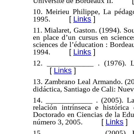
Université de Bordeaux II.
10. Meirieu Philippe, La pédagog
[
Links
]
1995.
11. Mialaret, Gaston. (1994). So
en place d’un cursus en science
sciences de l’éducation : Bordea
[
Links
]
1994.
12. ____________ . (1976). Le
[
Links
]
13. Zambrano Leal Armando. (200
didáctica, Santiago de Cali: Nue
14. ____________ . (2005). La
relación intrínseca e histórica 
Doctorado en Ciencias de la Edu
[
Links
]
número 3, 2005.
15. ____________ . (2005). D