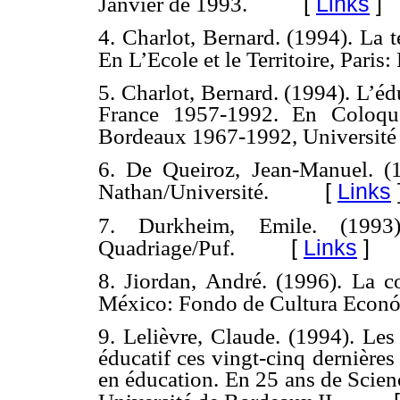
[
Links
]
Janvier de 1993.
4. Charlot, Bernard. (1994). La te
En L’Ecole et le Territoire, Paris:
5. Charlot, Bernard. (1994). L’édu
France 1957-1992. En Coloque
Bordeaux 1967-1992, Université 
6. De Queiroz, Jean-Manuel. (19
[
Links
Nathan/Université.
7. Durkheim, Emile. (1993).
[
Links
]
Quadriage/Puf.
8. Jiordan, André. (1996). La c
México: Fondo de Cultura Econó
9. Lelièvre, Claude. (1994). Le
éducatif ces vingt-cinq dernières
en éducation. En 25 ans de Scien